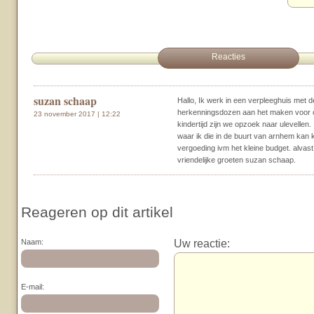
Reacties
suzan schaap
Hallo, Ik werk in een verpleeghuis met 
herkenningsdozen aan het maken voor 
23 november 2017 | 12:22
kindertijd zijn we opzoek naar ulevellen. 
waar ik die in de buurt van arnhem kan k
vergoeding ivm het kleine budget. alvas
vriendelijke groeten suzan schaap.
Reageren op dit artikel
Uw reactie:
Naam:
E-mail: