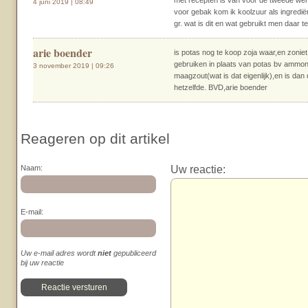
met recepten is van voor de tweede were
4 juni 2019 | 08:49
voor gebak kom ik koolzuur als ingredië
gr. wat is dit en wat gebruikt men daar 
arie boender
is potas nog te koop zoja waar,en zonie
gebruiken in plaats van potas bv ammon
3 november 2019 | 09:26
maagzout(wat is dat eigenlijk),en is da
hetzelfde. BVD,arie boender
Reageren op dit artikel
Uw reactie:
Naam:
E-mail:
Uw e-mail adres wordt
niet
gepubliceerd
bij uw reactie