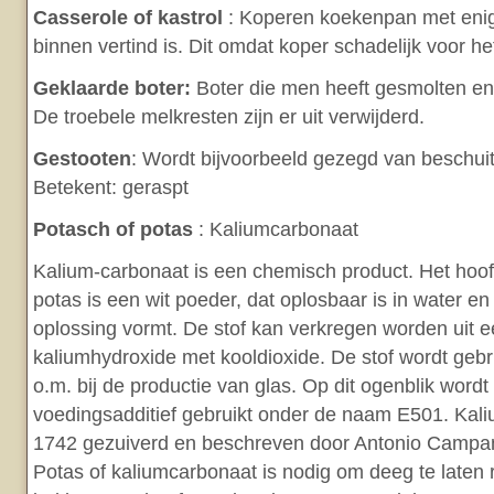
Casserole of kastrol
: Koperen koekenpan met enig
binnen vertind is. Dit omdat koper schadelijk voor he
Geklaarde boter:
Boter die men heeft gesmolten en 
De troebele melkresten zijn er uit verwijderd.
Gestooten
: Wordt bijvoorbeeld gezegd van beschuit
Betekent: geraspt
Potasch of potas
: Kaliumcarbonaat
Kalium-carbonaat is een chemisch product. Het hoo
potas is een wit poeder, dat oplosbaar is in water en
oplossing vormt. De stof kan verkregen worden uit e
kaliumhydroxide met kooldioxide. De stof wordt gebrui
o.m. bij de productie van glas. Op dit ogenblik wordt 
voedingsadditief gebruikt onder de naam E501. Kal
1742 gezuiverd en beschreven door Antonio Campan
Potas of kaliumcarbonaat is nodig om deeg te laten ri