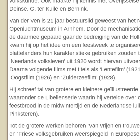
volkskunde. Ook maakte hij kennis met Overijsselse fo
Deinse, G. ter Kuile en Bernink.
Van der Ven is 21 jaar bestuurslid geweest van het
Openluchtmuseum in Arnhem. Door de mechanisati
de daarmee gepaard gaande bedreiging van de Holl
kwam hij op het idee om een feestweek te organiser
plattelanders hun karakteristieke gebruiken zouden 
‘Neerlands volksleven’ uit 1920 wordt hiervan uitvoe
Daarna volgende films met titels als ‘Lentefilm’ (192
‘Oogstfilm’(1926) en ‘Zuiderzeefilm’ (1928).
Hij schreef tal van grotere en kleinere geïllustreer
waaronder de Libellenserie waarin hij vertelde over
feestbrood in de midwintertijd en de Nederlandse luil
Pinksteren).
Tot de grotere werken behoren ‘Van vrijen en trouwe
en ‘Friese volksgebruiken weerspiegeld in Europese f