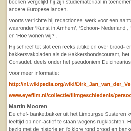
boeken vergelijkt hij zijn studiemateriaal in toeneme
andere Europese landen.
Voorts verrichtte hij redactioneel werk voor een aa
waaronder ‘Kunst in Arnhem’, ‘Schoon- Nederland’, ‘O
en ‘Hoe wonen wij?’.
Hij schreef tot slot een reeks artikelen over brood- 
bakkersvakbladen als de Bakkersbondscourant, het
Consudel, deels onder het pseudoniem Dulcinearius
Voor meer informatie:
http://nl.wikipedia.org/wiki/Dirk_Jan_van_der_V
www.eyefilm.nl/collectie/filmgeschiedenis/perso
Martin Mooren
De chef- banketbakker uit het Limburgse Susteren k
leeftijd op non-actief te staan wegens rugklachten. H
bezig met de historie en folklore rond brood en bank