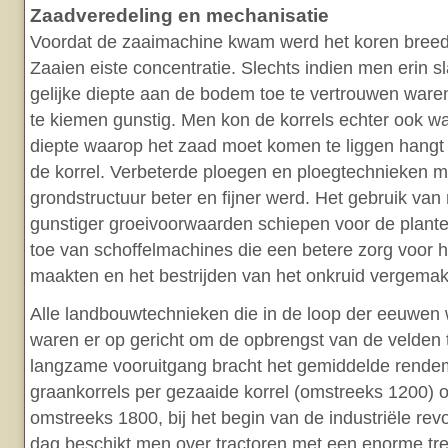
Zaadveredeling en mechanisatie
Voordat de zaaimachine kwam werd het koren breed
Zaaien eiste concentratie. Slechts indien men erin s
gelijke diepte aan de bodem toe te vertrouwen war
te kiemen gunstig. Men kon de korrels echter ook w
diepte waarop het zaad moet komen te liggen hangt 
de korrel. Verbeterde ploegen en ploegtechnieken 
grondstructuur beter en fijner werd. Het gebruik van
gunstiger groeivoorwaarden schiepen voor de planten
toe van schoffelmachines die een betere zorg voor 
maakten en het bestrijden van het onkruid vergemakk
Alle landbouwtechnieken die in de loop der eeuwen
waren er op gericht om de opbrengst van de velden 
langzame vooruitgang bracht het gemiddelde rendem
graankorrels per gezaaide korrel (omstreeks 1200) op
omstreeks 1800, bij het begin van de industriële rev
dag beschikt men over tractoren met een enorme tr