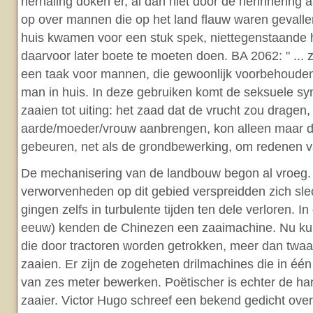
herhaling doken er, al dan niet door de herinnering 
op over mannen die op het land flauw waren gevalle
huis kwamen voor een stuk spek, niettegenstaande he
daarvoor later boete te moeten doen. BA 2062: " ...
een taak voor mannen, die gewoonlijk voorbehoude
man in huis. In deze gebruiken komt de seksuele sy
zaaien tot uiting: het zaad dat de vrucht zou dragen,
aarde/moeder/vrouw aanbrengen, kon alleen maar 
gebeuren, net als de grondbewerking, om redenen v
De mechanisering van de landbouw begon al vroeg.
verworvenheden op dit gebied verspreidden zich slec
gingen zelfs in turbulente tijden ten dele verloren. In
eeuw) kenden de Chinezen een zaaimachine. Nu ku
die door tractoren worden getrokken, meer dan twaa
zaaien. Er zijn de zogeheten drilmachines die in éé
van zes meter bewerken. Poëtischer is echter de h
zaaier. Victor Hugo schreef een bekend gedicht ove