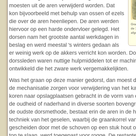
moesten uit de aren verwijderd worden. Dat
kon bijvoorbeeld met behulp van ossen of ezels
die over de aren heenliepen. De aren werden
Gra
hiervoor op een harde ondervloer gelegd. Het
de 
afg
dorsen nam het grootste aantal werkdagen in
beslag en werd meestal 's winters gedaan als
er weinig werk op de akkers verricht kon worden. Do
dorssleden waren nuttige hulpmiddelen tot er mach
ontwikkeld die het zware werk vergemakkelijkten.
Was het graan op deze manier gedorst, dan moest de
de mechanisatie zorgen voor verwijdering van het ka
koren naar opslagplaatsen gebracht in de vorm van 
de oudheid of naderhand in diverse soorten bovengro
de oudste dorsmethode, bestaat erin de aren in de h
techniek van het geselen, waarbij de graankorrel van
gescheiden door met de schoven op een stuk hout o
ton te slaan, werd toegepast voor rogge. De restant