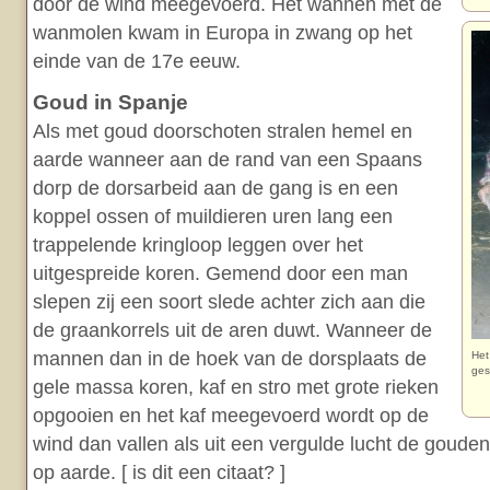
door de wind meegevoerd. Het wannen met de
wanmolen kwam in Europa in zwang op het
einde van de 17e eeuw.
Goud in Spanje
Als met goud doorschoten stralen hemel en
aarde wanneer aan de rand van een Spaans
dorp de dorsarbeid aan de gang is en een
koppel ossen of muildieren uren lang een
trappelende kringloop leggen over het
uitgespreide koren. Gemend door een man
slepen zij een soort slede achter zich aan die
de graankorrels uit de aren duwt. Wanneer de
mannen dan in de hoek van de dorsplaats de
Het
ges
gele massa koren, kaf en stro met grote rieken
opgooien en het kaf meegevoerd wordt op de
wind dan vallen als uit een vergulde lucht de goude
op aarde. [ is dit een citaat? ]