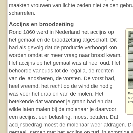
maakten vrouwen van lichte zeden niet zelden gebru
scharrelen.
Accijns en broodzetting
Rond 1860 werd in Nederland het accijns op
het gemaal en de broodzetting afgeschaft. Dit
had als gevolg dat de productie verhoogd kon
worden omdat er meer vraag naar brood kwam.
Het accijns op het gemaal was al heel oud. Het
behoorde vanouds tot de regalia, de rechten
van de landsheren, de vorsten. De vorst had,
heel vreemd, het recht op de wind die nodig
was voor het draaien van de molen. Het
Ros
rog
betekende dat wanneer je graan had en dat
oms
wilde laten malen bij de molenaar je daarvoor
een accijns, een belasting, moest betalen. Dat
accijnsbedrag moest de molenaar weer afdragen. Dit
gemaal, samen met het accijns op turf, in sommige s