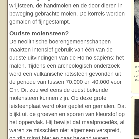
wrijfsteen, de handmolen en de door dieren in
beweging gebrachte molen. De korrels werden
gemalen of fijngestampt.
Oudste molensteen?
De neolithische boerengemeenschappen
maakten intensief gebruik van één van de
oudste uitvindingen van de Homo sapiens: het
malen. Tijdens een archeologisch onderzoek
Het
de 
werd een vulkanische rotssteen gevonden uit
gen
Bak
de periode van tussen 70.000 en 40.000 voor
Chr. Dit zou wel eens de oudst bekende
molensteen kunnen zijn. Op deze grote
leisteenplaat werd oker geplet en gemalen. Dat
blijkt uit de groeven en sporen van kleurstof op
het oppervlak. Hij bewijst dat maalprocedés, al
waren ze misschien niet algemeen verspreid,
op zijn minst hier en daar bekend waren.