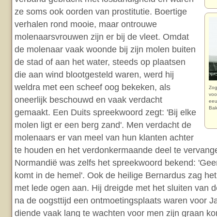
ze soms ook oorden van prostitutie. Boertige
verhalen rond mooie, maar ontrouwe
molenaarsvrouwen zijn er bij de vleet. Omdat
de molenaar vaak woonde bij zijn molen buiten
de stad of aan het water, steeds op plaatsen
die aan wind blootgesteld waren, werd hij
weldra met een scheef oog bekeken, als
Zog
voo
oneerlijk beschouwd en vaak verdacht
eeu
Bak
gemaakt. Een Duits spreekwoord zegt: 'Bij elke
molen ligt er een berg zand'. Men verdacht de
molenaars er van meel van hun klanten achter
te houden en het verdonkermaande deel te vervange
Normandië was zelfs het spreekwoord bekend: 'Gee
komt in de hemel'. Ook de heilige Bernardus zag he
met lede ogen aan. Hij dreigde met het sluiten van 
na de oogsttijd een ontmoetingsplaats waren voor 
diende vaak lang te wachten voor men zijn graan ko