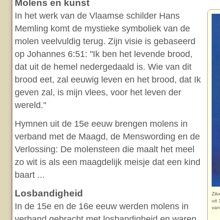
Molens en kunst
In het werk van de Vlaamse schilder Hans
Memling komt de mystieke symboliek van de
molen veelvuldig terug. Zijn visie is gebaseerd
op Johannes 6:51: "Ik ben het levende brood,
dat uit de hemel nedergedaald is. Wie van dit
brood eet, zal eeuwig leven en het brood, dat Ik
geven zal, is mijn vlees, voor het leven der
wereld."
Hymnen uit de 15e eeuw brengen molens in
verband met de Maagd, de Menswording en de
Verlossing: De molensteen die maalt het meel
zo wit is als een maagdelijk meisje dat een kind
baart ...
Losbandigheid
Zil
uit
In de 15e en de 16e eeuw werden molens in
van
verband gebracht met losbandigheid en waren