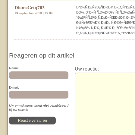
DiamsGetq703
Ð˜Ð½Ñ‚ÐµÑ€ÐµÑÐ½Ð¾ Ð¿Ð¸ÑˆÐµÑ‚
ÐÐ¾, Ð´Ð»Ñ Ñ‚Ð¾Ð³Ð¾, Ñ‡Ñ‚Ð¾Ð±Ñ
19 september 2019 | 19:04
´ÐµÐ¹ÑÑ‚Ð²Ð¸Ñ‚ÐµÐ»ÑŒÐ½Ð¾ Ð¿Ð¾Ð
Ð½ÑƒÐ¶Ð½Ð¾ Ð½Ðµ Ñ‚Ð¾Ð»ÑŒÐºÐ
Ñ‡ÐµÐ¼-Ñ‚Ð¾, Ð½Ð¾ Ð¸ Ð´ÐµÐ»Ð°Ñ‚
Ð¸Ð½Ñ‚ÐµÑ€ÐµÑÐ½Ð¾Ð¹ Ñ„Ð¾Ñ€Ð¼
Reageren op dit artikel
Uw reactie:
Naam:
E-mail:
Uw e-mail adres wordt
niet
gepubliceerd
bij uw reactie