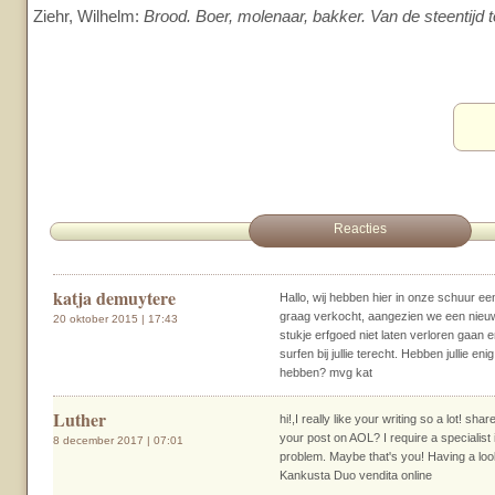
Ziehr, Wilhelm:
Brood. Boer, molenaar, bakker. Van de steentijd t
Reacties
katja demuytere
Hallo, wij hebben hier in onze schuur ee
graag verkocht, aangezien we een nieuw 
20 oktober 2015 | 17:43
stukje erfgoed niet laten verloren gaa
surfen bij jullie terecht. Hebben jullie en
hebben? mvg kat
Luther
hi!,I really like your writing so a lot! 
your post on AOL? I require a specialist
8 december 2017 | 07:01
problem. Maybe that's you! Having a loo
Kankusta Duo vendita online