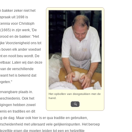
 bakker zeker niet het
spraak uit 1698 is
cennia voor Christoph
1665) in zijn werk, 'De
 brood en de bakker: "Het
jke Voorzienigheid ons tot
n boven elk ander voedsel
mt en nooit beu wordt. De
ietbaar. Laten wij dan deze
 van de verschillende
want het is bekend dat
egeten."
rvangbare plaats in.
Het opbollen van deegstukken met de
eschiedenis. Ook het
hand.
nigingen hebben zowel
nis en tradities en dit
 de dag. Maar ook hier is er qua traditie en gebruiken,
erscheidenheid met uiteraard vele gelijkenispunten. Het beroep
dezelfde eisen die moeten leiden tot een en hetzelfde