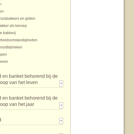
n
en
huisbakkers en gilden
akker als beroep
e bakkerij
rbeidsomstandigheden
roodfabrieken
open
oeren
 en banket behorend bij de
loop van het leven
+
 en banket behorend bij de
loop van het jaar
+
d
+