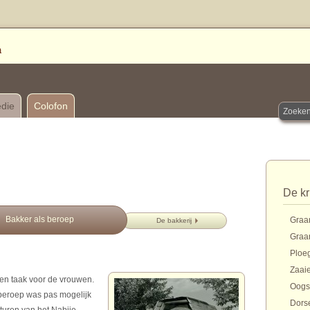
edie
Colofon
De kr
Bakker als beroep
Graa
De bakkerij
Graa
Ploe
Zaai
en taak voor de vrouwen.
Oogs
beroep was pas mogelijk
Dors