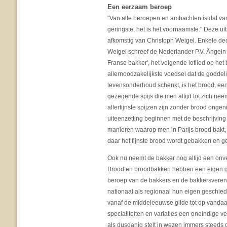
Een eerzaam beroep
"Van alle beroepen en ambachten is dat van
geringste, het is het voornaamste." Deze uit
afkomstig van Christoph Weigel. Enkele de
Weigel schreef de Nederlander P.V. Ängeln (
Franse bakker', het volgende loflied op het
allernoodzakelijkste voedsel dat de goddeli
levensonderhoud schenkt, is het brood, ee
gezegende spijs die men altijd tot zich nee
allerfijnste spijzen zijn zonder brood ongen
uiteenzetting beginnen met de beschrijving
manieren waarop men in Parijs brood bakt, 
daar het fijnste brood wordt gebakken en g
Ook nu neemt de bakker nog altijd een onve
Brood en broodbakken hebben een eigen g
beroep van de bakkers en de bakkersvere
nationaal als regionaal hun eigen geschiede
vanaf de middeleeuwse gilde tot op vandaag
specialiteiten en variaties een oneindige v
als dusdanig stelt in wezen immers steeds 