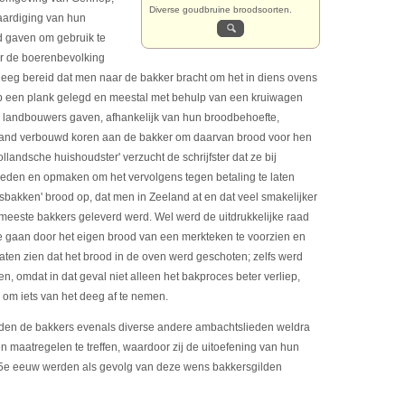
Diverse goudbruine broodsoorten.
aardiging van hun
 gaven om gebruik te
r de boerenbevolking
deeg bereid dat men naar de bakker bracht om het in diens ovens
p een plank gelegd en meestal met behulp van een kruiwagen
 landbouwers gaven, afhankelijk van hun broodbehoefte,
land verbouwd koren aan de bakker om daarvan brood voor hen
llandsche huishoudster' verzucht de schrijfster dat ze bij
kneden en opmaken om het vervolgens tegen betaling te laten
bakken' brood op, dat men in Zeeland at en dat veel smakelijker
meeste bakkers geleverd werd. Wel werd de uitdrukkelijke raad
e gaan door het eigen brood van een merkteken te voorzien en
 laten zien dat het brood in de oven werd geschoten; zelfs werd
n, omdat in dat geval niet alleen het bakproces beter verliep,
om iets van het deeg af te nemen.
lden de bakkers evenals diverse andere ambachtslieden weldra
en maatregelen te treffen, waardoor zij de uitoefening van hun
15e eeuw werden als gevolg van deze wens bakkersgilden