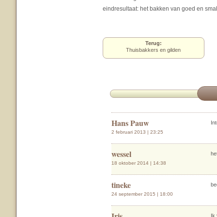
eindresultaat: het bakken van goed en smak
Terug:
Thuisbakkers en gilden
Hans Pauw
In
2 februari 2013 | 23:25
wessel
he
18 oktober 2014 | 14:38
tineke
be
24 september 2015 | 18:00
Iris
Ik