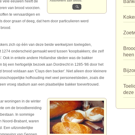
Assortiment aan brood.
Bank
e vele eeuwen heeft de
eren van brood voorzien.
toffen te vervaardigen en
Koker
ds door graan of deeg, dat hem door particulieren werd
 brood.
Zoet
bakkers zich op één van deze beide werkwijzen toelegden,
Broo
it 1274 onderscheid gemaakt werd tussen 'koopbakkers; die zelf
heen
s'. Ook in enkele andere Hollandse steden was de bakker
bij een hertogelijk bezoek aan Dordrecht in 1285-'86 door het
Bijzo
 brood voldaan aan 'Clays den backer'. Niet alleen door kleinere
isschoppelijke hofhouding met veel personeelsleden, zoals die
n een vroeg stadium aan een plaatselijke bakker toevertrouwd.
Toeli
deze 
aar woningen in de winter
nte om de broodbereiding
rtbestaan. In sommige
en Noord-Brabant, waren
d. Een uitzonderlijke
e omgeving van Gennep,