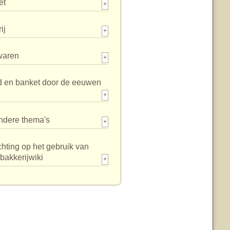
et
+
ij
+
waren
+
d en banket door de eeuwen
+
ndere thema's
+
chting op het gebruik van
bakkerijwiki
+