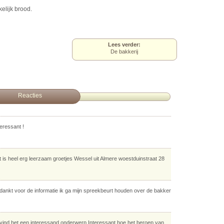
elijk brood.
Lees verder:
De bakkerij
Reacties
teressant !
t is heel erg leerzaam groetjes Wessel uit Almere woestduinstraat 28
dankt voor de informatie ik ga mijn spreekbeurt houden over de bakker
 vind het een interessand onderwerp Interessant hoe het beroep van