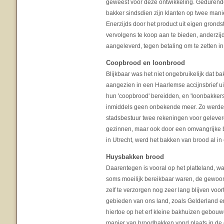
geweest voor deze ontwikkeling. Gedurend
bakker sindsdien zijn klanten op twee mani
Enerzijds door het product uit eigen gronds
vervolgens te koop aan te bieden, anderzij
aangeleverd, tegen betaling om te zetten in
Coopbrood en loonbrood
Blijkbaar was het niet ongebruikelijk dat 
aangezien in een Haarlemse accijnsbrief u
hun 'coopbrood' bereidden, en 'loonbakker
inmiddels geen onbekende meer. Zo werden 
stadsbestuur twee rekeningen voor geleverd
gezinnen, maar ook door een omvangrijke b
in Utrecht, werd het bakken van brood al i
Huysbakken brood
Daarentegen is vooral op het platteland, w
soms moeilijk bereikbaar waren, de gewoo
zelf te verzorgen nog zeer lang blijven voo
gebieden van ons land, zoals Gelderland 
hiertoe op het erf kleine bakhuizen gebouw
manier van broodbakken vond plaats in d