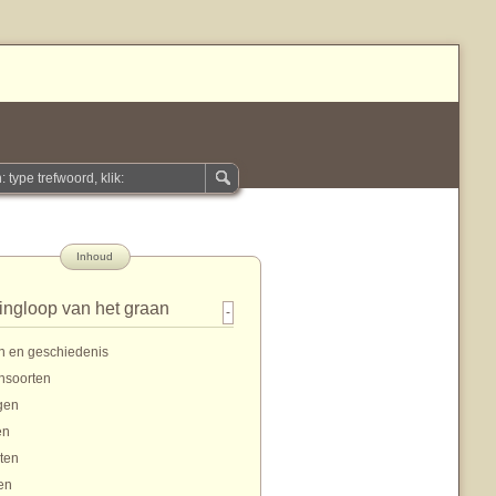
Inhoud
ingloop van het graan
-
n en geschiedenis
nsoorten
gen
en
ten
en