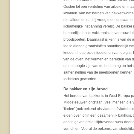
toen onder andere de meer ontwikkelde cul
Oosten tot een verdeling van arbeid en maat
kwamen. Aan het beroep van bakker worde
niet alleen omdat hij vroeg moet opstaan e
lichamelijke inspanning vereist. De bakker
behoorlijke dosis vakkennis en vertrouwd z
broodsoorten. Daarnaast is kennis van de 
toe te dienen grondstoffen onontbeerlijk ev
kneden, het precies toedienen van de gist,
van de oven, het vormen en bereiden van di
op de hoogte zijn van de bediening en het
samenstelling van de meelsoorten kennen
technicus geworden.
De bakker en zijn brood
Het beroep van bakker is in West-Europa p
Middeleeuwen ontstaan. Veel mensen die v
'fladen' (ook bekend als vladen of vladebr
eigen oven of in een gezamenlijk bakhuis,
aan te geven om dit tijdrovende werk door
verrichten. Vooral de opkomst van stedelijke