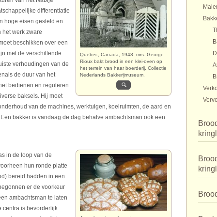
turen van het Nabije
Male
schappelijke differentiatie
Bakk
n hoge eisen gesteld en
T
n het werk zware
B
 moet beschikken over een
ijn met de verschillende
D
Quebec, Canada, 1948: mrs. George
Rioux bakt brood in een klei-oven op
juiste verhoudingen van de
A
het terrein van haar boerderij. Collectie
enals de duur van het
Nederlands Bakkerijmuseum.
B
 het bedienen en reguleren
Verk
verse baksels. Hij moet
Verv
 onderhoud van de machines, werktuigen, koelruimten, de aard en
. Een bakker is vandaag de dag behalve ambachtsman ook een
Brood
kring
as in de loop van de
Brood
oorheen hun ronde platte
kring
ood) bereid hadden in een
 begonnen er de voorkeur
Broo
 een ambachtsman te laten
 centra is bevorderlijk