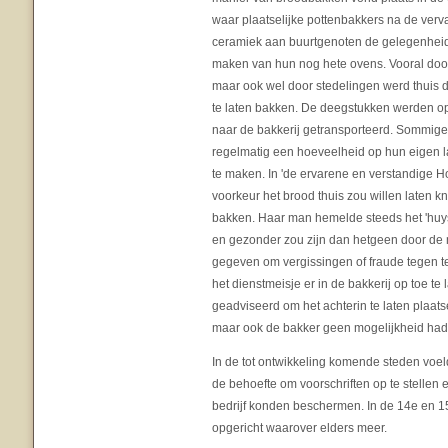
waar plaatselijke pottenbakkers na de verv
ceramiek aan buurtgenoten de gelegenheid
maken van hun nog hete ovens. Vooral doo
maar ook wel door stedelingen werd thuis 
te laten bakken. De deegstukken werden o
naar de bakkerij getransporteerd. Sommige
regelmatig een hoeveelheid op hun eigen 
te maken. In 'de ervarene en verstandige Ho
voorkeur het brood thuis zou willen laten 
bakken. Haar man hemelde steeds het 'huys
en gezonder zou zijn dan hetgeen door de 
gegeven om vergissingen of fraude tegen t
het dienstmeisje er in de bakkerij op toe te
geadviseerd om het achterin te laten plaatse
maar ook de bakker geen mogelijkheid had 
In de tot ontwikkeling komende steden voe
de behoefte om voorschriften op te stellen 
bedrijf konden beschermen. In de 14e en 
opgericht waarover elders meer.