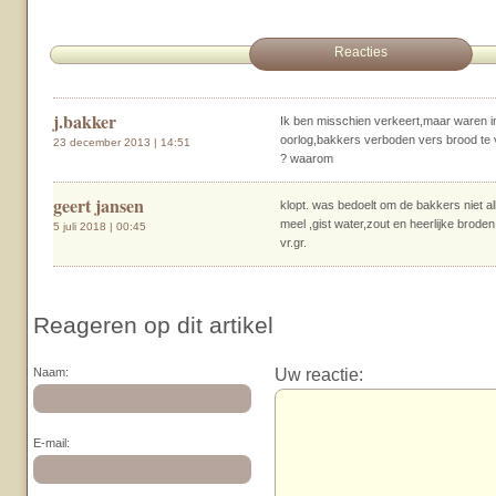
Reacties
j.bakker
Ik ben misschien verkeert,maar waren in
oorlog,bakkers verboden vers brood te
23 december 2013 | 14:51
? waarom
geert jansen
klopt. was bedoelt om de bakkers niet a
meel ,gist water,zout en heerlijke broden
5 juli 2018 | 00:45
vr.gr.
Reageren op dit artikel
Uw reactie:
Naam:
E-mail: