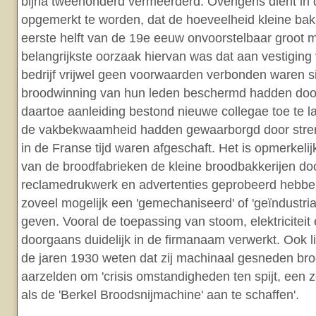
bijna tweehonderd vermeerderd. Overigens dient in 
opgemerkt te worden, dat de hoeveelheid kleine ba
eerste helft van de 19e eeuw onvoorstelbaar groot 
belangrijkste oorzaak hiervan was dat aan vestiging 
bedrijf vrijwel geen voorwaarden verbonden waren si
broodwinning van hun leden beschermd hadden door
daartoe aanleiding bestond nieuwe collegae toe te l
de vakbekwaamheid hadden gewaarborgd door stren
in de Franse tijd waren afgeschaft. Het is opmerkeli
van de broodfabrieken de kleine broodbakkerijen do
reclamedrukwerk en advertenties geprobeerd hebben
zoveel mogelijk een 'gemechaniseerd' of 'geïndustria
geven. Vooral de toepassing van stoom, elektriciteit
doorgaans duidelijk in de firmanaam verwerkt. Ook li
de jaren 1930 weten dat zij machinaal gesneden bro
aarzelden om 'crisis omstandigheden ten spijt, een
als de 'Berkel Broodsnijmachine' aan te schaffen'.