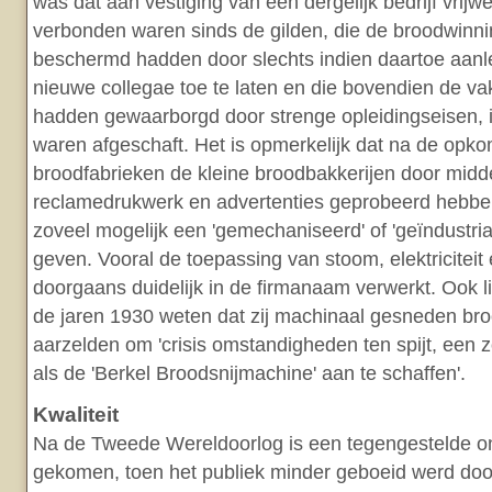
was dat aan vestiging van een dergelijk bedrijf vrij
verbonden waren sinds de gilden, die de broodwinn
beschermd hadden door slechts indien daartoe aanl
nieuwe collegae toe te laten en die bovendien de 
hadden gewaarborgd door strenge opleidingseisen, i
waren afgeschaft. Het is opmerkelijk dat na de opk
broodfabrieken de kleine broodbakkerijen door midd
reclamedrukwerk en advertenties geprobeerd hebben
zoveel mogelijk een 'gemechaniseerd' of 'geïndustria
geven. Vooral de toepassing van stoom, elektriciteit
doorgaans duidelijk in de firmanaam verwerkt. Ook li
de jaren 1930 weten dat zij machinaal gesneden bro
aarzelden om 'crisis omstandigheden ten spijt, een
als de 'Berkel Broodsnijmachine' aan te schaffen'.
Kwaliteit
Na de Tweede Wereldoorlog is een tegengestelde o
gekomen, toen het publiek minder geboeid werd doo