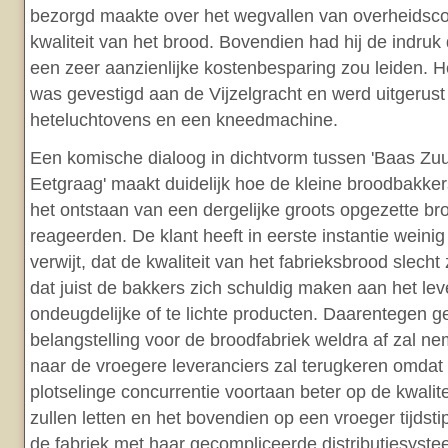
bezorgd maakte over het wegvallen van overheidscon
kwaliteit van het brood. Bovendien had hij de indruk
een zeer aanzienlijke kostenbesparing zou leiden. 
was gevestigd aan de Vijzelgracht en werd uitgerus
heteluchtovens en een kneedmachine.
Een komische dialoog in dichtvorm tussen 'Baas Zuu
Eetgraag' maakt duidelijk hoe de kleine broodbakker
het ontstaan van een dergelijke groots opgezette br
reageerden. De klant heeft in eerste instantie weinig
verwijt, dat de kwaliteit van het fabrieksbrood slecht
dat juist de bakkers zich schuldig maken aan het le
ondeugdelijke of te lichte producten. Daarentegen gel
belangstelling voor de broodfabriek weldra af zal n
naar de vroegere leveranciers zal terugkeren omdat 
plotselinge concurrentie voortaan beter op de kwalit
zullen letten en het bovendien op een vroeger tijdst
de fabriek met haar gecompliceerde distributiesyste