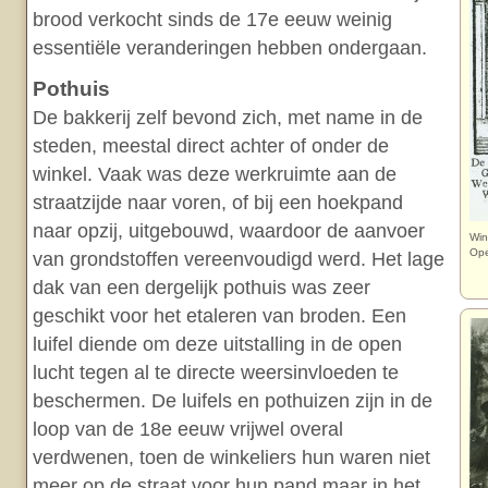
brood verkocht sinds de 17e eeuw weinig
essentiële veranderingen hebben ondergaan.
Pothuis
De bakkerij zelf bevond zich, met name in de
steden, meestal direct achter of onder de
winkel. Vaak was deze werkruimte aan de
straatzijde naar voren, of bij een hoekpand
naar opzij, uitgebouwd, waardoor de aanvoer
Win
Ope
van grondstoffen vereenvoudigd werd. Het lage
dak van een dergelijk pothuis was zeer
geschikt voor het etaleren van broden. Een
luifel diende om deze uitstalling in de open
lucht tegen al te directe weersinvloeden te
beschermen. De luifels en pothuizen zijn in de
loop van de 18e eeuw vrijwel overal
verdwenen, toen de winkeliers hun waren niet
meer op de straat voor hun pand maar in het