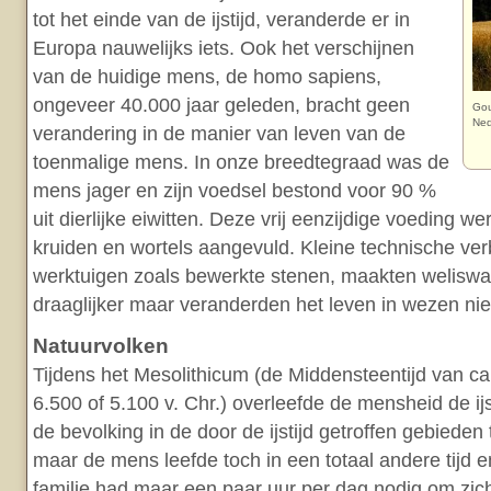
tot het einde van de ijstijd, veranderde er in
Europa nauwelijks iets. Ook het verschijnen
van de huidige mens, de homo sapiens,
ongeveer 40.000 jaar geleden, bracht geen
Gou
Ned
verandering in de manier van leven van de
toenmalige mens. In onze breedtegraad was de
mens jager en zijn voedsel bestond voor 90 %
uit dierlijke eiwitten. Deze vrij eenzijdige voeding w
kruiden en wortels aangevuld. Kleine technische ve
werktuigen zoals bewerkte stenen, maakten weliswa
draaglijker maar veranderden het leven in wezen niet
Natuurvolken
Tijdens het Mesolithicum (de Middensteentijd van ca. 
6.500 of 5.100 v. Chr.) overleefde de mensheid de ijs
de bevolking in de door de ijstijd getroffen gebieden
maar de mens leefde toch in een totaal andere tijd
familie had maar een paar uur per dag nodig om zich