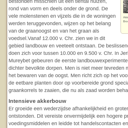
bestonden misschien uit een tiental huizen,
rond van vorm en deels onder de grond. De
vele molenstenen en vijzels die in de woningen
Akk
Bro
werden teruggevonden, wijzen op het belang
van de graanoogst en van het graan als
voedsel.Vanaf 12.000 v. Chr. zien we in dit
gebied landbouw en veeteelt ontstaan. De beslisse
doen zich voor tussen 10.000 en 9.500 v. Chr. In Jer
Mureybet gebeuren de eerste landbouwexperimenten
dichter bevolkte dorpen. Men is niet meer tevreden 
het bewaren van de oogst. Men richt zich op het voo
de eetbare planten door op voorbereide grond speci
graankorrels te zaaien, die nu als zaad worden beha
Intensieve akkerbouw
Er groeide een wederzijdse afhankelijkheid en grot
ontstonden. Dit vereiste onvermijdelijk een hogere p
voedingsmiddelen en leidde tot handelscontacten en/