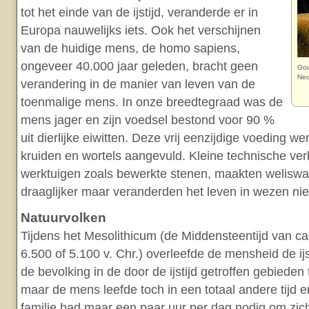
tot het einde van de ijstijd, veranderde er in
Europa nauwelijks iets. Ook het verschijnen
van de huidige mens, de homo sapiens,
ongeveer 40.000 jaar geleden, bracht geen
Gou
Ned
verandering in de manier van leven van de
toenmalige mens. In onze breedtegraad was de
mens jager en zijn voedsel bestond voor 90 %
uit dierlijke eiwitten. Deze vrij eenzijdige voeding w
kruiden en wortels aangevuld. Kleine technische ve
werktuigen zoals bewerkte stenen, maakten weliswa
draaglijker maar veranderden het leven in wezen niet
Natuurvolken
Tijdens het Mesolithicum (de Middensteentijd van ca. 
6.500 of 5.100 v. Chr.) overleefde de mensheid de ijs
de bevolking in de door de ijstijd getroffen gebieden
maar de mens leefde toch in een totaal andere tijd
familie had maar een paar uur per dag nodig om zich