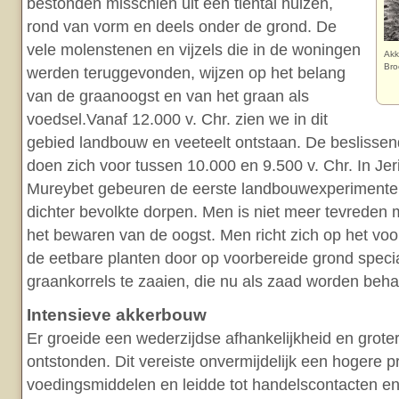
bestonden misschien uit een tiental huizen,
rond van vorm en deels onder de grond. De
vele molenstenen en vijzels die in de woningen
Akk
Bro
werden teruggevonden, wijzen op het belang
van de graanoogst en van het graan als
voedsel.Vanaf 12.000 v. Chr. zien we in dit
gebied landbouw en veeteelt ontstaan. De beslisse
doen zich voor tussen 10.000 en 9.500 v. Chr. In Jer
Mureybet gebeuren de eerste landbouwexperimenten
dichter bevolkte dorpen. Men is niet meer tevreden 
het bewaren van de oogst. Men richt zich op het voo
de eetbare planten door op voorbereide grond speci
graankorrels te zaaien, die nu als zaad worden beha
Intensieve akkerbouw
Er groeide een wederzijdse afhankelijkheid en grot
ontstonden. Dit vereiste onvermijdelijk een hogere p
voedingsmiddelen en leidde tot handelscontacten en/