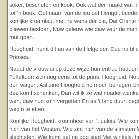
soker, beschuten en kook, Ook wat der maakt wat i
tot ’n book. Oet naam van de leu oet Hengel, beede 
konlijke kroamleu, met ne wens der bie, Dat Oranje
bliewen bestoan, Now geleuw wie daw veur de manle
mut goan.
Hoogheid, nemt dit an van de Helgelder, Dee na blie
Prinses.
Nadat de vrouwlui op deze wijze hun entree hadden 
Tuffeltoon zich nog eens tot de prins: Hoogheid, No
den wagen, Ast zine Hoogheid no moch behagen Um
dee komt schenken, Dan wil ik ze wal noader wenke
wen, daw hun ko’n vergetten En as ’t lang duurt beg
weg’n te etten.
Konlijke Hoogheid, kroamheer van ’t paleis, Wie kom
nich van het Westen. Wie zint nich van de slimsten 
slechtsten. Wie komt oet ne goo stad Met winkels, h