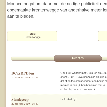
Monaco begaf om daar met de nodige publiciteit een
opgemaakte krentenwegge van anderhalve meter len
aan te bieden.
Terug:
Krentenwegge
Reacties
BCxrRPDbm
Om 4 uur wakekr met Guus, en om 1 uur
of om 5 uur...)Lieve prinsesjes op jullie e
15 oktober 2015 | 01:43
dat af en toe of tussendoor een beetje s
meisjes in een (ik ben benieuwd met jou n
en hoe bijzonder ze zal zijn...)
Stanleycep
Hello. And Bye.
22 februari 2019 | 05:57