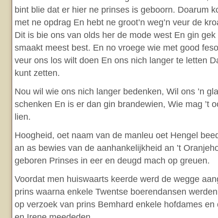
bint blie dat er hier ne prinses is geboorn. Doarum
met ne opdrag En hebt ne groot’n weg’n veur de kro
Dit is bie ons van olds her de mode west En gin gek
smaakt meest best. En no vroege wie met good feso
veur ons los wilt doen En ons nich langer te letten 
kunt zetten.
Nou wil wie ons nich langer bedenken, Wil ons ’n g
schenken En is er dan gin brandewien, Wie mag ’t o
lien.
Hoogheid, oet naam van de manleu oet Hengel beed
an as bewies van de aanhankelijkheid an ’t Oranjeh
geboren Prinses in eer en deugd mach op greuen.
Voordat men huiswaarts keerde werd de wegge aan
prins waarna enkele Twentse boerendansen werden
op verzoek van prins Bemhard enkele hofdames en d
en Irene meededen.