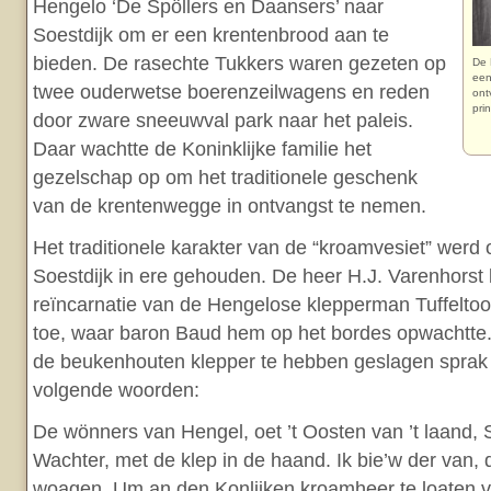
Hengelo ‘De Spöllers en Daansers’ naar
Soestdijk om er een krentenbrood aan te
bieden. De rasechte Tukkers waren gezeten op
De 
een
twee ouderwetse boerenzeilwagens en reden
ont
pri
door zware sneeuwval park naar het paleis.
Daar wachtte de Koninklijke familie het
gezelschap op om het traditionele geschenk
van de krentenwegge in ontvangst te nemen.
Het traditionele karakter van de “kroamvesiet” werd 
Soestdijk in ere gehouden. De heer H.J. Varenhorst l
reïncarnatie van de Hengelose klepperman Tuffeltoo
toe, waar baron Baud hem op het bordes opwachtte
de beukenhouten klepper te hebben geslagen sprak 
volgende woorden:
De wönners van Hengel, oet ’t Oosten van ’t laand, S
Wachter, met de klep in de haand. Ik bie’w der van, d
woagen, Um an den Konlijken kroamheer te loaten v