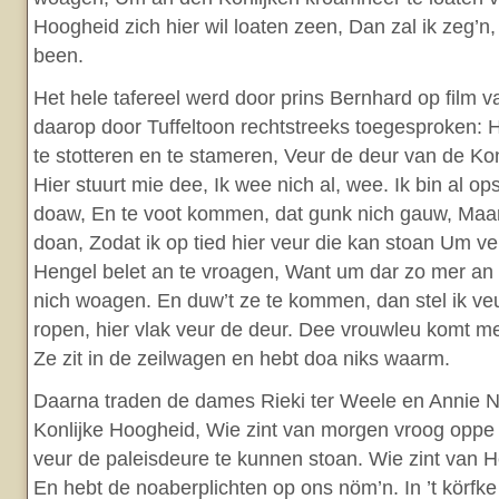
Hoogheid zich hier wil loaten zeen, Dan zal ik zeg’n
been.
Het hele tafereel werd door prins Bernhard op film v
daarop door Tuffeltoon rechtstreeks toegesproken: H
te stotteren en te stameren, Veur de deur van de Ko
Hier stuurt mie dee, Ik wee nich al, wee. Ik bin al o
doaw, En te voot kommen, dat gunk nich gauw, Maar
doan, Zodat ik op tied hier veur die kan stoan Um v
Hengel belet an te vroagen, Want um dar zo mer an t
nich woagen. En duw’t ze te kommen, dan stel ik ve
ropen, hier vlak veur de deur. Dee vrouwleu komt 
Ze zit in de zeilwagen en hebt doa niks waarm.
Daarna traden de dames Rieki ter Weele en Annie Ni
Konlijke Hoogheid, Wie zint van morgen vroog oppe 
veur de paleisdeure te kunnen stoan. Wie zint van 
En hebt de noaberplichten op ons nöm’n. In ’t körfke