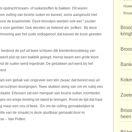
Huwe
ls opdracht kraam- of suikerpoffen te bakken. Dit waren
Rouw
een vulling van bruine suiker en kaneel, soms aangevuld met
oor de kraamvisite. Deze broodjes werden ook wel " jouster
Brood
es voor geefster. Ook stonden ze bekend als ‘pofkes’. Bij deze
kring
nnering aan het oude volksgeloof, dat kaneel de boze geesten
Broo
n’ bestond de pof uit twee schijven dik krentenbrooddeeg van
werd plat op een bakblik gelegd, hierop kwam een grote klont
ond de suiker werd ingedrukt. De gebakken pof werd bij het
Bank
erd.
Koker
 als een gebak van ongeveer een kilo zwaar, dat bereid was uit
at rozijnen doorgingen. Twee stukken deeg van om en nabij een
plaatst. Ertussen zat een mengsel van bruine suiker, roomboter,
Zoet
kjes om enige binding tot stand te brengen. Rond de tijd dat haar
 maar een ons of twee. ‘En om de vulling gemakkelijker te
Broo
lle van de smaak) is deze spuitbaar gemaakt door er
heen
se – Van Putten.
Bijzo