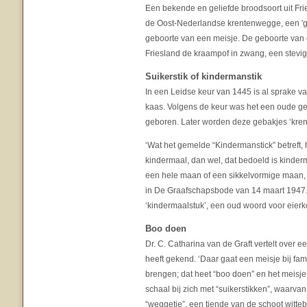
Een bekende en geliefde broodsoort uit Frie
de Oost-Nederlandse krentenwegge, een 'g
geboorte van een meisje. De geboorte van 
Friesland de kraampof in zwang, een stevi
Suikerstik of kindermanstik
In een Leidse keur van 1445 is al sprake v
kaas. Volgens de keur was het een oude ge
geboren. Later worden deze gebakjes ‘kren
‘Wat het gemelde “Kindermanstick” betreft, 
kindermaal, dan wel, dat bedoeld is kinde
een hele maan of een sikkelvormige maan, 
in De Graafschapsbode van 14 maart 1947.
‘kindermaalstuk’, een oud woord voor eierk
Boo doen
Dr. C. Catharina van de Graft vertelt over 
heeft gekend. ‘Daar gaat een meisje bij fam
brengen; dat heet “boo doen” en het meisje
schaal bij zich met “suikerstikken”, waarvan 
“weggetje”, een tiende van de schoot witte