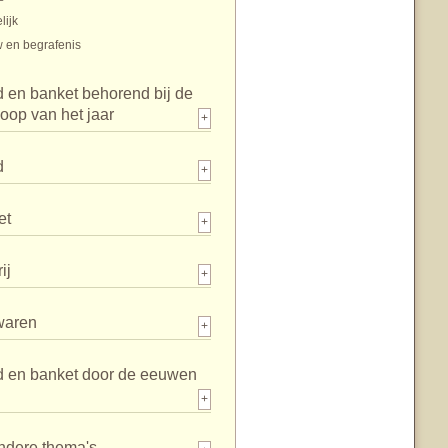
lijk
 en begrafenis
 en banket behorend bij de
loop van het jaar
+
d
+
et
+
ij
+
waren
+
d en banket door de eeuwen
+
ndere thema's