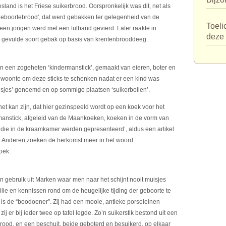
sland is het Friese suikerbrood. Oorspronkelijk was dit, net als
eboortebrood', dat werd gebakken ter gelegenheid van de
Toeli
een jongen werd met een tulband gevierd. Later raakte in
deze 
g gevulde soort gebak op basis van krentenbrooddeeg.
an een zogeheten ‘kindermanstick’, gemaakt van eieren, boter en
woonte om deze sticks te schenken nadat er een kind was
sjes’ genoemd en op sommige plaatsen ‘suikerbollen’.
het kan zijn, dat hier gezinspeeld wordt op een koek voor het
rmanstick, afgeleid van de Maankoeken, koeken in de vorm van
die in de kraamkamer werden gepresenteerd’, aldus een artikel
 Anderen zoeken de herkomst meer in het woord
oek.
een gebruik uit Marken waar men naar het schijnt nooit muisjes
ilie en kennissen rond om de heugelijke tijding der geboorte te
 is de “boodoener”. Zij had een mooie, antieke porseleinen
zij er bij ieder twee op tafel legde. Zo’n suikerstik bestond uit een
brood, en een beschuit, beide geboterd en besuikerd, op elkaar