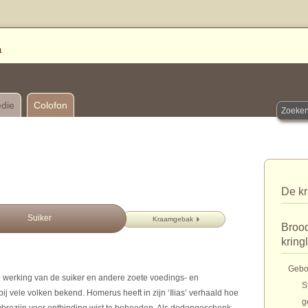
edie
Colofon
De kr
Suiker
Kraamgebak
Brood
kring
Gebo
erking van de suiker en andere zoete voedings- en
S
ij vele volken bekend. Homerus heeft in zijn ‘Ilias’ verhaald hoe
g