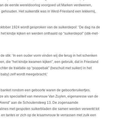
ie van de eerste wereldoorlog voorgoed uit Marken verdwenen,
e gehouden. Het suikerstik was in West-Friesland een lekkernij,
ktober 1924 wordt gesproken van de suikerdepol: ‘De dag na de
het kindje kijken en werden onthaald op “suikerdepol” (stik-met-
 de stik: ‘In een ouder vorm vinden wij die terug in het schenken
n, die “het kindje kwamen kijken”, een gebruik, dat in Friesland
chter de traktatie op “poppebak” (beschuit met suiker) in het
 baby) zelf wordt meegebracht.’
 banket rondom een geboorte waren de geboorteruikertjes.
deze als specialiteit van mevrouw Van Zuylen, eigenaresse van de
e Arend” aan de Schoutensteeg 13. De zogenaamde
ralines met gespoten suikerbladen die samen werden verwerkt tot
en tantes er zich op de kraamvrouw te verrassen met zulk een