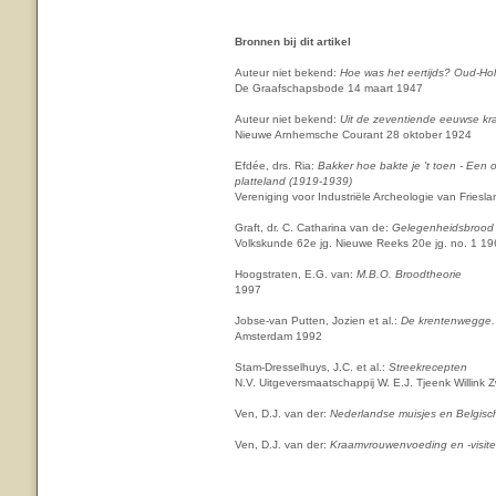
Bronnen bij dit artikel
Auteur niet bekend:
Hoe was het eertijds? Oud-Ho
De Graafschapsbode 14 maart 1947
Auteur niet bekend:
Uit de zeventiende eeuwse k
Nieuwe Arnhemsche Courant 28 oktober 1924
Efdée, drs. Ria:
Bakker hoe bakte je 't toen - Een
platteland (1919-1939)
Vereniging voor Industriële Archeologie van Fries
Graft, dr. C. Catharina van de:
Gelegenheidsbrood 
Volkskunde 62e jg. Nieuwe Reeks 20e jg. no. 1 1
Hoogstraten, E.G. van:
M.B.O. Broodtheorie
1997
Jobse-van Putten, Jozien et al.:
De krentenwegge. 
Amsterdam 1992
Stam-Dresselhuys, J.C. et al.:
Streekrecepten
N.V. Uitgeversmaatschappij W. E.J. Tjeenk Willink 
Ven, D.J. van der:
Nederlandse muisjes en Belgisc
Ven, D.J. van der:
Kraamvrouwenvoeding en -visite