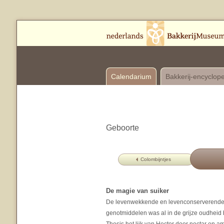
Calendarium
Bakkerij-encyclop
Geboorte
Colombijntjes
De magie van suiker
De levenwekkende en levenconserverende w
genotmiddelen was al in de grijze oudheid b