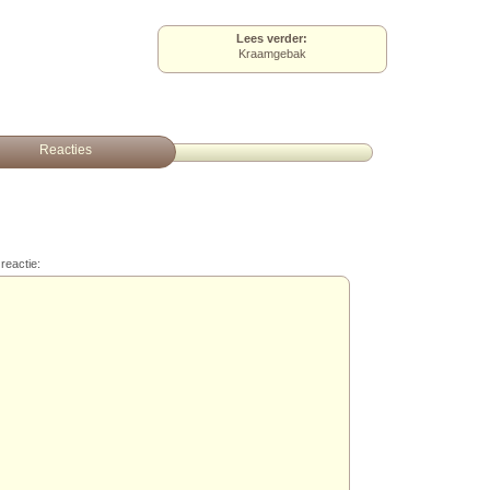
Lees verder:
Kraamgebak
Reacties
reactie: