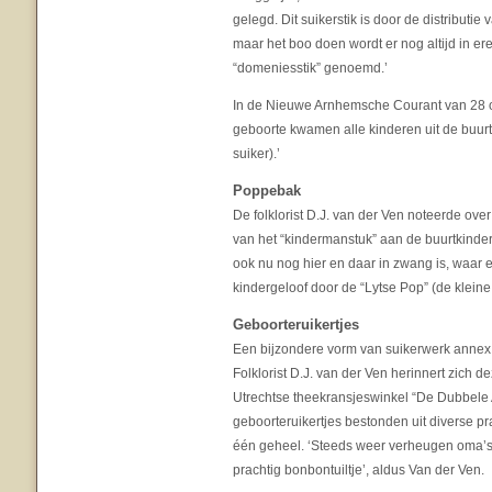
gelegd. Dit suikerstik is door de distribut
maar het boo doen wordt er nog altijd in er
“domeniesstik” genoemd.’
In de Nieuwe Arnhemsche Courant van 28 o
geboorte kwamen alle kinderen uit de buurt 
suiker).’
Poppebak
De folklorist D.J. van der Ven noteerde over
van het “kindermanstuk” aan de buurtkindere
ook nu nog hier en daar in zwang is, waar e
kindergeloof door de “Lytse Pop” (de kleine
Geboorteruikertjes
Een bijzondere vorm van suikerwerk annex
Folklorist D.J. van der Ven herinnert zich 
Utrechtse theekransjeswinkel “De Dubbel
geboorteruikertjes bestonden uit diverse p
één geheel. ‘Steeds weer verheugen oma’s 
prachtig bonbontuiltje’, aldus Van der Ven.