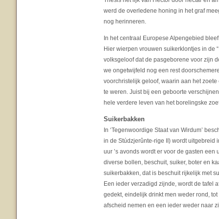
Thesis het lijk van Hector door nectar en 
werd de overledene honing in het graf me
nog herinneren.
In het centraal Europese Alpengebied bleef 
Hier wierpen vrouwen suikerklontjes in de 
volksgeloof dat de pasgeborene voor zijn d
we ongetwijfeld nog een rest doorschemeren
voorchristelijk geloof, waarin aan het zoe
te weren. Juist bij een geboorte verschijne
hele verdere leven van het borelingske zoe
Suikerbakken
In ‘Tegenwoordige Staat van Wirdum’ besc
in de Stúdzjerûnte-rige II) wordt uitgebrei
uur ’s avonds wordt er voor de gasten een 
diverse bollen, beschuit, suiker, boter en k
suikerbakken, dat is beschuit rijkelijk met 
Een ieder verzadigd zijnde, wordt de tafel a
gedekt, eindelijk drinkt men weder rond, to
afscheid nemen en een ieder weder naar zij