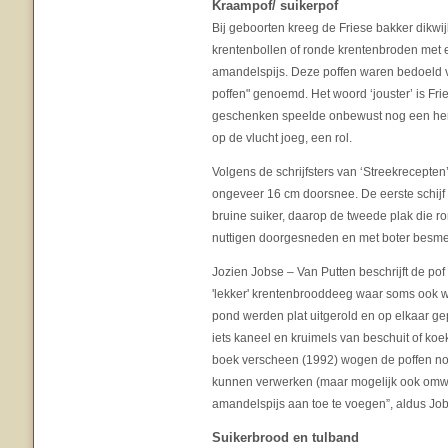
Kraampof/ suikerpof
Bij geboorten kreeg de Friese bakker dikwij
krentenbollen of ronde krentenbroden met 
amandelspijs. Deze poffen waren bedoeld v
poffen" genoemd. Het woord ‘jouster’ is Fri
geschenken speelde onbewust nog een heri
op de vlucht joeg, een rol.
Volgens de schrijfsters van ‘Streekrecepte
ongeveer 16 cm doorsnee. De eerste schijf 
bruine suiker, daarop de tweede plak die r
nuttigen doorgesneden en met boter besme
Jozien Jobse – Van Putten beschrijft de pof
'lekker' krentenbrooddeeg waar soms ook w
pond werden plat uitgerold en op elkaar ge
iets kaneel en kruimels van beschuit of koe
boek verscheen (1992) wogen de poffen nog
kunnen verwerken (maar mogelijk ook omwi
amandelspijs aan toe te voegen”, aldus Job
Suikerbrood en tulband