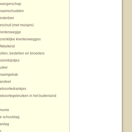
wangerschap
raamschudden
inderbier
eschuit (met muisjes)
rentenwegge
oninklijke krentenwegges
ikkelkind
ollen, bestellen en broeders
olombijntjes
uiker
raamgebak
andeel
eboortedrankjes
eboortegebruiken in het buitenland
p
munie
te schooldag
aardag
e