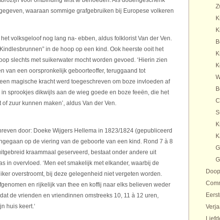
ambrozijn voor ontbinding wist te behoeden. Als dodengeschenk
Z
egegeven, waaraan sommige grafgebruiken bij Europese volkeren
K
K
het volksgeloof nog lang na- ebben, aldus folklorist Van der Ven.
B
“Kindlesbrunnen” in de hoop op een kind. Ook heerste ooit het
K
oop slechts met suikerwater mocht worden gevoed. ‘Hierin zien
K
 van een oorspronkelijk geboorteoffer, teruggaand tot
W
te een magische kracht werd toegeschreven om boze invloeden af
B
n in sprookjes dikwijls aan de wieg goede en boze feeën, die het
C
t of zuur kunnen maken’, aldus Van der Ven.
S
K
hreven door: Doeke Wijgers Hellema in 1823/1824 (gepubliceerd
K
d ingegaan op de viering van de geboorte van een kind. Rond 7 à 8
G
uitgebreid kraammaal geserveerd, bestaat onder andere uit
G
aas in overvloed. ‘Men eet smakelijk met elkander, waarbij de
Doo
suiker overstroomt, bij deze gelegenheid niet vergeten worden.
Com
fgenomen en rijkelijk van thee en koffij naar elks believen weder
Eers
t dat de vrienden en vriendinnen omstreeks 10, 11 à 12 uren,
n huis keert.‘
Verj
Liefd