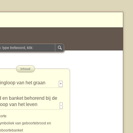
Inhoud
ingloop van het graan
+
 en banket behorend bij de
loop van het leven
-
orte
ymboliek van geboortebrood en
eboortebanket