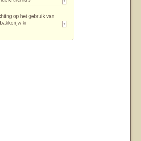
+
chting op het gebruik van
bakkerijwiki
+