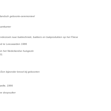
llandsch geboorte-ceremonieel
raamkamer
 onderzoek naar baktechniek, bakkers en bakprodukten op het Friese
land te Leeuwarden 1986
in het Nederlandse huisgezin
961
Een bijzonder brood bij geboorten
Zwolle, 1966
he doopsuiker