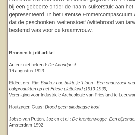
bij een geboorte onder de naam 'suikerstuk' aan het
gepresenteerd. In het Drentse Emmercompascuum w
dat de geschonken 'weitenstoet' (wittebrood van ta
bestemd was voor de kraamvrouw.
Bronnen bij dit artikel
Auteur niet bekend:
De Avondpost
19 augustus 1923
Efdée, drs. Ria:
Bakker hoe bakte je 't toen - Een onderzoek na
bakprodukten op het Friese platteland (1919-1939)
Vereniging voor Industriële Archeologie van Friesland te Leeuw
Houtzager, Guus:
Brood geen alledaagse kost
Jobse-van Putten, Jozien et al.:
De krentenwegge. Een bijzonder
Amsterdam 1992