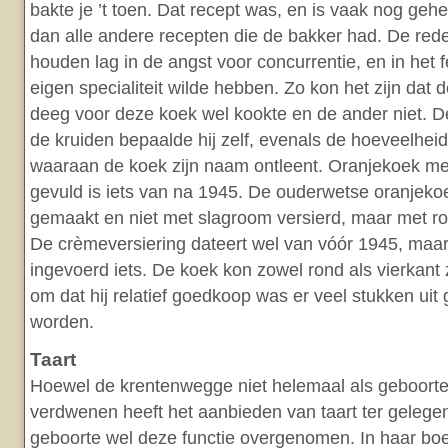
bakte je ’t toen. Dat recept was, en is vaak nog ge
dan alle andere recepten die de bakker had. De red
houden lag in de angst voor concurrentie, en in het f
eigen specialiteit wilde hebben. Zo kon het zijn dat 
deeg voor deze koek wel kookte en de ander niet. D
de kruiden bepaalde hij zelf, evenals de hoeveelhei
waaraan de koek zijn naam ontleent. Oranjekoek me
gevuld is iets van na 1945. De ouderwetse oranjeko
gemaakt en niet met slagroom versierd, maar met ro
De crèmeversiering dateert wel van vóór 1945, maa
ingevoerd iets. De koek kon zowel rond als vierkant 
om dat hij relatief goedkoop was er veel stukken ui
worden.
Taart
Hoewel de krentenwegge niet helemaal als geboort
verdwenen heeft het aanbieden van taart ter gelege
geboorte wel deze functie overgenomen. In haar bo