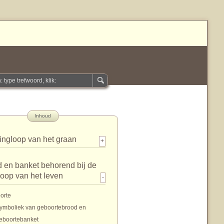
Inhoud
ingloop van het graan
+
 en banket behorend bij de
loop van het leven
-
orte
ymboliek van geboortebrood en
eboortebanket