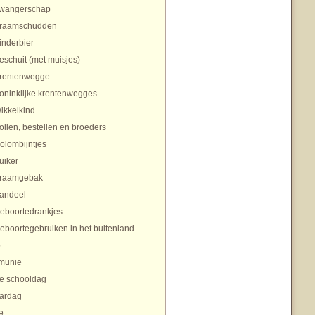
wangerschap
raamschudden
inderbier
eschuit (met muisjes)
rentenwegge
oninklijke krentenwegges
ikkelkind
ollen, bestellen en broeders
olombijntjes
uiker
raamgebak
andeel
eboortedrankjes
eboortegebruiken in het buitenland
p
munie
te schooldag
aardag
e