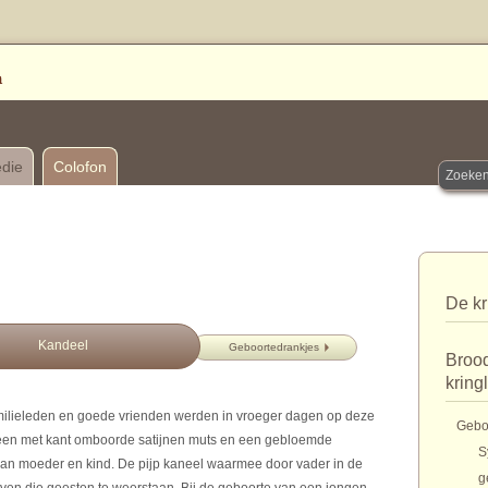
edie
Colofon
De kr
Kandeel
Geboortedrankjes
Brood
kring
milieleden en goede vrienden werden in vroeger dagen op deze
Gebo
 een met kant omboorde satijnen muts en een gebloemde
S
van moeder en kind. De pijp kaneel waarmee door vader in de
g