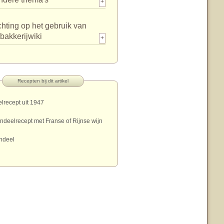
+
chting op het gebruik van
bakkerijwiki
+
Recepten bij dit artikel
lrecept uit 1947
ndeelrecept met Franse of Rijnse wijn
ndeel