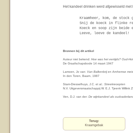
Het kandeel drinken werd afgewisseld met k
Kraamheer, kom, de stock 
Snij de koeck in flinke r
Koeck en soop zijn beide 
Leeve, leeve de kandeel!
Bronnen bij dit artikel
Auteur niet bekend:
Hoe was het eertijds? Oud-Ho
De Graafschapsbode 14 maart 1947
Lamoen, Jo van:
Van Balkenbrij en Arnhemse mei
In den Toren, Baarn, 1987
Stam-Dresselhuys, J.C. et al.:
Streekrecepten
N.V. Uitgeversmaatschappij W. E.J. Tjeenk Willink 
Ven, D.J. van der:
De wijnkandeel als oudvaderlan
Terug:
Kraamgebak