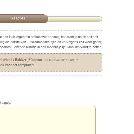
Reacties
t een leuk uitgebreid artikel over kandeel, het drankje dat ik zelf ooit
eeg als eerste van 10 kraamcadeautjes en vervolgens zelf weer gaf bij
boortes. Levende historie in een modern jasje. Mooi om voort te zetten.
ederlands BakkerijMuseum
26 februari 2015 | 09:36
nk voor het compliment!
reactie: