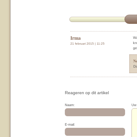
Irma
Wa
kr
21 februari 2015 | 11:25
ge
N
Da
Reageren op dit artikel
Naam:
Uw 
E-mail: