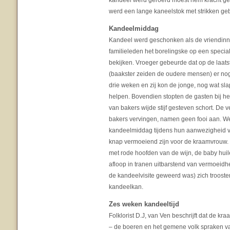
kandeel werd geroerd moest hem kracht gev
werd een lange kaneelstok met strikken gebru
Kandeelmiddag
Kandeel werd geschonken als de vriendinn
familieleden het borelingske op een spec
bekijken. Vroeger gebeurde dat op de laats
(baakster zeiden de oudere mensen) er nog 
drie weken en zij kon de jonge, nog wat slap
helpen. Bovendien stopten de gasten bij he
van bakers wijde stijf gesteven schort. De v
bakers vervingen, namen geen fooi aan. We
kandeelmiddag tijdens hun aanwezigheid v
knap vermoeiend zijn voor de kraamvrouw. 
met rode hoofden van de wijn, de baby hui
afloop in tranen uitbarstend van vermoeidhe
de kandeelvisite geweerd was) zich troosten
kandeelkan.
Zes weken kandeeltijd
Folklorist D.J, van Ven beschrijft dat de kr
– de boeren en het gemene volk spraken va