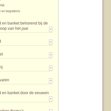
lijk
 en begrafenis
 en banket behorend bij de
loop van het jaar
+
d
+
et
+
ij
+
waren
+
d en banket door de eeuwen
+
ndere thema's