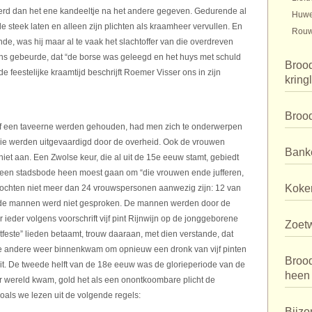
erd dan het ene kandeeltje na het andere gegeven. Gedurende al
Huwe
e steek laten en alleen zijn plichten als kraamheer vervullen. En
Rouw
nde, was hij maar al te vaak het slachtoffer van die overdreven
ns gebeurde, dat “de borse was geleegd en het huys met schuld
Brood
e feestelijke kraamtijd beschrijft Roemer Visser ons in zijn
kring
Broo
 of een taveerne werden gehouden, had men zich te onderwerpen
ie werden uitgevaardigd door de overheid. Ook de vrouwen
Bank
et aan. Een Zwolse keur, die al uit de 15e eeuw stamt, gebiedt
een stadsbode heen moest gaan om “die vrouwen ende jufferen,
Koker
Er mochten niet meer dan 24 vrouwspersonen aanwezig zijn: 12 van
r de mannen werd niet gesproken. De mannen werden door de
 ieder volgens voorschrift vijf pint Rijnwijn op de jonggeborene
Zoet
tfeste” lieden betaamt, trouw daaraan, met dien verstande, dat
 de andere weer binnenkwam om opnieuw een dronk van vijf pinten
Broo
ruit. De tweede helft van de 18e eeuw was de glorieperiode van de
heen
er wereld kwam, gold het als een onontkoombare plicht de
oals we lezen uit de volgende regels:
Bijzo