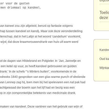
ker voor de gasten
 men driemaal op kandeel.
Toeli
deze 
an kaneel zou zijn afgeleid, berust op fantasie volgens
chap tussen kandeel en kandij. Maar ook deze veronderstelling
enschap, dat in het Latijn al het woord ‘candellum’ voorkomt,
op wijst, dat deze kraamvrouwendrank van huis uit warm werd
Kandee
Oud ka
ot de dagen van Hildebrand en Potgieter. In ‘Jan, Jannetje en
 is een ketel op vuur, ze heeft kandeel gebrouwen en gulden
Wijnka
ank.’ In de schets “’s Winters buiten”, voorkomende in de
streeks 1840 gesproken van een glas warme punch of strelende
van Lennep zag hij, toen men bij het spelevaren een nat pak had
nachtgewaad der boerin aan het lijf had en bezig was een
 op in zijn oorspronkelijke betekenis van medicinale drank.
 maken van kandeel. Deze variëren van het gebruik van wijn of