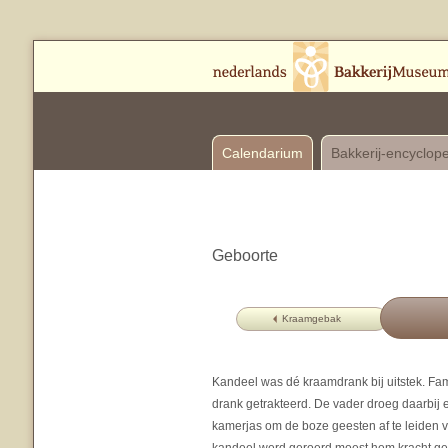
Calendarium
Bakkerij-encyclop
Geboorte
Kraamgebak
Kandeel was dé kraamdrank bij uitstek. Fa
drank getrakteerd. De vader droeg daarbij
kamerjas om de boze geesten af te leiden 