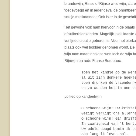
brandewijn, Rinse of Rijnse witte wijn, clar
toegevoegd en in ieder geval de onontbeerl
snufje muskaatnoot. Ook is er in de geschri
Het gewone volk nam hiervoor in de plaats
of suikerbier kenden. Mogelijk is dit laatst
verfijnde creatie geboren is. Voor het bierk
plaats ook wel bokbier genomen wordt. De ve
wijn nam maar tenslotte won toch de wijn he
Rijnwijn en rode Franse Bordeaux.
Toen het kindje op de wer
al uit zijn donkere hoekj
toen dronken de vrienden 
en ze wonden het in een d
Loflied op kandeelwijn
O schoone wijn! Uw krista
Gezigt verligt ons allerh
O schoone wijn! Gij drijf
En zwarigheid van ’t hert
Uw edele deugd bemin ik b
Soo lang ik leven sal.