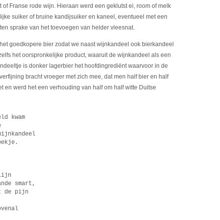
et of Franse rode wijn. Hieraan werd een geklutst ei, room of melk
ijke suiker of bruine kandijsuiker en kaneel, eventueel met een
ften sprake van het toevoegen van helder vleesnat.
 het goedkopere bier zodat we naast wijnkandeel ook bierkandeel
e zelfs het oorspronkelijke product, waaruit de wijnkandeel als een
andeeltje is donker lagerbier het hoofdingrediënt waarvoor in de
rfijning bracht vroeger met zich mee, dat men half bier en half
t en werd het een verhouding van half om half witte Duitse
eld kwam
e
wijnkandeel
oekje.
lijn
ande smart,
t de pijn
,
ovenal