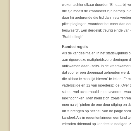
weken achter elkaar duurden.’En daarbij w
die tijd moest de kraamheer zijn beroep in d
daar hij gedurende die tijd dan niets verdie
plichtplegingen, waardoor het meer dan ee
beswaerd”. Een dergelijk treurig einde van d
‘Brabbelingh’.
Kandeelregels
Als de kandeelmalen in het stadswijnhuis
aan rigoureuze matigheidsverordeningen d
ontkwamen daar –zelfs- in de kraamkamer ni
dat voór er een doopmaal gehouden werd, 
die aldaar te maaltijd bleven” te tellen. 
vaderszijde en 12 van moederszijde. Ove
schout wel achterhaald in de taveerne, waar
mocht drinken. Men hield zich, zoals “ehren
men na vijf pinten de ene deur uitging en
uit te brengen op het heil van de jonge sp
kandeel. Als in regentenkringen een kind t
vrienden driemaal op kandeel te nodigen, z