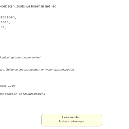
oek eten, zoals we horen in het lied:
gegrepen,
eepen,
eel,
llandsch geboorte-ceremonieel
sjes. Gelderse streekgerechten en wetenswaardigheden
Zwolle, 1966
dse geboorte- en Nieuwjaarsdrank
Lees verder:
Geboortedrankjes