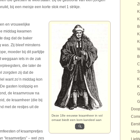
en die geesten te weerstaan. Bij de geboorte van een jongen
Z
ikt, bij een meisje een korte stok met 1 strikje.
K
K
en en vrouwelijke
B
iale middag kwamen
K
te dag dat de baker
K
was. Zij bleef minstens
W
pe, moeder bij dit partijtje
B
t weggaan iets in de zak
C
erpleegsters, die later de
S
l zorgden zij dat de
K
iel want zo’n middag kon
De gasten loslippig en
K
lend, de kraamvrouw na
G
id, de kraamheer (die bij
G
d met de restjes uit de
Doo
Deze 18e eeuwse kraamheer in vol
Com
ornaat biedt een kom kandeel aan
Eers
aamfeesten of kraampretjes
Verj
n “kraamvetjes” – wel zes
Liefd