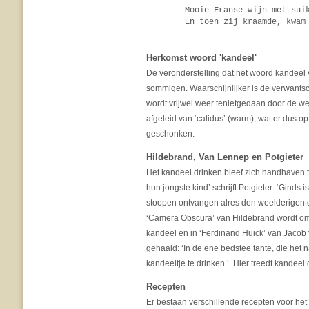
Mooie Franse wijn met sui
En toen zij kraamde, kwam
Herkomst woord 'kandeel'
De veronderstelling dat het woord kandeel v
sommigen. Waarschijnlijker is de verwants
wordt vrijwel weer tenietgedaan door de wet
afgeleid van ‘calidus’ (warm), wat er dus 
geschonken.
Hildebrand, Van Lennep en Potgieter
Het kandeel drinken bleef zich handhaven t
hun jongste kind’ schrijft Potgieter: ‘Ginds
stoopen ontvangen alres den weelderigen dr
‘Camera Obscura’ van Hildebrand wordt om
kandeel en in ‘Ferdinand Huick’ van Jacob 
gehaald: ‘In de ene bedstee tante, die het 
kandeeltje te drinken.’. Hier treedt kandeel
Recepten
Er bestaan verschillende recepten voor het