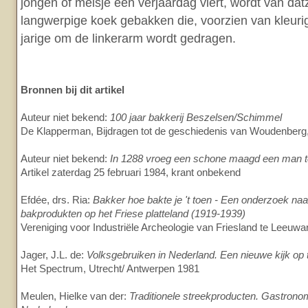
jongen of meisje een verjaardag viert, wordt van da
langwerpige koek gebakken die, voorzien van kleurig
jarige om de linkerarm wordt gedragen.
Bronnen bij dit artikel
Auteur niet bekend:
100 jaar bakkerij Beszelsen/Schimmel
De Klapperman, Bijdragen tot de geschiedenis van Woudenberg
Auteur niet bekend:
In 1288 vroeg een schone maagd een man t
Artikel zaterdag 25 februari 1984, krant onbekend
Efdée, drs. Ria:
Bakker hoe bakte je 't toen - Een onderzoek na
bakprodukten op het Friese platteland (1919-1939)
Vereniging voor Industriële Archeologie van Friesland te Leeuw
Jager, J.L. de:
Volksgebruiken in Nederland. Een nieuwe kijk op t
Het Spectrum, Utrecht/ Antwerpen 1981
Meulen, Hielke van der:
Traditionele streekproducten. Gastrono