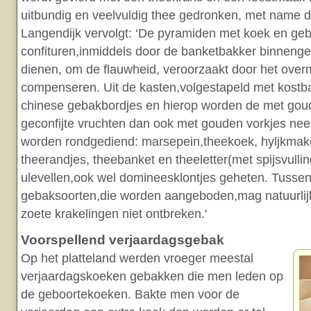
uitbundig en veelvuldig thee gedronken, met name 
Langendijk vervolgt: ‘De pyramiden met koek en ge
confituren,inmiddels door de banketbakker binneng
dienen, om de flauwheid, veroorzaakt door het overm
compenseren. Uit de kasten,volgestapeld met kostb
chinese gebakbordjes en hierop worden de met goud
geconfijte vruchten dan ook met gouden vorkjes neer
worden rondgediend: marsepein,theekoek, hyljkmak
theerandjes, theebanket en theeletter(met spijsvulli
ulevellen,ook wel domineesklontjes geheten. Tussen 
gebaksoorten,die worden aangeboden,mag natuurlij
zoete krakelingen niet ontbreken.'
Voorspellend verjaardagsgebak
Op het platteland werden vroeger meestal
verjaardagskoeken gebakken die men leden op
de geboortekoeken. Bakte men voor de