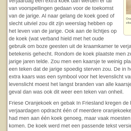
verjaardag een extra koek dan werden er tal
van voorspellingen gedaan voor de toekomst
van de jarige. Al naar gelang de koek goed of
Ora
slecht uitviel zou dit zijn weerslag hebben op
elk
het leven van de jarige. Ook aan de lichtjes op
de koek (wat verband hield met het oude
gebruik om boze geesten uit de kraamkamer te verj
betekenis gehecht. Rondom de koek plaatste men zo
jarige jaren telde. Zou men een kaarsje te weinig pl
een teken dat de jarige spoedig sterven zou. De in
extra kaars was een symbool voor het levenslicht van
levenslicht moest het langst branden van alle kaarsje
geval dan was ook dit weer een teken van onheil.
Friese Oranjekoek en gebak In Friesland kregen de 
verjaardagen opdracht één of meerdere oranjekoek
had men aan één koek genoeg, maar vaak moesten 
komen. De koek werd met een passende tekst versier