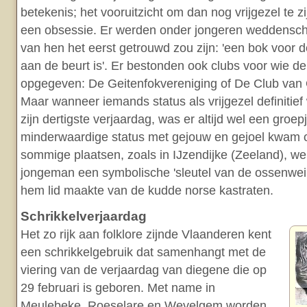
betekenis; het vooruitzicht om dan nog vrijgezel te z
een obsessie. Er werden onder jongeren weddensch
van hen het eerst getrouwd zou zijn: 'een bok voor d
aan de beurt is'. Er bestonden ook clubs voor wie d
opgegeven: De Geitenfokvereniging of De Club van
Maar wanneer iemands status als vrijgezel definitief
zijn dertigste verjaardag, was er altijd wel een groe
minderwaardige status met gejouw en gejoel kwam 
sommige plaatsen, zoals in IJzendijke (Zeeland), we
jongeman een symbolische 'sleutel van de ossenwei'
hem lid maakte van de kudde norse kastraten.
Schrikkelverjaardag
Het zo rijk aan folklore zijnde Vlaanderen kent
een schrikkelgebruik dat samenhangt met de
viering van de verjaardag van diegene die op
29 februari is geboren. Met name in
Meulebeke, Roeselare en Wevelgem worden