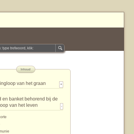
Inhoud
ingloop van het graan
+
 en banket behorend bij de
loop van het leven
-
orte
p
munie