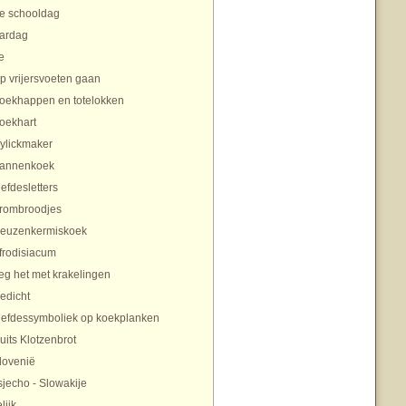
te schooldag
aardag
e
p vrijersvoeten gaan
oekhappen en totelokken
oekhart
ylickmaker
annenkoek
iefdesletters
rombroodjes
euzenkermiskoek
frodisiacum
eg het met krakelingen
edicht
iefdessymboliek op koekplanken
uits Klotzenbrot
lovenië
sjecho - Slowakije
lijk