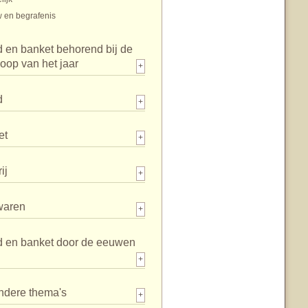
 en begrafenis
 en banket behorend bij de
loop van het jaar
+
d
+
et
+
ij
+
waren
+
d en banket door de eeuwen
+
ndere thema's
+