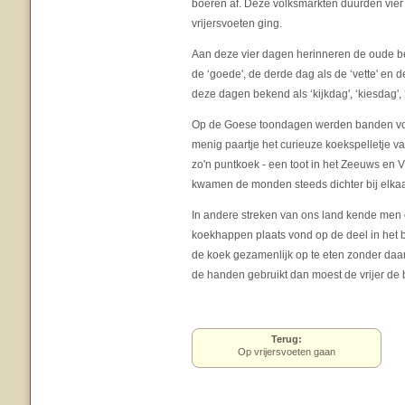
boeren af. Deze volksmarkten duurden vier
vrijersvoeten ging.
Aan deze vier dagen herinneren de oude be
de ‘goede', de derde dag als de ‘vette' en 
deze dagen bekend als ‘kijkdag', ‘kiesdag'
Op de Goese toondagen werden banden voo
menig paartje het curieuze koekspelletje van
zo'n puntkoek - een toot in het Zeeuws en 
kwamen de monden steeds dichter bij elkaa
In andere streken van ons land kende men e
koekhappen plaats vond op de deel in het bi
de koek gezamenlijk op te eten zonder daar
de handen gebruikt dan moest de vrijer d
Terug:
Op vrijersvoeten gaan