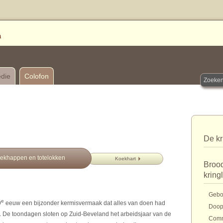
edie
Colofon
De kr
ekhappen en totelokken
Koekhart
Brood
kring
Gebo
e
9
eeuw een bijzonder kermisvermaak dat alles van doen had
Doo
n'. De toondagen sloten op Zuid-Beveland het arbeidsjaar van de
Com