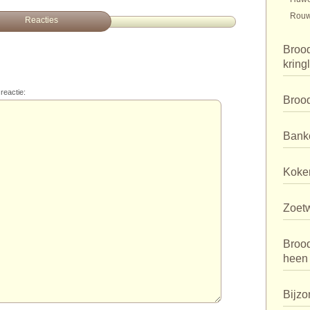
Rouw
Reacties
Brood
kring
reactie:
Broo
Bank
Koker
Zoet
Broo
heen
Bijzo