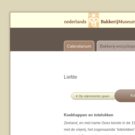
Calendarium
Bakkerij-encyclop
Liefde
Ko
Op vrijersvoeten gaan
Koekhappen en totelokken
Zeeland, en met name Goes kende in de 1
met de vrijerij, het zogenaamde ‘totelokke