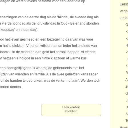
 dagen en waren tevens bestemd voor een ieder die op
Eers
Verj
namingen van de eerste dag als de ‘blinde', de tweede dag als
Liefd
de vierde toondag als de ‘drukste' dag.In Oud - Beierland stonden
O
, ‘koopdag' en ‘neemdag'.
K
K
r het leven gesmeed en een bezegeling daarvan was voor
H
 het totelokken. Vrijer en vrijster namen ieder het uiteinde van
Vlaams - in de mond en dan gold het parool: happen! Al etende
P
r hetgeen eindigde in een flinke klapzoen of warme kus.
L
K
en soortgelijk gebruik waarbij de gebeurtenis met het
R
jzijn van vrienden en familie. Als de twee geliefden kans zagen
A
bij de handen te gebruiken, was de verkering ‘aan'. Werden toch
Z
e benen nemen.
G
L
D
Lees verder:
Koekhart
S
T
Huwe