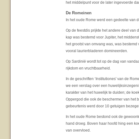
het middelpunt voor de later ingevoerde da
De Romeinen
In het oude Rome werd een gedeelte van de
Op de feestdis prijkte het andere deel van d
kap was bestemd voor Jupiter, het middenst
het grootst van omvang was, was bestemd vo
vooral laurierbladeren domineerden.
Op Sardinië wordt tot op de dag van vanda
rijkdom en vruchtbaarheid.
In de geschriften ‘Institutiones' van de Ro
we een verslag over een huwelijksinzegening
karakter van het huwelijk te duiden; de koe
Oppergod die ook de beschermer van het br
gebeurtenis werd door 10 getuigen bezege
In het oude Rome bestond ook de gewoonte d
hand droeg. Boven haar hoofd hing een ko
van overvloed.