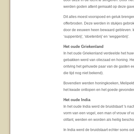
door deze in de lucht te slingeren. Door h
werden goden attent gemaakt op deze gav
Dit alles moest voorspoed en geluk brenge
offerbroden. Deze werden in stukjes gebrok
door de eeuwen heen bewaard gebleven. In 
‘suppenbrij', ‘stoetenbrij' en ‘weggenbrij'.
Het oude Griekenland
In het oude Griekenland verdeelde het huwe
gebakken werd van oliezaad en honing. Het 
ontving het gehuwde paar van de gasten een
die tijd nog niet bekend).
Bovendien werden honingkoeken, Melipekta
het kwade ontlopen en het goede gevonden
Het oude India
In het oude India werd de bruidstaart 's n
vorm van een vogel, een man of vrouw of va
olifant, werden en worden als heilig besch
In India werd de bruidstaart echter soms 