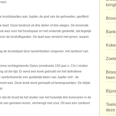
nsen.
kring
 bruidstaartjes aan Jupiter, de god van de gehuwden, geofferd.
Broo
e taart. Deze bestond uit drie delen of drie etages. De bovenste
uk was voor het bruidspaar en het onderste gedeelte, dat tegelijk
Bank
or de bruiloftsgasten. De taart was versierd met groen, waarin
Koker
ag de bruidstaart door laurierbladen omgeven, het symbool van
Zoet
meinse rechtsgeleerde Gaius (omstreeks 150 jaar n. Chr.) vinden
 uit die tijd. Er werd een koek gebruikt om het definitieve
Broo
k symboliseerde een goddelijk teken van Jupiter zelf - de
heen
ood was. Deze koek werd gemaakt uit tarwegraantjes. De blijde
ld.
Bijzo
at de bruid bij het sluiten van het huwelijk drie korenaren in de
ek van gemalen koren, vermengd met zout. Dit was een symbool
Toeli
deze 