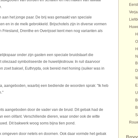
et stukgooien van borden en schalen en het maken van lawaai
Eers
e.
Verj
n aan het jonge paar. De brij was gemaakt van speciale
Liefd
en en in de melk gebrokkeld. Brijschotels zijn in diverse vormen
Huwe
Friesland, Drenthe en Overijssel kent men nog varianten als
H
O
H
lijkspaar onder zijn gasten een speciale bruidstaart die
N
oliezaad symboliseerde de huwelijkstrouw. In ruil daarvoor
B
 zoet baksel, Euthrypta, ook bereid met honing (suiker was in
D
W
E
, aangeboden, waarbij een bediende de woorden sprak: "Ik heb
."
U
B
B
achts aangeboden door de vader van de bruid. Dit gebak had de
S
n een olifant. Verschillende dieren, waar onder ook de witte
Rouw
ouwd. Dit bakwerk woog soms bijna tien pond.
ook omgeven door netels en doornen. Ook daar vormde het gebak
Brood