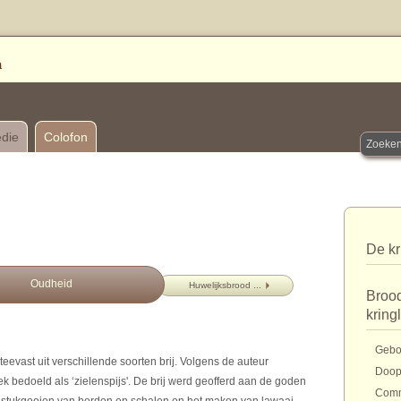
edie
Colofon
De kr
Oudheid
Huwelijksbrood ...
Brood
kring
Gebo
evast uit verschillende soorten brij. Volgens de auteur
Doo
ek bedoeld als ‘zielenspijs'. De brij werd geofferd aan de goden
Com