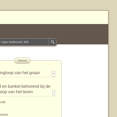
Inhoud
ingloop van het graan
+
 en banket behorend bij de
loop van het leven
-
orte
p
munie