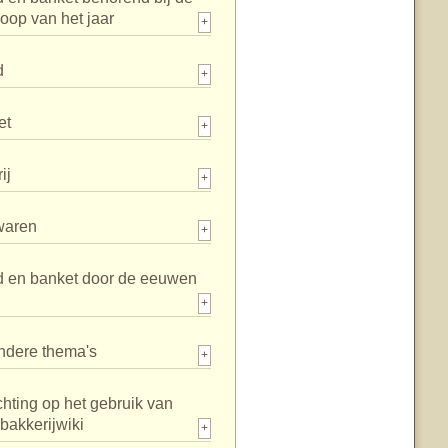
loop van het jaar
+
d
+
et
+
ij
+
waren
+
d en banket door de eeuwen
+
ndere thema's
+
chting op het gebruik van
bakkerijwiki
+