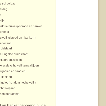
te schooldag
aardag
e
lijk
istorie huwelijksbrood en banket
udheid
uwelijksbrood en - banket in
ederland
ruidstaart
e Engelse bruidstaart
ittebroodsweken
xcessieve huwelijksmaaltijden
itgooien en strooien
uitenland
ijgeloof rondom het huwelijk
chrikkeljaar
 en begrafenis
 en banket behorend bij de