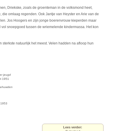
en, Driekske, zoals de groenteman in de volksmond heet,
 die omlaag regenden. Ook Jantje van Heyster en Arie van de
belen. Jos Hoogers en zijn jonge boerenvrouw kieperden maar
and vol snoepgoed tussen de wriemelende kindermassa. Het kon
n sterkste natuurlijk het meest. Velen hadden na afloop hun
er jeugd
ri 1951
ggehuwden
i 1953
Lees verder: