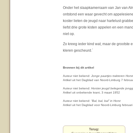
Onder het slaapkamerraam van Jan van Alm
ontstond een waar gevecht om appelesiene,
koster lieten de jeugd naar hartelust grab
liefst drie grote kisten appelen en een m
niet op.
Zo kreeg ieder kind wat, maar de grootste e
kleren gescheurd.´
Bronnen bij dit artikel
Auteur niet bekend:
Jonge paartjes trakteren Horst
Artikel uit het Dagblad van Noord-Limburg 7 februa
Auteur niet bekend:
Horster jeugd belegerde jon
Artikel uit onbekende krant, 3 maart 1952
Auteur niet bekend:
“Bal, bal, bal” in Horst
Artikel uit het Dagblad voor Noord-Limburg februar
Terug: