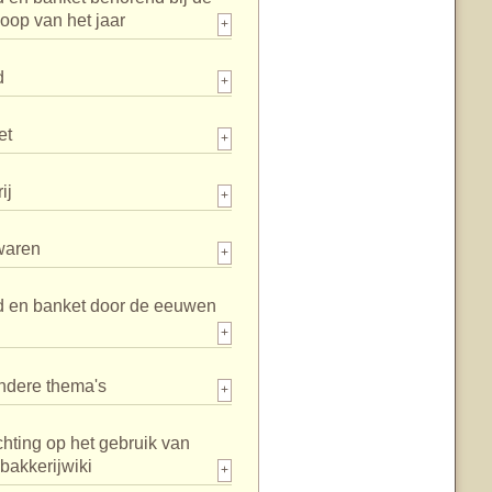
loop van het jaar
+
d
+
et
+
ij
+
waren
+
d en banket door de eeuwen
+
ndere thema's
+
chting op het gebruik van
bakkerijwiki
+