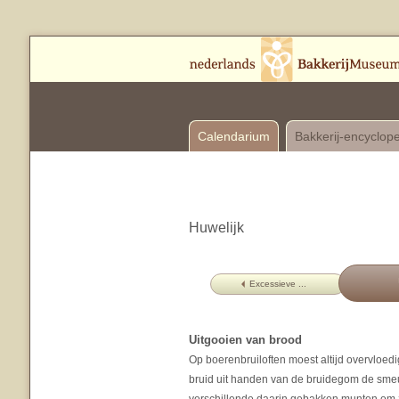
Calendarium
Bakkerij-encyclop
Huwelijk
Excessieve ...
Uitgooien van brood
Op boerenbruiloften moest altijd overvloedi
bruid uit handen van de bruidegom de smeu