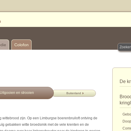
edie
Colofon
De kr
Uitgooien en strooien
Buitenland
Brood
kring
Gebo
g wittebrood zijn. Op een Limburgse boerenbruiloft ontving de
Doo
ïg gebakken witte broedsmik met de vele krenten en de
Com