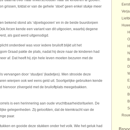
e daarna over haar linkerschouder naar de kinderen te gooien.
Eers
en grissen, totdat er van de gehele ‘stoet' geen enkel stukje meer
Verj
Liefd
en bekend stond als ‘stjoetsgooien' en in de beide buurdorpen
Huwe
 Ook Arcen kende een variant van dit uitgooien, waarbij degene
H
erd, als gast werd uitgenodigd.
O
licht onderdeel was voor iedere bruiloft blijkt uit het
H
degom Graad pakte de plats, nadat hij deze naar de kinderen had
N
eer af. Dat heeft hij zijn hele leven moeten bezuren met de
B
D
W
ls vervangen door ‘stuutjes' (kadetjes). Men strooide deze
E
paren wierpen ook wel eens geld uit. Soortgelijke gebruiken kende
d hiervoor zilvergeld met de bruiloftplats meegebakken.
U
B
B
korrels is een herinnering aan oude vruchtbaarheidsrituelen. De
S
lijke gelegenheden. Zij geloofden, dat de kiemkracht van de
Rouw
onge paar.
ukken en gooide deze stukken onder het volk. Wie het geluk had
Brood