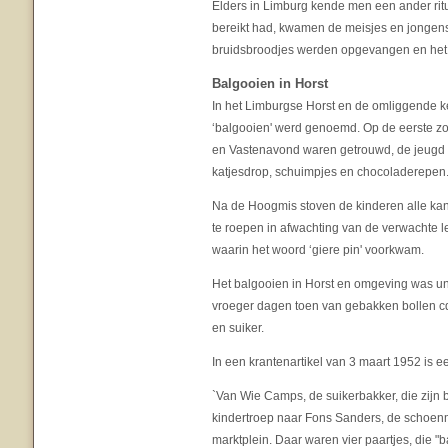
Elders in Limburg kende men een ander ri
bereikt had, kwamen de meisjes en jongens t
bruidsbroodjes werden opgevangen en het 
Balgooien in Horst
In het Limburgse Horst en de omliggende 
‘balgooien' werd genoemd. Op de eerste z
en Vastenavond waren getrouwd, de jeugd o
katjesdrop, schuimpjes en chocoladerepen
Na de Hoogmis stoven de kinderen alle kant
te roepen in afwachting van de verwachte l
waarin het woord ‘giere pin' voorkwam.
Het balgooien in Horst en omgeving was uni
vroeger dagen toen van gebakken bollen c
en suiker.
In een krantenartikel van 3 maart 1952 is e
`Van Wie Camps, de suikerbakker, die zijn 
kindertroep naar Fons Sanders, de schoenma
marktplein. Daar waren vier paartjes, die "