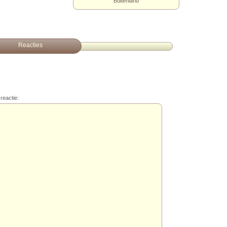
Buitenland
Reacties
reactie: