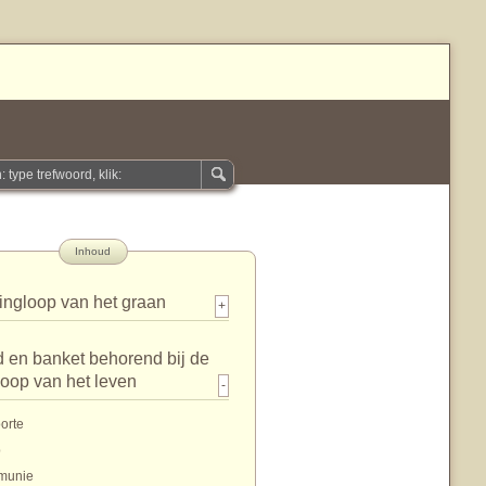
Inhoud
ingloop van het graan
+
 en banket behorend bij de
loop van het leven
-
orte
p
munie