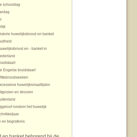
te schooldag
aardag
e
lijk
istorie huwelijksbrood en banket
udheid
uwelijksbrood en - banket in
ederland
ruidstaart
e Engelse bruidstaart
ittebroodsweken
xcessieve huwelijksmaaltijden
itgooien en strooien
uitenland
ijgeloof rondom het huwelijk
chrikkeljaar
 en begrafenis
 en banket behorend bij de