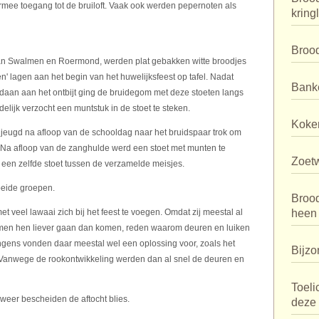
rmee toegang tot de bruiloft. Vaak ook werden pepernoten als
kring
Broo
 van Swalmen en Roermond, werden plat gebakken witte broodjes
en' lagen aan het begin van het huwelijksfeest op tafel. Nadat
Bank
aan aan het ontbijt ging de bruidegom met deze stoeten langs
elijk verzocht een muntstuk in de stoet te steken.
Koker
ljeugd na afloop van de schooldag naar het bruidspaar trok om
. Na afloop van de zanghulde werd een stoet met munten te
Zoet
en zelfde stoet tussen de verzamelde meisjes.
beide groepen.
Broo
 veel lawaai zich bij het feest te voegen. Omdat zij meestal al
heen
men hen liever gaan dan komen, reden waarom deuren en luiken
ngens vonden daar meestal wel een oplossing voor, zoals het
Bijzo
 Vanwege de rookontwikkeling werden dan al snel de deuren en
Toeli
 weer bescheiden de aftocht blies.
deze 