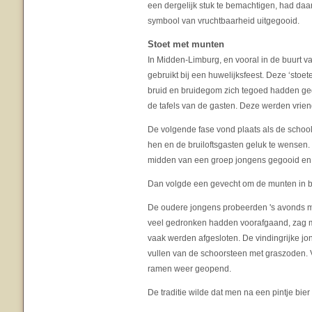
een dergelijk stuk te bemachtigen, had daa
symbool van vruchtbaarheid uitgegooid.
Stoet met munten
In Midden-Limburg, en vooral in de buurt
gebruikt bij een huwelijksfeest. Deze ‘stoet
bruid en bruidegom zich tegoed hadden ged
de tafels van de gasten. Deze werden vriend
De volgende fase vond plaats als de schoo
hen en de bruiloftsgasten geluk te wensen
midden van een groep jongens gegooid en e
Dan volgde een gevecht om de munten in 
De oudere jongens probeerden 's avonds met
veel gedronken hadden voorafgaand, zag 
vaak werden afgesloten. De vindingrijke jo
vullen van de schoorsteen met graszoden.
ramen weer geopend.
De traditie wilde dat men na een pintje bier