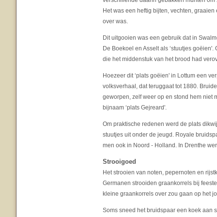
verschillende daarin gebakken munten om z
Het was een heftig bijten, vechten, graaien 
over was.
Dit uitgooien was een gebruik dat in Swalm
De Boekoel en Asselt als ‘stuutjes goëien'.
die het middenstuk van het brood had verov
Hoezeer dit ‘plats goëien' in Lottum een verp
volksverhaal, dat teruggaat tot 1880. Brui
geworpen, zelf weer op en stond hem niet m
bijnaam ‘plats Gejreard'.
Om praktische redenen werd de plats dikwij
stuutjes uit onder de jeugd. Royale bruids
men ook in Noord - Holland. In Drenthe wer
Strooigoed
Het strooien van noten, pepernoten en rijst
Germanen strooiden graankorrels bij feeste
kleine graankorrels over zou gaan op het j
Soms sneed het bruidspaar een koek aan st