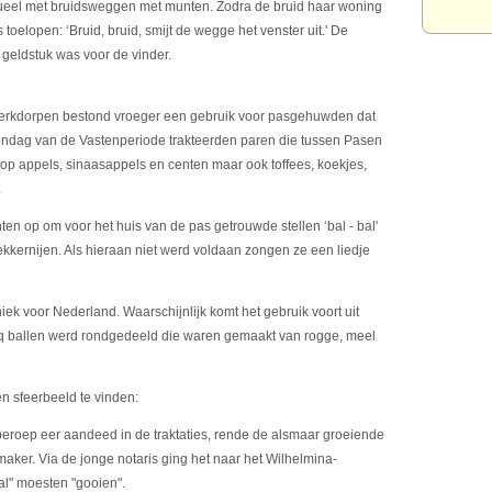
tueel met bruidsweggen met munten. Zodra de bruid haar woning
oelopen: ‘Bruid, bruid, smijt de wegge het venster uit.' De
geldstuk was voor de vinder.
kerkdorpen bestond vroeger een gebruik voor pasgehuwden dat
ondag van de Vastenperiode trakteerden paren die tussen Pasen
p appels, sinaasappels en centen maar ook toffees, koekjes,
.
en op om voor het huis van de pas getrouwde stellen ‘bal - bal'
ekkernijen. Als hieraan niet werd voldaan zongen ze een liedje
ek voor Nederland. Waarschijnlijk komt het gebruik voort uit
q ballen werd rondgedeeld die waren gemaakt van rogge, meel
en sfeerbeeld te vinden:
beroep eer aandeed in de traktaties, rende de alsmaar groeiende
ker. Via de jonge notaris ging het naar het Wilhelmina-
bal" moesten "gooien".