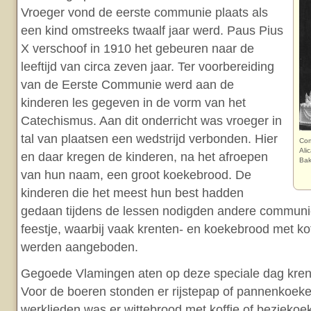
Vroeger vond de eerste communie plaats als
een kind omstreeks twaalf jaar werd. Paus Pius
X verschoof in 1910 het gebeuren naar de
leeftijd van circa zeven jaar. Ter voorbereiding
van de Eerste Communie werd aan de
kinderen les gegeven in de vorm van het
Catechismus. Aan dit onderricht was vroeger in
tal van plaatsen een wedstrijd verbonden. Hier
Com
Ali
en daar kregen de kinderen, na het afroepen
Bak
van hun naam, een groot koekebrood. De
kinderen die het meest hun best hadden
gedaan tijdens de lessen nodigden andere communic
feestje, waarbij vaak krenten- en koekebrood met ko
werden aangeboden.
Gegoede Vlamingen aten op deze speciale dag krent
Voor de boeren stonden er rijstepap of pannenkoeken
werklieden was er wittebrood met koffie of beziekoe