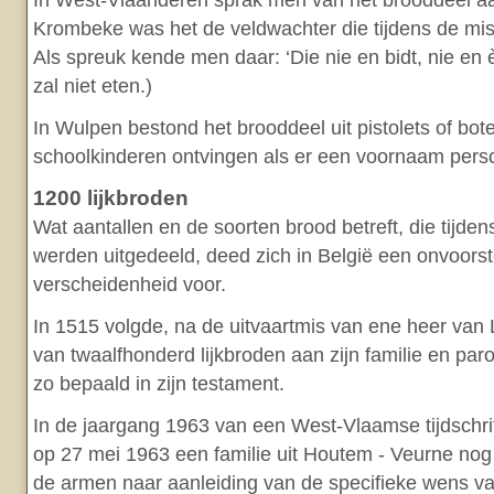
In West-Vlaanderen sprak men van het brooddeel aa
Krombeke was het de veldwachter die tijdens de mis
Als spreuk kende men daar: ‘Die nie en bidt, nie en èt
zal niet eten.)
In Wulpen bestond het brooddeel uit pistolets of bot
schoolkinderen ontvingen als er een voornaam per
1200 lijkbroden
Wat aantallen en de soorten brood betreft, die tijde
werden uitgedeeld, deed zich in België een onvoorst
verscheidenheid voor.
In 1515 volgde, na de uitvaartmis van ene heer van 
van twaalfhonderd lijkbroden aan zijn familie en par
zo bepaald in zijn testament.
In de jaargang 1963 van een West-Vlaamse tijdschri
op 27 mei 1963 een familie uit Houtem - Veurne nog
de armen naar aanleiding van de specifieke wens v