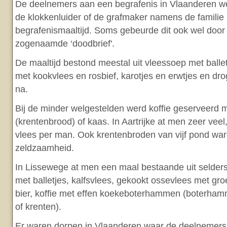
De deelnemers aan een begrafenis in Vlaanderen w
de klokkenluider of de grafmaker namens de familie
begrafenismaaltijd. Soms gebeurde dit ook wel door
zogenaamde ‘doodbrief'.
De maaltijd bestond meestal uit vleessoep met balle
met kookvlees en rosbief, karotjes en erwtjes en drog
na.
Bij de minder welgestelden werd koffie geserveerd 
(krentenbrood) of kaas. In Aartrijke at men zeer ve
vlees per man. Ook krentenbroden van vijf pond wa
zeldzaamheid.
In Lissewege at men een maal bestaande uit selder
met balletjes, kalfsvlees, gekookt ossevlees met gro
bier, koffie met effen koekeboterhammen (boterham
of krenten).
Er waren dorpen in Vlaanderen waar de deelnemers