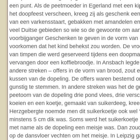
een punt. Als de peetmoeder in Egerland met een k
het doopfeest verscheen, kreeg zij als geschenk ee
van een varkensstaart, gebakken met amandelen en 
veel Duitse gebieden so wie so de gewoonte om aan
voorbijganger Geschenken te geven in de vorm van
voorkomen dat het kind behekst zou worden. De vroe
van timpen die werd geserveerd tijdens een doopmaa
vervangen door een koffiebroodje. In Ansbach legde 
andere streken – offers in de vorm van brood, zout 
kussen van de dopeling. De offers waren bestemd 
gunstig te stemmen. In andere streken was het de 
peetoom van de dopeling drie pond vlees, drie versc
koeien en een koetje, gemaakt van suikerdeeg, kreeg
Herzgebergte noemde men dit suikerkoetje ook wel ‘
minstens 5 cm dik was. Soms werd het suikerkoetje 
met name als de dopeling een meisje was. Dan zoud
op de dansvloer vechten om het meisje. In Leipzig 