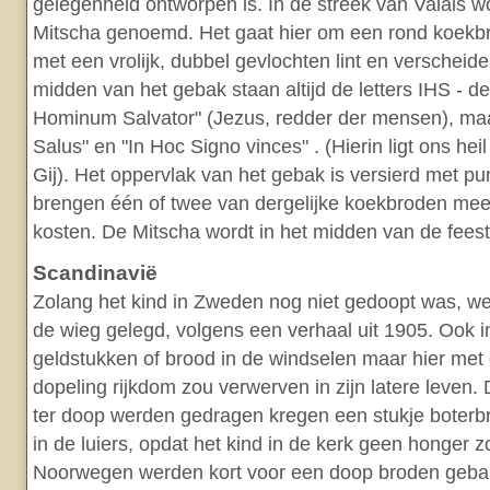
gelegenheid ontworpen is. In de streek van Valais w
Mitscha genoemd. Het gaat hier om een rond koekbro
met een vrolijk, dubbel gevlochten lint en verscheide
midden van het gebak staan altijd de letters IHS - d
Hominum Salvator" (Jezus, redder der mensen), maa
Salus" en "In Hoc Signo vinces" . (Hierin ligt ons heil
Gij). Het oppervlak van het gebak is versierd met pu
brengen één of twee van dergelijke koekbroden mee
kosten. De Mitscha wordt in het midden van de feestt
Scandinavië
Zolang het kind in Zweden nog niet gedoopt was, we
de wieg gelegd, volgens een verhaal uit 1905. Ook
geldstukken of brood in de windselen maar hier met
dopeling rijkdom zou verwerven in zijn latere leven.
ter doop werden gedragen kregen een stukje boterbr
in de luiers, opdat het kind in de kerk geen honger zo
Noorwegen werden kort voor een doop broden gebak