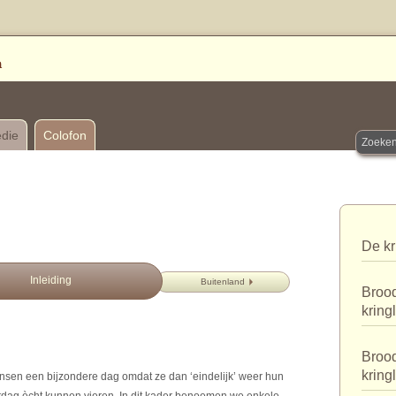
edie
Colofon
De kr
Inleiding
Buitenland
Brood
kring
Brood
kring
ensen een bijzondere dag omdat ze dan ‘eindelijk’ weer hun