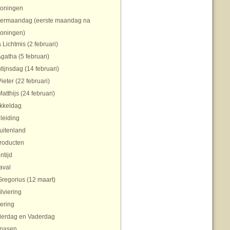
koningen
ermaandag (eerste maandag na
koningen)
 Lichtmis (2 februari)
Agatha (5 februari)
tijnsdag (14 februari)
Pieter (22 februari)
Matthijs (24 februari)
ikkeldag
nleiding
uitenland
roducten
ntijd
aval
Gregorius (12 maart)
ilviering
ering
erdag en Vaderdag
pasen