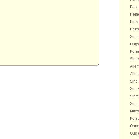
Pase
Heme
Pinks
Herfs
Sint 
Oogs
Kerm
Sint 
Aller
Aller
Sint 
Sint 
Sinte
Sint 
Midw
Kerst
Onno
Oud 