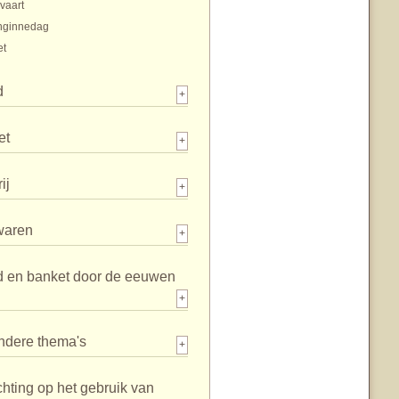
vaart
nginnedag
et
d
+
et
+
ij
+
waren
+
d en banket door de eeuwen
+
ndere thema's
+
chting op het gebruik van