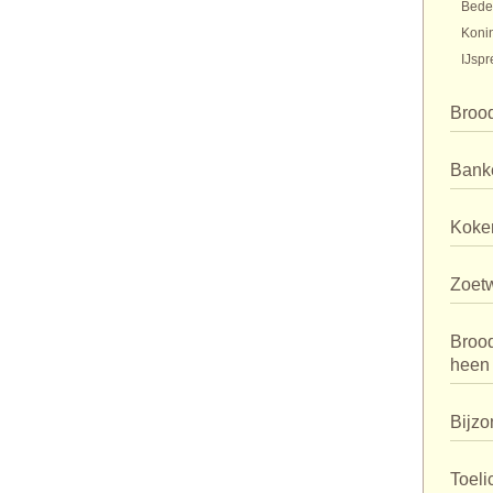
Bede
Koni
IJspr
Broo
Bank
Koker
Zoet
Broo
heen
Bijzo
Toeli