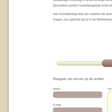
verjaardag, trouwdag of andersoortige fee
bijzondere soorten huwelijksgebak zoals d
Aan Schrikkeldag was van oudsher de gew
vragen, een gebruik dat al in de Middeleeu
Reageer als eerste op dit artikel
Naam:
Uw 
E-mail: