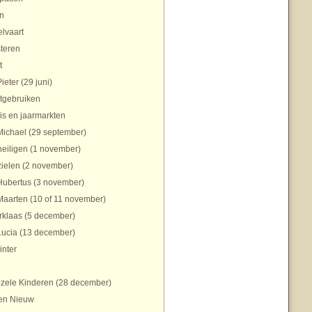
n
lvaart
teren
t
Pieter (29 juni)
tgebruiken
is en jaarmarkten
Michael (29 september)
heiligen (1 november)
zielen (2 november)
Hubertus (3 november)
Maarten (10 of 11 november)
rklaas (5 december)
Lucia (13 december)
inter
zele Kinderen (28 december)
en Nieuw