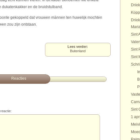
stdag ècht kunnen vieren. In dit kader benoemen we enkele
Drie
e dukatenkakker en de bruidstulband.
Kopp
oonte gekoppeld dat vrouwen mànnen ten huwelijk mochten
Drie
wen zou zijn ontstaan.
Maria
Sint 
Valen
Lees verder:
Sint 
Buitenland
Sint 
Schr
I
Reacties
B
P
Vaste
Carn
Sint 
reactie:
1 apr
Meivi
Moed
Palm