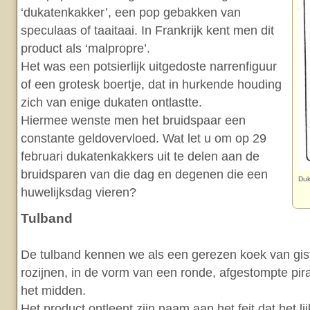
‘dukatenkakker’, een pop gebakken van
speculaas of taaitaai. In Frankrijk kent men dit
product als ‘malpropre’.
Het was een potsierlijk uitgedoste narrenfiguur
of een grotesk boertje, dat in hurkende houding
zich van enige dukaten ontlastte.
Hiermee wenste men het bruidspaar een
constante geldovervloed. Wat let u om op 29
februari dukatenkakkers uit te delen aan de
bruidsparen van die dag en degenen die een
Duk
huwelijksdag vieren?
Tulband
De tulband kennen we als een gerezen koek van gis
rozijnen, in de vorm van een ronde, afgestompte pir
het midden.
Het product ontleent zijn naam aan het feit dat het l