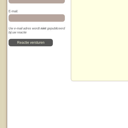
E-mail:
Uw e-mail adres wordt
niet
gepubliceerd
bij uw reactie