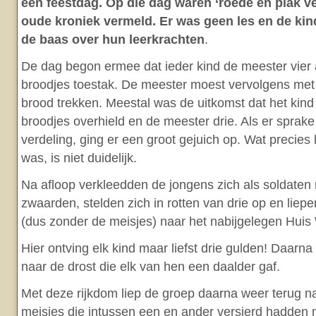
een feestdag. Op die dag waren ‘roede en plak v
oude kroniek vermeld. Er was geen les en de ki
de baas over hun leerkrachten
.
De dag begon ermee dat ieder kind de meester vier
broodjes toestak. De meester moest vervolgens met 
brood trekken. Meestal was de uitkomst dat het kind
broodjes overhield en de meester drie. Als er sprake v
verdeling, ging er een groot gejuich op. Wat precies 
was, is niet duidelijk.
Na afloop verkleedden de jongens zich als soldaten
zwaarden, stelden zich in rotten van drie op en lie
(dus zonder de meisjes) naar het nabijgelegen Huis
Hier ontving elk kind maar liefst drie gulden! Daarna
naar de drost die elk van hen een daalder gaf.
Met deze rijkdom liep de groep daarna weer terug n
meisjes die intussen een en ander versierd hadden