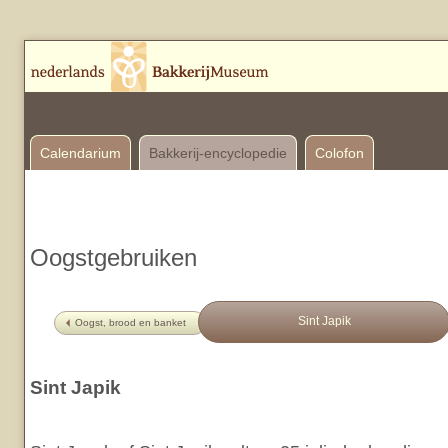
Calendarium
Bakkerij-encyclopedie
Colofon
Oogstgebruiken
Sint Japik
Oogst, brood en banket
Sint Japik