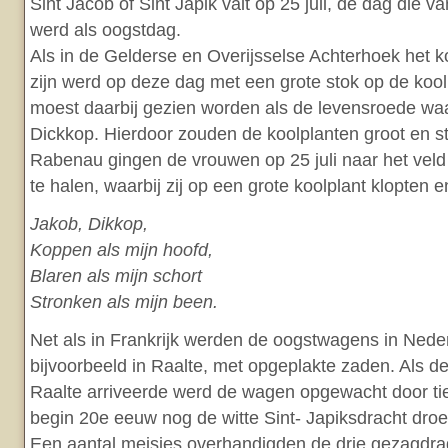
Sint Jacob of Sint Japik valt op 25 juli, de dag die 
werd als oogstdag.
Als in de Gelderse en Overijsselse Achterhoek het 
zijn werd op deze dag met een grote stok op de koo
moest daarbij gezien worden als de levensroede waar
Dickkop. Hierdoor zouden de koolplanten groot en s
Rabenau gingen de vrouwen op 25 juli naar het veld
te halen, waarbij zij op een grote koolplant klopten e
Jakob, Dikkop,
Koppen als mijn hoofd,
Blaren als mijn schort
Stronken als mijn been.
Net als in Frankrijk werden de oogstwagens in Neder
bijvoorbeeld in Raalte, met opgeplakte zaden. Als de 
Raalte arriveerde werd de wagen opgewacht door tie
begin 20e eeuw nog de witte Sint- Japiksdracht dro
Een aantal meisjes overhandigden de drie gezagdrag