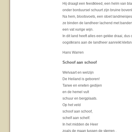
Hij draagt een feestkleed, een helm van blau
onder borduursel schuurt zijn bruine bovenl
Na hem, blootsvoets, een stoet landmeisjes
ze binden de landheer lachend met banden ge
een vat vurige wijn.
In dit land heeft alles een gekke draai, dus 
oogstkrans aan de landheer aanreikt kletsna
Hans Warren
Schoof aan schoof
Welvaart en welzijn
De Heiland is geboren!
Tarwe en erwten gedijen
en de hemel vult
schuur en bergplaats.
Op het veld
schoof aan schoof,
schelf aan schelf.
In het midden de Heer
zoals de maan tussen de sterren .