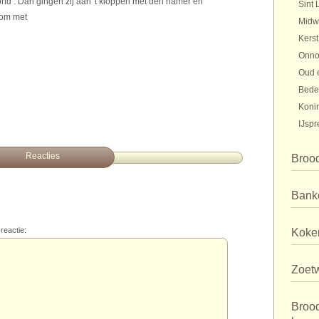
stond . Dan gingen zij aan 't kloppen met den hamer en
Sint 
 om met
Midw
Kerst
Onno
Oud 
Bede
Koni
IJspr
Reacties
Broo
Bank
reactie:
Koker
Zoet
Broo