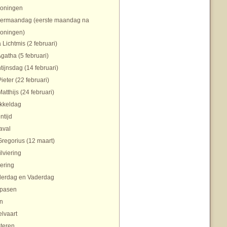
koningen
ermaandag (eerste maandag na
koningen)
 Lichtmis (2 februari)
Agatha (5 februari)
tijnsdag (14 februari)
Pieter (22 februari)
Matthijs (24 februari)
ikkeldag
ntijd
aval
Gregorius (12 maart)
ilviering
ering
erdag en Vaderdag
pasen
n
lvaart
teren