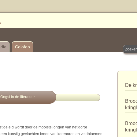
edie
Colofon
De kr
Oogst in de literatuur
Brood
kring
Brood
et geleid wordt door de mooiste jongen van het dorp!
kring
t hij een kunstig gevlochten kroon van korenaren en veldbloemen.