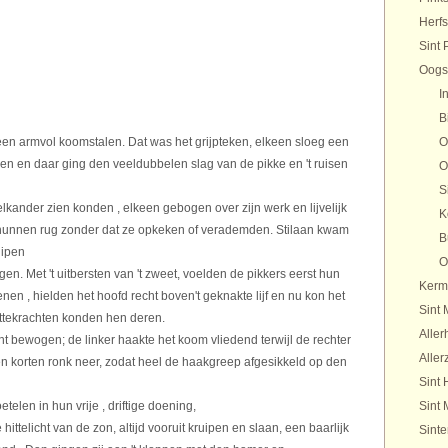
Herfs
Sint 
Oogs
I
B
e een armvol koomstalen. Dat was het grijpteken, elkeen sloeg een
O
den en daar ging den veeldubbelen slag van de pikke en 't ruisen
O
S
elkander zien konden , elkeen gebogen over zijn werk en lijvelijk
K
r hunnen rug zonder dat ze opkeken of verademden. Stilaan kwam
B
uipen
O
gen. Met 't uitbersten van 't zweet, voelden de pikkers eerst hun
Kerm
en , hielden het hoofd recht boven't geknakte lijf en nu kon het
Sint 
ittekrachten konden hen deren.
Aller
ht bewogen; de linker haakte het koom vliedend terwijl de rechter
Aller
en korten ronk neer, zodat heel de haakgreep afgesikkeld op den
Sint 
etelen in hun vrije , driftige doening,
Sint 
ittelicht van de zon, altijd vooruit kruipen en slaan, een baarlijk
Sinte