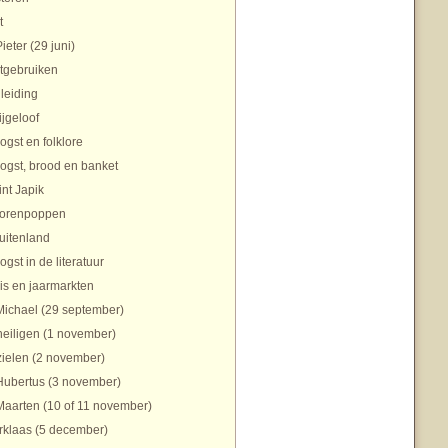
t
Pieter (29 juni)
tgebruiken
nleiding
ijgeloof
ogst en folklore
ogst, brood en banket
int Japik
orenpoppen
uitenland
ogst in de literatuur
is en jaarmarkten
Michael (29 september)
heiligen (1 november)
zielen (2 november)
Hubertus (3 november)
Maarten (10 of 11 november)
rklaas (5 december)