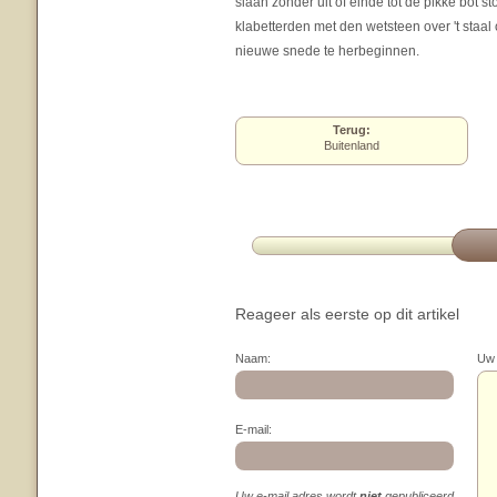
slaan zonder uit of einde tot de pikke bot 
klabetterden met den wetsteen over 't staal
nieuwe snede te herbeginnen.
Terug:
Buitenland
Reageer als eerste op dit artikel
Naam:
Uw 
E-mail:
Uw e-mail adres wordt
niet
gepubliceerd