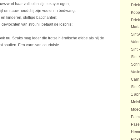
wzwart haar valt tot in zijn tokayer ogen,
Drie
ijf en nauw houdt hij zijn voeten in bedwang.
Kopp
 en kinderen, stoffige bacchanten;
Drie
vlochten van stro, hij betaalt de losprijs:
Maria
Sint 
ook nu. Straks mag ieder die trotse hiëratische efebe als hij de
Valen
t spuiten. Een vorm van courtoisie.
Sint 
Sint 
Schr
Vaste
Carn
Sint 
1 apr
Meivi
Moed
Palm
Pase
Heme
Pinks