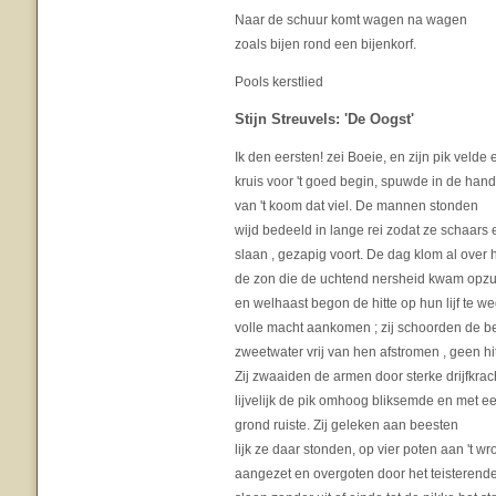
Naar de schuur komt wagen na wagen
zoals bijen rond een bijenkorf.
Pools kerstlied
Stijn Streuvels: 'De Oogst'
Ik den eersten! zei Boeie, en zijn pik veld
kruis voor 't goed begin, spuwde in de han
van 't koom dat viel. De mannen stonden
wijd bedeeld in lange rei zodat ze schaars 
slaan , gezapig voort. De dag klom al ove
de zon die de uchtend nersheid kwam opz
en welhaast begon de hitte op hun lijf te we
volle macht aankomen ; zij schoorden de ben
zweetwater vrij van hen afstromen , geen h
Zij zwaaiden de armen door sterke drijfkrac
lijvelijk de pik omhoog bliksemde en met e
grond ruiste. Zij geleken aan beesten
lijk ze daar stonden, op vier poten aan 't wro
aangezet en overgoten door het teisterende h