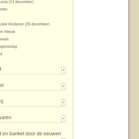
Lucia (13 december)
inter
zele Kinderen (28 december)
en Nieuw
vaart
nginnedag
et
d
+
et
+
ij
+
waren
+
d en banket door de eeuwen