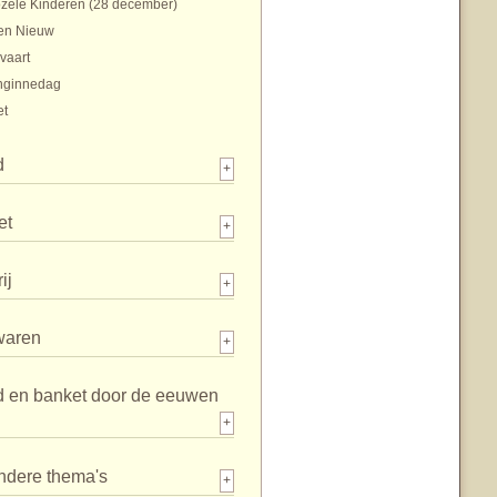
zele Kinderen (28 december)
en Nieuw
vaart
nginnedag
et
d
+
et
+
ij
+
waren
+
d en banket door de eeuwen
+
ndere thema's
+