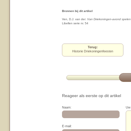
Bronnen bij dit artikel
Ven, D.J. van der:
Van Driekoningen-avond spelen
Libellen serie nr. 54
Terug:
Historie Driekoningenfeesten
Reageer als eerste op dit artikel
Naam:
Uw 
E-mail: