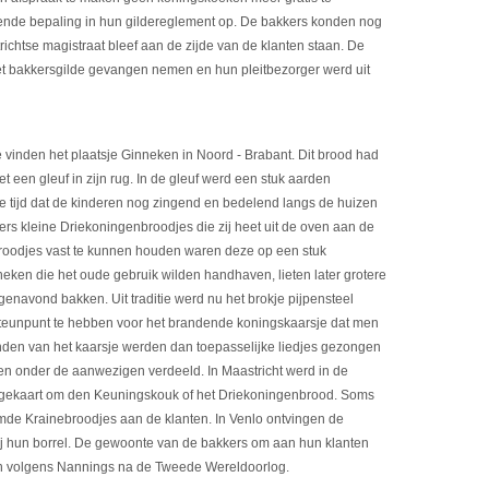
ffende bepaling in hun gildereglement op. De bakkers konden nog
ichtse magistraat bleef aan de zijde van de klanten staan. De
het bakkersgilde gevangen nemen en hun pleitbezorger werd uit
vinden het plaatsje Ginneken in Noord - Brabant. Dit brood had
een gleuf in zijn rug. In de gleuf werd een stuk aarden
 de tijd dat de kinderen nog zingend en bedelend langs de huizen
kers kleine Driekoningenbroodjes die zij heet uit de oven aan de
roodjes vast te kunnen houden waren deze op een stuk
eken die het oude gebruik wilden handhaven, lieten later grotere
enavond bakken. Uit traditie werd nu het brokje pijpensteel
steunpunt te hebben voor het brandende koningskaarsje dat men
anden van het kaarsje werden dan toepasselijke liedjes gezongen
n onder de aanwezigen verdeeld. In Maastricht werd in de
gekaart om den Keuningskouk of het Driekoningenbrood. Soms
mde Krainebroodjes aan de klanten. In Venlo ontvingen de
j hun borrel. De gewoonte van de bakkers om aan hun klanten
n volgens Nannings na de Tweede Wereldoorlog.