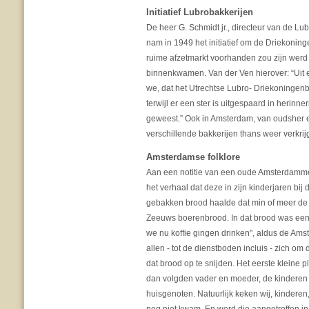
Initiatief Lubrobakkerijen
De heer G. Schmidt jr., directeur van de Lub
nam in 1949 het initiatief om de Driekoning
ruime afzetmarkt voorhanden zou zijn werd
binnenkwamen. Van der Ven hierover: “Uit e
we, dat het Utrechtse Lubro- Driekoningen
terwijl er een ster is uitgespaard in herinne
geweest.” Ook in Amsterdam, van oudsher e
verschillende bakkerijen thans weer verkrij
Amsterdamse folklore
Aan een notitie van een oude Amsterdamm
het verhaal dat deze in zijn kinderjaren bij 
gebakken brood haalde dat min of meer de
Zeeuws boerenbrood. In dat brood was een
we nu koffie gingen drinken", aldus de Am
allen - tot de dienstboden incluis - zich o
dat brood op te snijden. Het eerste kleine p
dan volgden vader en moeder, de kinderen
huisgenoten. Natuurlijk keken wij, kindere