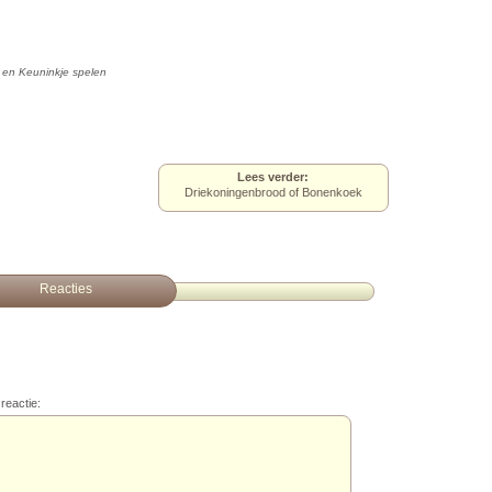
 en Keuninkje spelen
Lees verder:
Driekoningenbrood of Bonenkoek
Reacties
reactie: