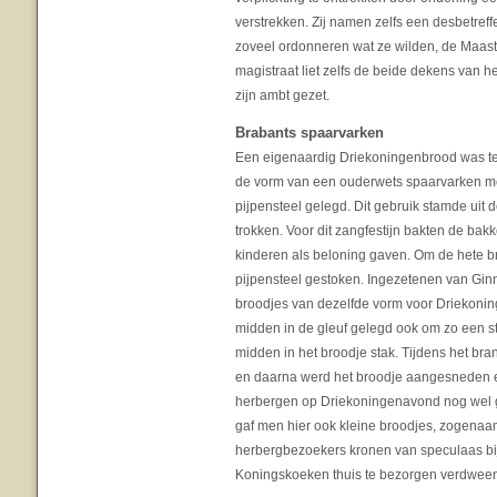
verstrekken. Zij namen zelfs een desbetre
zoveel ordonneren wat ze wilden, de Maastr
magistraat liet zelfs de beide dekens van 
zijn ambt gezet.
Brabants spaarvarken
Een eigenaardig Driekoningenbrood was te 
de vorm van een ouderwets spaarvarken met 
pijpensteel gelegd. Dit gebruik stamde uit
trokken. Voor dit zangfestijn bakten de bak
kinderen als beloning gaven. Om de hete b
pijpensteel gestoken. Ingezetenen van Ginn
broodjes van dezelfde vorm voor Driekoning
midden in de gleuf gelegd ook om zo een 
midden in het broodje stak. Tijdens het br
en daarna werd het broodje aangesneden e
herbergen op Driekoningenavond nog wel 
gaf men hier ook kleine broodjes, zogenaa
herbergbezoekers kronen van speculaas bi
Koningskoeken thuis te bezorgen verdwee