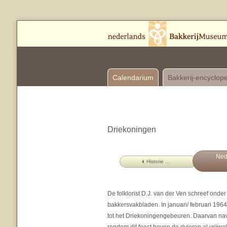
Calendarium
Bakkerij-encyclop
Driekoningen
Ned
Historie ...
De folklorist D.J. van der Ven schreef onde
bakkersvakbladen. In januari/ februari 1964
tot het Driekoningengebeuren. Daarvan nav