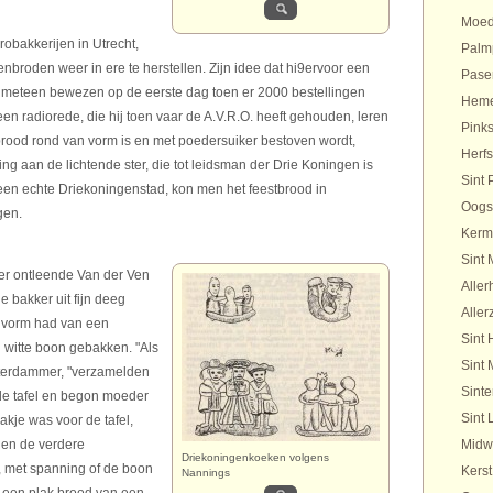
Moed
robakkerijen in Utrecht,
Palm
enbroden weer in ere te herstellen. Zijn idee dat hi9ervoor een
Pase
 meteen bewezen op de eerste dag toen er 2000 bestellingen
Heme
en radiorede, die hij toen vaar de A.V.R.O. heeft gehouden, leren
Pinks
brood rond van vorm is en met poedersuiker bestoven wordt,
Herfs
ring aan de lichtende ster, die tot leidsman der Drie Koningen is
Sint 
en echte Driekoningenstad, kon men het feestbrood in
Oogs
gen.
Kerm
Sint 
er ontleende Van der Ven
Aller
de bakker uit fijn deeg
Aller
 vorm had van een
Sint 
 witte boon gebakken. "Als
Sint 
sterdammer, "verzamelden
Sinte
m de tafel en begon moeder
Sint 
lakje was voor de tafel,
 en de verdere
Midw
Driekoningenkoeken volgens
n, met spanning of de boon
Kerst
Nannings