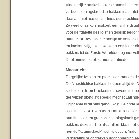
Vindingrijke banketbakkers namen het geval
verbood koningsbrood te bakken maar niet o
daarvan met houten taartmes een prachtige 
Zo werd onze koningskoek een vrijheidsgale
voor de "galette des rois" en tegelijk beg
duurde tot 1858, toen eindelijk de verlos
en koeken vrijgesteld was aan een ieder d
bakkers tot de Eerste Wereldoorlog met vol
Driekoningenkoek kunnen aanbieden.
Maastricht
Dergelijke twisten en processen rondom de 
De Maastrichtse bakkers hebben altijd de 
stichtte en dit op Driekoningenavond in g
der wijzen stond afgebeeld met het Latijnse
Epiphanie is dit huis gebouwd)’. De grote l
stichting: 1714. Evenals in Frankrijk beston
aan hun klanten gratis een koningskoek gave
bakkers deze traditie afschaffen. Maar he
hen de "keunigskook" toch te geven. Anderh
verplichting te onttrekken door onderling 