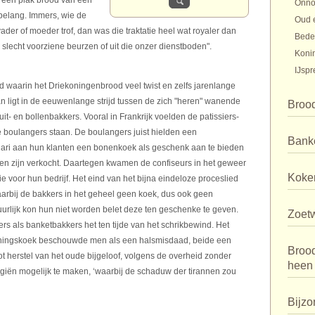
n een plak brood van een
Onno
belang. Immers, wie de
Oud 
vader of moeder trof, dan was die traktatie heel wat royaler dan
Bede
lecht voorziene beurzen of uit die onzer dienstboden".
Koni
IJspr
nd waarin het Driekoningenbrood veel twist en zelfs jarenlange
 ligt in de eeuwenlange strijd tussen de zich "heren" wanende
Broo
- en bollenbakkers. Vooral in Frankrijk voelden de patissiers-
 boulangers staan. De boulangers juist hielden een
Bank
ri aan hun klanten een bonenkoek als geschenk aan te bieden
len zijn verkocht. Daartegen kwamen de confiseurs in het geweer
Koker
e voor hun bedrijf. Het eind van het bijna eindeloze proceslied
arbij de bakkers in het geheel geen koek, dus ook geen
rlijk kon hun niet worden belet deze ten geschenke te geven.
Zoet
rs als banketbakkers het ten tijde van het schrikbewind. Het
koningskoek beschouwde men als een halsmisdaad, beide een
Broo
t herstel van het oude bijgeloof, volgens de overheid zonder
heen
giën mogelijk te maken, ‘waarbij de schaduw der tirannen zou
Bijzo