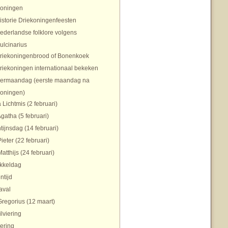
koningen
istorie Driekoningenfeesten
ederlandse folklore volgens
ulcinarius
riekoningenbrood of Bonenkoek
riekoningen internationaal bekeken
ermaandag (eerste maandag na
koningen)
 Lichtmis (2 februari)
Agatha (5 februari)
tijnsdag (14 februari)
Pieter (22 februari)
Matthijs (24 februari)
ikkeldag
ntijd
aval
Gregorius (12 maart)
ilviering
ering