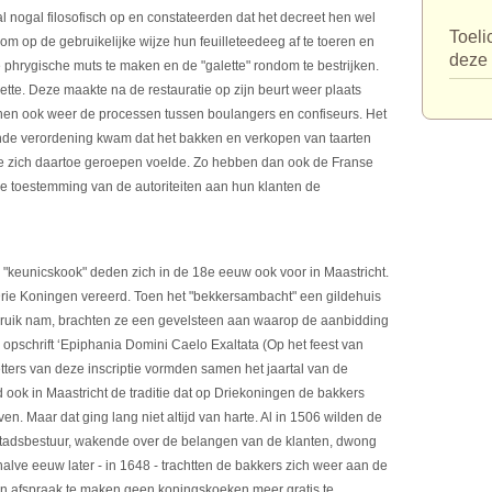
 nogal filosofisch op en constateerden dat het decreet hen wel
Toeli
m op de gebruikelijke wijze hun feuilleteedeeg af te toeren en
deze 
phrygische muts te maken en de "galette" rondom te bestrijken.
tte. Deze maakte na de restauratie op zijn beurt weer plaats
onnen ook weer de processen tussen boulangers en confiseurs. Het
sende verordening kwam dat het bakken en verkopen van taarten
ie zich daartoe geroepen voelde. Zo hebben dan ook de Franse
le toestemming van de autoriteiten aan hun klanten de
"keunicskook" deden zich in de 18e eeuw ook voor in Maastricht.
Drie Koningen vereerd. Toen het "bekkersambacht" een gildehuis
ebruik nam, brachten ze een gevelsteen aan waarop de aanbidding
 opschrift ‘Epiphania Domini Caelo Exaltata (Op het feest van
etters van deze inscriptie vormden samen het jaartal van de
d ook in Maastricht de traditie dat op Driekoningen de bakkers
n. Maar dat ging lang niet altijd van harte. Al in 1506 wilden de
t stadsbestuur, wakende over de belangen van de klanten, dwong
alve eeuw later - in 1648 - trachtten de bakkers zich weer aan de
een afspraak te maken geen koningskoeken meer gratis te