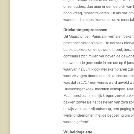
nog niet kwam. En werd die aangetroffen i
onzer ouders, dan ging er een gejuich van 
boon kreeg, moest trakteren. En als dat lot 
wanneer die moest komen uit onze meestal s
Driekoningenprocessen
Uit Maastricht en Parijs zijn verhalen beke
processen veroorzaakte. De oorzaak hiervan
banketbakkers en de gewone brood, beschuit
confiseurs zich mijlen ver boven de gewone
eeuwenoude gewoonte in ere om op 6 janua
waarvan natuurlijk ook wel exemplaren zul
want ze zagen daarin oneerlijke concurrenti
was dat in 1717 een vonnis werd geveld wa
Driekoningenkoek, mochten verkopen. Natuu
Maar eerst echt moeilijk kregen zowel bakke
bakken zowel als het bestellen van zo’n 
bewijs van staatsvijandschap, een poging to
twijfel ondernomen met de bedoeling om or
worden geëerd’.
Vrijheidsgalette