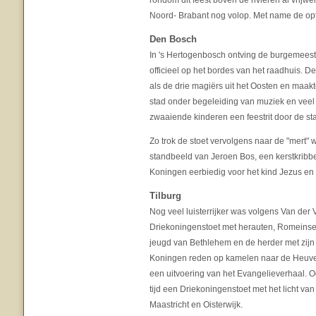
rondom dit feest boven de rivieren al vrijw
Noord- Brabant nog volop. Met name de op
Den Bosch
In 's Hertogenbosch ontving de burgemees
officieel op het bordes van het raadhuis. 
als de drie magiërs uit het Oosten en maakt
stad onder begeleiding van muziek en vee
zwaaiende kinderen een feestrit door de st
Zo trok de stoet vervolgens naar de "mert" 
standbeeld van Jeroen Bos, een kerstkribbe
Koningen eerbiedig voor het kind Jezus e
Tilburg
Nog veel luisterrijker was volgens Van der 
Driekoningenstoet met herauten, Romeinse
jeugd van Bethlehem en de herder met zij
Koningen reden op kamelen naar de Heuv
een uitvoering van het Evangelieverhaal. 
tijd een Driekoningenstoet met het licht va
Maastricht en Oisterwijk.