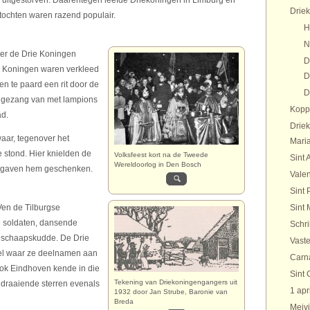
el uitgestorven. Daarentegen leefde Driekoningen in Limburg en
Drie
tochten waren razend populair.
H
N
ter de Drie Koningen
D
De Koningen waren verkleed
D
en te paard een rit door de
D
l gezang van met lampions
Kopp
ad.
Drie
waar, tegenover het
Maria
 stond. Hier knielden de
Volksfeest kort na de Tweede
Sint 
Wereldoorlog in Den Bosch
n gaven hem geschenken.
Valen
Sint 
Ven de Tilburgse
Sint 
 soldaten, dansende
Schr
n schaapskudde. De Drie
Vaste
el waar ze deelnamen aan
Carn
Ook Eindhoven kende in die
Sint 
Tekening van Driekoningengangers uit
n draaiende sterren evenals
1 apr
1932 door Jan Strube, Baronie van
Breda
Meivi