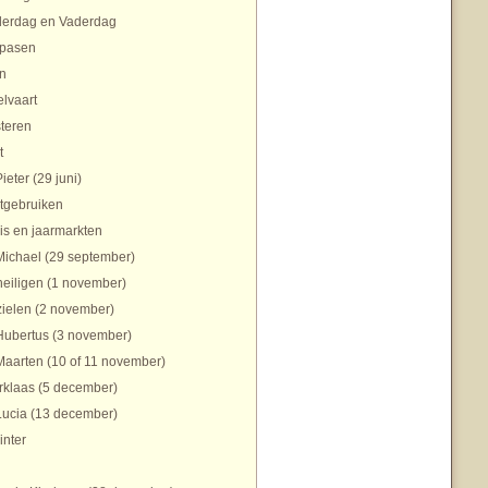
erdag en Vaderdag
pasen
n
lvaart
teren
t
Pieter (29 juni)
tgebruiken
is en jaarmarkten
Michael (29 september)
heiligen (1 november)
zielen (2 november)
Hubertus (3 november)
Maarten (10 of 11 november)
rklaas (5 december)
Lucia (13 december)
inter