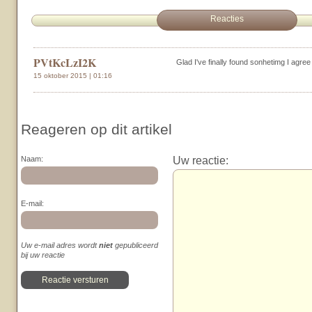
Reacties
PVtKcLzI2K
Glad I've finally found sonhetimg I agree 
15 oktober 2015 | 01:16
Reageren op dit artikel
Uw reactie:
Naam:
E-mail:
Uw e-mail adres wordt
niet
gepubliceerd
bij uw reactie