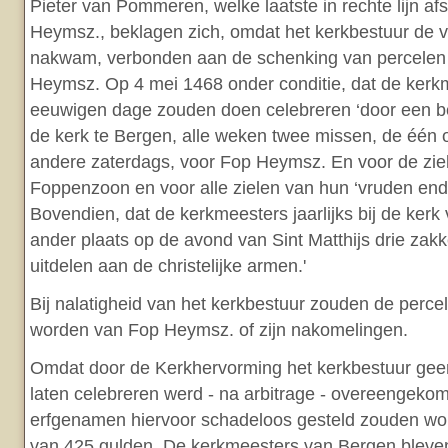
Pieter van Pommeren, welke laatste in rechte lijn a
Heymsz., beklagen zich, omdat het kerkbestuur de ve
nakwam, verbonden aan de schenking van percelen
Heymsz. Op 4 mei 1468 onder conditie, dat de kerk
eeuwigen dage zouden doen celebreren ‘door een be
de kerk te Bergen, alle weken twee missen, de één
andere zaterdags, voor Fop Heymsz. En voor de zie
Foppenzoon en voor alle zielen van hun ‘vruden en
Bovendien, dat de kerkmeesters jaarlijks bij de ker
ander plaats op de avond van Sint Matthijs drie za
uitdelen aan de christelijke armen.'
Bij nalatigheid van het kerkbestuur zouden de perc
worden van Fop Heymsz. of zijn nakomelingen.
Omdat door de Kerkhervorming het kerkbestuur ge
laten celebreren werd - na arbitrage - overeengeko
erfgenamen hiervoor schadeloos gesteld zouden wo
van 425 gulden. De kerkmeesters van Bergen bleven