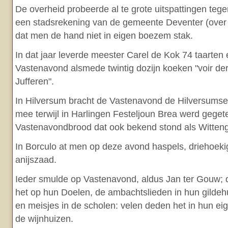
De overheid probeerde al te grote uitspattingen tege
een stadsrekening van de gemeente Deventer (over he
dat men de hand niet in eigen boezem stak.
In dat jaar leverde meester Carel de Kok 74 taarten
Vastenavond alsmede twintig dozijn koeken "voir de
Jufferen".
In Hilversum bracht de Vastenavond de Hilversumse 
mee terwijl in Harlingen Festeljoun Brea werd geget
Vastenavondbrood dat ook bekend stond als Witteng
In Borculo at men op deze avond haspels, driehoeki
anijszaad.
Ieder smulde op Vastenavond, aldus Jan ter Gouw; 
het op hun Doelen, de ambachtslieden in hun gildeh
en meisjes in de scholen: velen deden het in hun ei
de wijnhuizen.