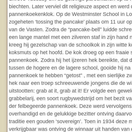
biechten. Later verviel dit religieuze aspect en werd
pannenkoekenklok. Op de Westminster School in L
zogeheten ‘tossing the pancake’ plaats om 11 uur o
van de Vasten. Zodra de “pancake-bell” luidde schre
een lange mantel met een zilveren staf in zijn hand
kreeg hij gezelschap van de schoolkok in zijn witte
koksmuts op het hoofd. De kok droeg op een fraaie 
pannenkoek. Zodra hij het ijzeren hek bereikte, dat
tussen de hogere en de lagere school, gooide hij na
pannenkoek te hebben “getost” , met een sierlijke z
hek naar een troep schreeuwende jongens die de wil
uitstootten: grab at it, grab at it! Er volgde een gewe
grabbelarij, een soort rugbywedstrijd om het bezit va
der felbegeerde pannenkoek. Deze werd vervolgens 
overhandigd en de gelukkige bezitter ontving daarv
traditie een gouden ‘sovereign’. Toen in 1934 deze 
verkrijgbaar was ontving de winnaar uit handen van