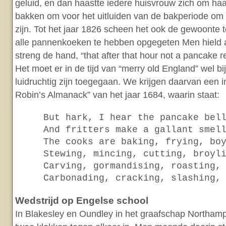
geluid, en dan haastte iedere huisvrouw zich om h
bakken om voor het uitluiden van de bakperiode om 
zijn. Tot het jaar 1826 scheen het ook de gewoonte t
alle pannenkoeken te hebben opgegeten Men hield a
streng de hand, “that after that hour not a pancake 
Het moet er in de tijd van “merry old England” wel bij
luidruchtig zijn toegegaan. We krijgen daarvan een i
Robin’s Almanack” van het jaar 1684, waarin staat:
But hark, I hear the pancake bel
And fritters make a gallant smel
The cooks are baking, frying, bo
Stewing, mincing, cutting, broyl
Carving, gormandising, roasting,
Carbonading, cracking, slashing,
Wedstrijd op Engelse school
In Blakesley en Oundley in het graafschap Northamp