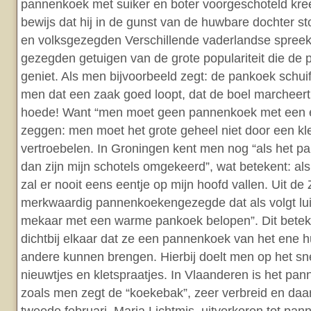
pannenkoek met suiker en boter voorgeschoteld kre
bewijs dat hij in de gunst van de huwbare dochter 
en volksgezegden Verschillende vaderlandse spree
gezegden getuigen van de grote populariteit die de 
geniet. Als men bijvoorbeeld zegt: de pankoek schuift
men dat een zaak goed loopt, dat de boel marcheer
hoede! Want “men moet geen pannenkoek met een ei
zeggen: men moet het grote geheel niet door een kl
vertroebelen. In Groningen kent men nog “als het p
dan zijn mijn schotels omgekeerd”, wat betekent: al
zal er nooit eens eentje op mijn hoofd vallen. Uit d
merkwaardig pannenkoekengezegde dat als volgt lui
mekaar met een warme pankoek belopen”. Dit betek
dichtbij elkaar dat ze een pannenkoek van het ene h
andere kunnen brengen. Hierbij doelt men op het s
nieuwtjes en kletspraatjes. In Vlaanderen is het pa
zoals men zegt de “koekebak”, zeer verbreid en daa