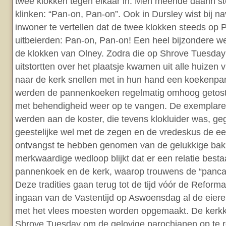
twee klokken tegen elkaar in. Men meende daarin s
klinken: “Pan-on, Pan-on”. Ook in Dursley wist bij n
inwoner te vertellen dat de twee klokken steeds op 
uitbeierden: Pan-on, Pan-on! Een heel bijzondere 
de klokken van Olney. Zodra die op Shrove Tuesday
uitstortten over het plaatsje kwamen uit alle huizen
naar de kerk snellen met in hun hand een koekenpa
werden de pannenkoeken regelmatig omhoog getost
met behendigheid weer op te vangen. De exemplaren
werden aan de koster, die tevens klokluider was, ge
geestelijke wel met de zegen en de vredeskus de e
ontvangst te hebben genomen van de gelukkige baks
merkwaardige wedloop blijkt dat er een relatie besta
pannenkoek en de kerk, waarop trouwens de “pancake
Deze tradities gaan terug tot de tijd vóór de Reforma
ingaan van de Vastentijd op Aswoensdag al de eiere
met het vlees moesten worden opgemaakt. De kerkk
Shrove Tuesday om de gelovige parochianen op te 