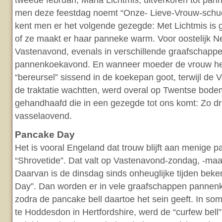
tweede februari, Maria Lichtmis, uitverkoren tot pan
men deze feestdag noemt “Onze- Lieve-Vrouw-schu
kent men er het volgende gezegde: Met Lichtmis is
of ze maakt er haar panneke warm. Voor oostelijk Ne
Vastenavond, evenals in verschillende graafschapp
pannenkoekavond. En wanneer moeder de vrouw h
“bereursel” sissend in de koekepan goot, terwijl de
de traktatie wachtten, werd overal op Twentse bodem
gehandhaafd die in een gezegde tot ons komt: Zo d
vasselaovend.
Pancake Day
Het is vooral Engeland dat trouw blijft aan menige p
“Shrovetide”. Dat valt op Vastenavond-zondag, -ma
Daarvan is de dinsdag sinds onheuglijke tijden bek
Day”. Dan worden er in vele graafschappen panne
zodra de pancake bell daartoe het sein geeft. In so
te Hoddesdon in Hertfordshire, werd de “curfew bell