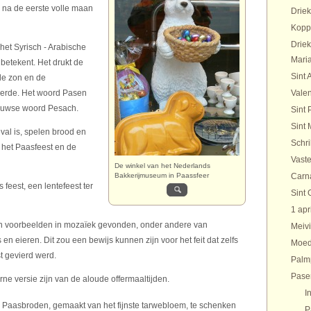
 na de eerste volle maan
Drie
Kopp
Drie
het Syrisch - Arabische
Maria
betekent. Het drukt de
Sint 
 de zon en de
eerde. Het woord Pasen
Valen
eeuwse woord Pesach.
Sint 
Sint 
val is, spelen brood en
Schr
n het Paasfeest en de
Vaste
De winkel van het Nederlands
Bakkerijmuseum in Paassfeer
Carn
feest, een lentefeest ter
Sint 
1 apr
jn voorbeelden in mozaïek gevonden, onder andere van
Meivi
n eieren. Dit zou een bewijs kunnen zijn voor het feit dat zelfs
Moed
 gevierd werd.
Palm
Pase
e versie zijn van de aloude offermaaltijden.
I
aasbroden, gemaakt van het fijnste tarwebloem, te schenken
P