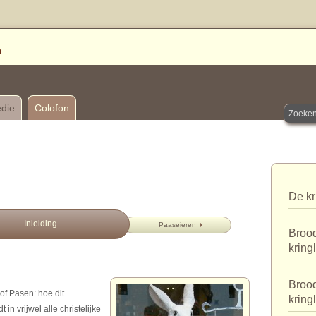
edie
Colofon
De kr
Inleiding
Paaseieren
Brood
kring
Brood
of Pasen: hoe dit
kring
in vrijwel alle christelijke