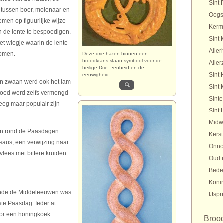
Sint 
 tussen boer, molenaar en
Oogs
men op figuurlijke wijze
Kerm
 de lente te bespoedigen.
Sint 
het wiegje waarin de lente
Aller
komen.
Deze drie hazen binnen een
broodkrans staan symbool voor de
Aller
heilige Drie- eenheid en de
Sint 
eeuwigheid
en zwaan werd ook het lam
Sint 
bloed werd zelfs vermengd
Sinte
eg maar populair zijn
Sint 
Midw
men rond de Paasdagen
Kerst
saus, een verwijzing naar
Onno
 vlees met bittere kruiden
Oud 
Bede
Koni
rende de Middeleeuwen was
IJspr
ste Paasdag. Ieder at
oor een honingkoek.
Broo