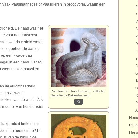
en vaak Paasmannetjes of Paasdieren in broodvorm, waarin een
P
K
M
 oudheid. De haas was het
B
de voor het Paasfeest.
P
nde waarin verteld wordt
D
 die toebehoorde aan de
E
ar op een kwade dag
B
vogel in een haas. Dat zou
F
r weer nesten bouwt en
G
It
an de vruchtbaarheid,
O
Paashaas in chocoladevorm, collectie
el en zij werd
R
Nederlands Bakkerijmuseum
trekken van de winter. Als
R
 moeder van het (paas)ei.
A
Heme
it bakproduct herkent met
Pinks
begin en geen einde? Dit
Herfs
clus van de natuur, de