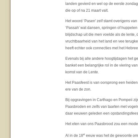
landen gevierd en wel op de eerste zondag
die op of na 21 maart valt.
Het woord ‘Pasen' zelf stamt overigens van 
‘Passah' wat dansen, springen of huppelen 
blijdschap uit die men voelde als de lente,
vruchtbaarheid van het land en vee terugk
heeft echter ook connecties met het Hebr
Evenals bij alle andere hoogtijdagen het ge
banket een belangrijke rol in de viering va
komst van de Lente.
Het Paasfeest is van oorsprong een heidens 
ere van de zon.
Bij opgravingen in Carthago en Pompeii zi
Paasbroden en zelfs van taarten met vogels e
daar eeuwen geleden een opstandingsfeest
Het eten van ons Paasbrood zou een modern
e
Al in de 18
eeuw was het de gewoonte om P