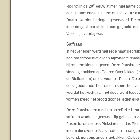
e
Nog tot in de 20
eeuw at men met name op 
een saladeschotel met Pasen met zoute koe
Daarbij werden haringen geserveerd. De ee
door de gastheer uit het raam gegooid; ee
Vastentijd voorbij was.
Saffraan
In het verleden werd met regelmaat gebrui
het Paasbrood niet alleen bijzondere smaa
bijzondere kleur te geven. Deze Paasbro
steeds gebakken op Goeree Overflakkee (
en Stellendam) en op Voorne - Putten. De b
eerst gedurende 12 uren een soort thee va
voordat het vocht aan het deeg werd toegev
vormen kreeg het brood door ze tegen elka
Deze Paasbroden met hun specifieke kleur
saffraan worden tegenwoordig gebakken v
Pasen tot omstreeks Pinksteren, aldus Plo
informatie over de Paasbroden uit haar ge
bekend, nergens anders gebakken. Op beste