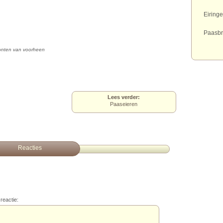
Eiring
Paasbr
nten van voorheen
Lees verder:
Paaseieren
Reacties
reactie: