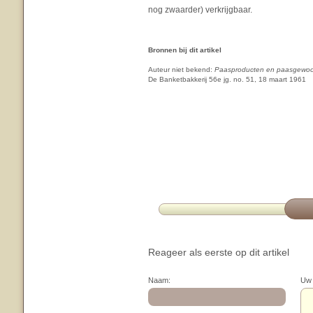
nog zwaarder) verkrijgbaar.
Bronnen bij dit artikel
Auteur niet bekend:
Paasproducten en paasgewoo
De Banketbakkerij 56e jg. no. 51, 18 maart 1961
Reageer als eerste op dit artikel
Naam:
Uw 