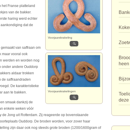
het Franse platteland
Bank
kjes van de bakker.
rste haring werd echter
n aankondiging dat de
Koker
Voorjaarskrakeling
Zoet
k gemaakt van saffraan om
k maar vooral ook
Broo
den werden en worden nog
heen
in onder andere Ouddorp
akkers aldaar trokken
Bijzo
n de saffraandraden
oegd. De karakteristieke
Voorjaarskrakelingen
ar aan te bakken.
Toeli
deze 
 en smaak dankzij de
an enkele weken vóór
ny de Jong uit Rotterdam. Zij reageerde op bovenstaande
boorteplaats Ouddorp. De broden worden, voor zover haar
lling zijn daar ook nog steeds grote broden (1200/1600gram of