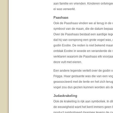
aan familie en vrienden. Kinderen ontving
ei was verwerkt.
Paashaas
Ook de Paashaas vinden we al terug in de
symbool van de maan, die de datum bepaal
Over de Paashaas bestaat een aardige lege
dat hij van oorsprong een grote vogel was,
godin Eostre. De reden is niet bekend ma
ontstak Eostre in woede en veranderde de 
verklaren waarom de Paashaas elk voorjaa
deze vult met eieren.
Een andere legende vertelt over de godin v
Frigga. Haar gedaante was die van een vog
geassocieerd met de lente en het zich terug
vogel zou dus gezien kunnen worden als de
Judaskrakeling
Ook de krakeling is rijk aan symboliek. In d
de eeuwigheid want het kent immers geen 
product symboliseert daarmee tevens de cy