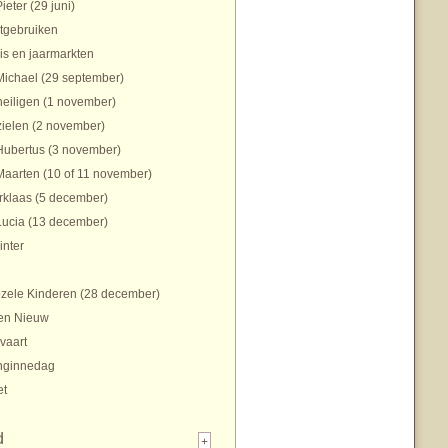
Pieter (29 juni)
tgebruiken
is en jaarmarkten
Michael (29 september)
heiligen (1 november)
zielen (2 november)
Hubertus (3 november)
Maarten (10 of 11 november)
rklaas (5 december)
Lucia (13 december)
inter
zele Kinderen (28 december)
en Nieuw
vaart
nginnedag
et
d
+