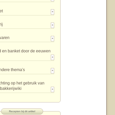
et
+
ij
+
waren
+
d en banket door de eeuwen
+
ndere thema's
+
chting op het gebruik van
bakkerijwiki
+
Recepten bij dit artikel