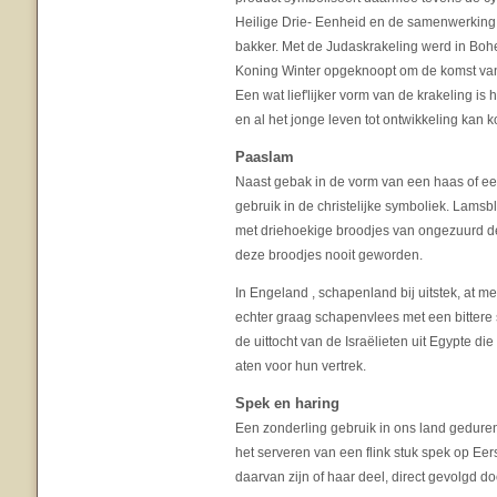
Heilige Drie- Eenheid en de samenwerking
bakker. Met de Judaskrakeling werd in Bohe
Koning Winter opgeknoopt om de komst van
Een wat lief'lijker vorm van de krakeling is 
en al het jonge leven tot ontwikkeling kan 
Paaslam
Naast gebak in de vorm van een haas of e
gebruik in de christelijke symboliek. Lams
met driehoekige broodjes van ongezuurd de
deze broodjes nooit geworden.
In Engeland , schapenland bij uitstek, at 
echter graag schapenvlees met een bittere 
de uittocht van de Israëlieten uit Egypte die
aten voor hun vertrek.
Spek en haring
Een zonderling gebruik in ons land gedu
het serveren van een flink stuk spek op Eer
daarvan zijn of haar deel, direct gevolgd d