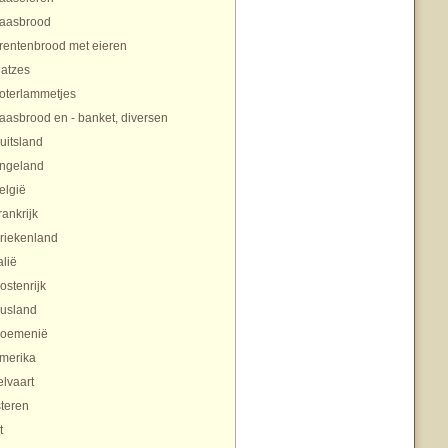
aasbrood
rentenbrood met eieren
atzes
oterlammetjes
aasbrood en - banket, diversen
uitsland
ngeland
elgië
rankrijk
riekenland
alië
ostenrijk
usland
oemenië
merika
lvaart
teren
t