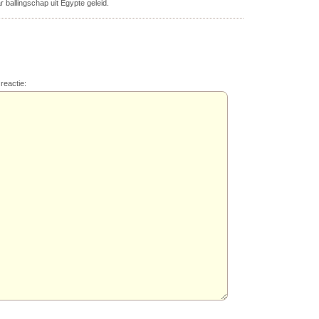
ar ballingschap uit Egypte geleid.
reactie: