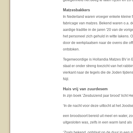
gelegenheid het deeg te laten rijzen en zo 
Matzesbakkers
In Nederland waren vroeger enkele kleine f
fabricage van matzes. Bekend waren o.a. 
aardige traditie in de jaren '20 van de vo
het personeel zich gehuld in witte lakens.
door de werkplaatsen naar de ovens die of
ontstoken.
Tegenwoordige is Hollandia Matzes BV in
staat er onder streng toezicht van het rabb
vierkant naar de tegels die de Joden tijden
Nijl.
Huis vrij van zuurdesem
In zijn boek ‘Zesduizend jaar brood' licht H
‘In de nacht voor deze uittocht at het Jood
een broodsoort bereid uit meel en water, z
uitgesloten was, zelfs in een warm land als
‘Zoals bekend, ontstaat op de duur in een 