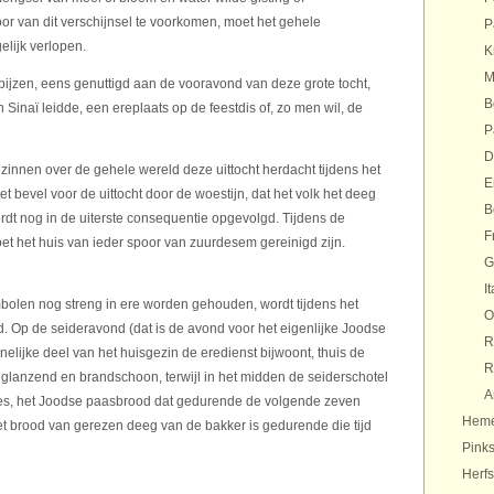
oor van dit verschijnsel te voorkomen, moet het gehele
P
lijk verlopen.
K
M
spijzen, eens genuttigd aan de vooravond van deze grote tocht,
B
 Sinaï leidde, een ereplaats op de feestdis of, zo men wil, de
P
D
zinnen over de gehele wereld deze uittocht herdacht tijdens het
E
 bevel voor de uittocht door de woestijn, dat het volk het deeg
B
t nog in de uiterste consequentie opgevolgd. Tijdens de
F
t het huis van ieder spoor van zuurdesem gereinigd zijn.
G
It
bolen nog streng in ere worden gehouden, wordt tijdens het
O
d. Op de seideravond (dat is de avond voor het eigenlijke Joodse
R
elijke deel van het huisgezin de eredienst bijwoont, thuis de
R
dis, glanzend en brandschoon, terwijl in het midden de seiderschotel
A
atses, het Joodse paasbrood dat gedurende de volgende zeven
Heme
 brood van gerezen deeg van de bakker is gedurende die tijd
Pinks
Herfs