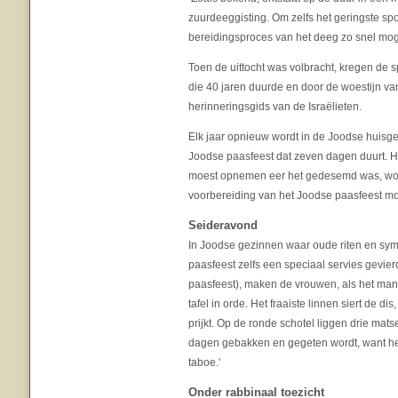
zuurdeeggisting. Om zelfs het geringste sp
bereidingsproces van het deeg zo snel moge
Toen de uittocht was volbracht, kregen de 
die 40 jaren duurde en door de woestijn van
herinneringsgids van de Israëlieten.
Elk jaar opnieuw wordt in de Joodse huisge
Joodse paasfeest dat zeven dagen duurt. Het
moest opnemen eer het gedesemd was, word
voorbereiding van het Joodse paasfeest moe
Seideravond
In Joodse gezinnen waar oude riten en sym
paasfeest zelfs een speciaal servies gevier
paasfeest), maken de vrouwen, als het mann
tafel in orde. Het fraaiste linnen siert de 
prijkt. Op de ronde schotel liggen drie m
dagen gebakken en gegeten wordt, want het
taboe.'
Onder rabbinaal toezicht