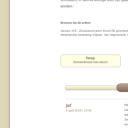
schouders, in slechts weinige uren zijn ga
worden.'
Bronnen bij dit artikel
Jacobs, H.E.:
Zesduizend jaren brood De geschiede
Nederlandse bewerking Vrijman, Jan Uitgeversmij. 
Terug:
Krentenbrood met eieren
juf
He
va
3 april 2015 | 13:52
wa
Jo
ov