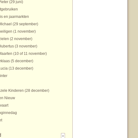
Pieter (29 juni)
tgebruiken
is en jaarmarkten
Michael (29 september)
heiligen (1 november)
zielen (2 november)
Hubertus (3 november)
Maarten (10 of 11 november)
rklaas (5 december)
Lucia (13 december)
inter
zele Kinderen (28 december)
en Nieuw
vaart
nginnedag
et
d
+