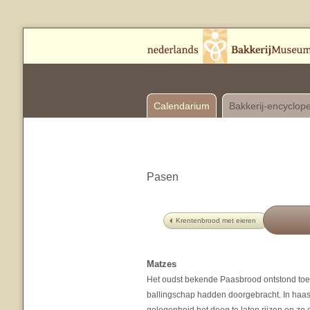
Calendarium
Bakkerij-encyclop
Pasen
Krentenbrood met eieren
Matzes
Het oudst bekende Paasbrood ontstond toen 
ballingschap hadden doorgebracht. In haas