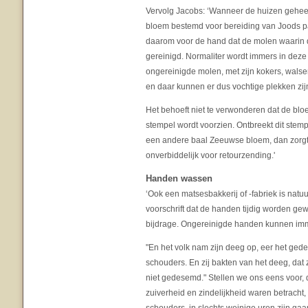
Vervolg Jacobs: ‘Wanneer de huizen geheel v
bloem bestemd voor bereiding van Joods pa
daarom voor de hand dat de molen waarin 
gereinigd. Normaliter wordt immers in dez
ongereinigde molen, met zijn kokers, walsen
en daar kunnen er dus vochtige plekken zij
Het behoeft niet te verwonderen dat de blo
stempel wordt voorzien. Ontbreekt dit stempel
een andere baal Zeeuwse bloem, dan zorgt 
onverbiddelijk voor retourzending.'
Handen wassen
‘Ook een matsesbakkerij of -fabriek is natuur
voorschrift dat de handen tijdig worden ge
bijdrage. Ongereinigde handen kunnen immer
"En het volk nam zijn deeg op, eer het g
schouders. En zij bakten van het deeg, dat
niet gedesemd." Stellen we ons eens voor, da
zuiverheid en zindelijkheid waren betracht