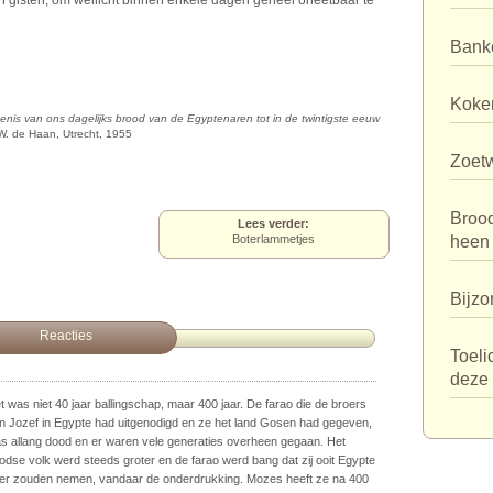
an gisten, om wellicht binnen enkele dagen geheel oneetbaar te
Bank
Koker
nis van ons dagelijks brood van de Egyptenaren tot in de twintigste eeuw
W. de Haan, Utrecht, 1955
Zoet
Broo
Lees verder:
Boterlammetjes
heen
Bijzo
Reacties
Toeli
deze 
t was niet 40 jaar ballingschap, maar 400 jaar. De farao die de broers
n Jozef in Egypte had uitgenodigd en ze het land Gosen had gegeven,
s allang dood en er waren vele generaties overheen gegaan. Het
odse volk werd steeds groter en de farao werd bang dat zij ooit Egypte
er zouden nemen, vandaar de onderdrukking. Mozes heeft ze na 400