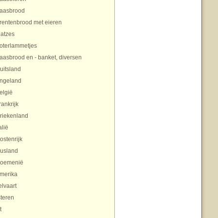
aasbrood
rentenbrood met eieren
atzes
oterlammetjes
aasbrood en - banket, diversen
uitsland
ngeland
elgië
rankrijk
riekenland
alië
ostenrijk
usland
oemenië
merika
lvaart
teren
t