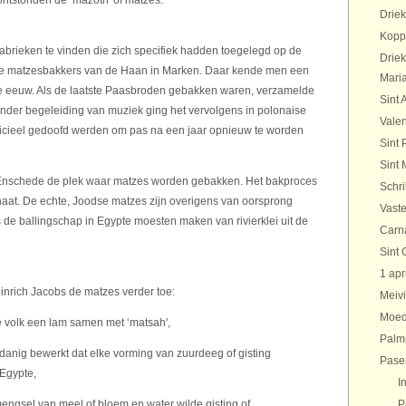
ontstonden de ‘mazoth' of matzes.
Drie
Kopp
abrieken te vinden die zich specifiek hadden toegelegd op de
Drie
de matzesbakkers van de Haan in Marken. Daar kende men een
Maria
rige eeuw. Als de laatste Paasbroden gebakken waren, verzamelde
Sint 
 Onder begeleiding van muziek ging het vervolgens in polonaise
Valen
ficieel gedoofd werden om pas na een jaar opnieuw te worden
Sint 
Sint 
 Enschede de plek waar matzes worden gebakken. Het bakproces
Schr
inaat. De echte, Joodse matzes zijn overigens van oorsprong
Vaste
s de ballingschap in Egypte moesten maken van rivierklei uit de
Carn
Sint 
1 apr
einrich Jacobs de matzes verder toe:
Meivi
Moed
se volk een lam samen met ‘matsah',
Palm
odanig bewerkt dat elke vorming van zuurdeeg of gisting
Pase
 Egypte,
I
mengsel van meel of bloem en water wilde gisting of
P