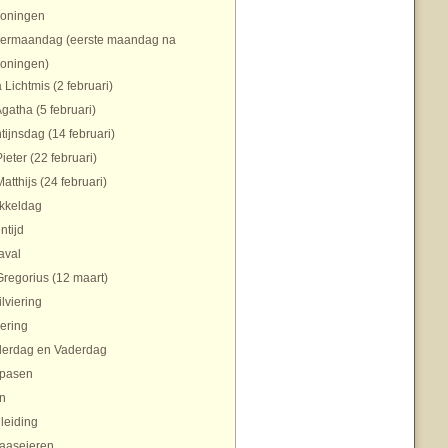
koningen
ermaandag (eerste maandag na
koningen)
 Lichtmis (2 februari)
Agatha (5 februari)
tijnsdag (14 februari)
Pieter (22 februari)
Matthijs (24 februari)
ikkeldag
ntijd
aval
Gregorius (12 maart)
ilviering
ering
erdag en Vaderdag
pasen
n
nleiding
aaseieren