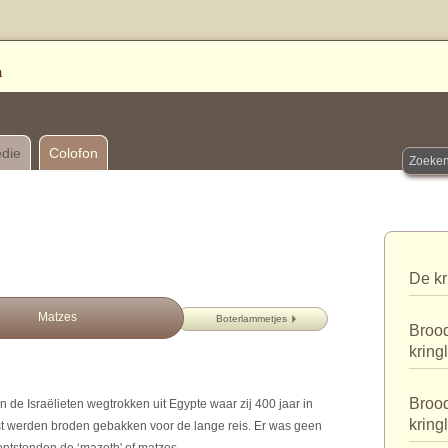
edie
Colofon
De kr
Matzes
Boterlammetjes
Brood
kring
Brood
de Israëlieten wegtrokken uit Egypte waar zij 400 jaar in
kring
t werden broden gebakken voor de lange reis. Er was geen