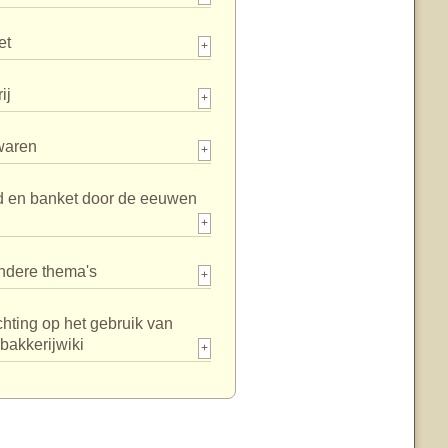
et
+
ij
+
waren
+
d en banket door de eeuwen
+
ndere thema's
+
chting op het gebruik van
bakkerijwiki
+