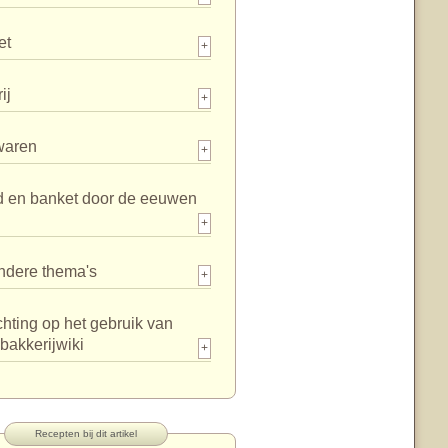
et
+
ij
+
waren
+
d en banket door de eeuwen
+
ndere thema's
+
chting op het gebruik van
bakkerijwiki
+
Recepten bij dit artikel