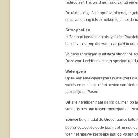
‘schrooisel'. Het werd gemaakt van Zeeuws
De uitdrukking ‘Janhagel' werd vroeger gebr
deze verklaring iets te maken had met de n
Stroopbollen
In Zeeland kende men als typische Paaslekk
ballen van stroop die waren verpakt in een 
Volgens sommigen is uit deze stroopbol lat
Deze worst echter niet meer speciaal rond
Wafelijzers
Op tal van Nieuwjaarsijzers (wafelijzers 
wafels en oublies) uit het oosten van Nederl
passietijd en Pasen.
Dit is te herleiden naar de tijd dat men op
vanouds bestond tussen Nieuwjaar en Pas
Eeuwenlang, nadat de Gregoriaanse kalend
boerengewest de oude jaarindeling nog geh
toen het nieuwe kerkelijke jaar op Pasen b