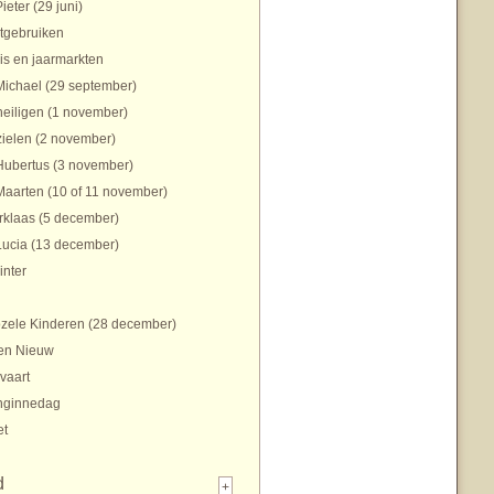
Pieter (29 juni)
tgebruiken
is en jaarmarkten
Michael (29 september)
heiligen (1 november)
zielen (2 november)
Hubertus (3 november)
Maarten (10 of 11 november)
rklaas (5 december)
Lucia (13 december)
inter
zele Kinderen (28 december)
en Nieuw
vaart
nginnedag
et
d
+