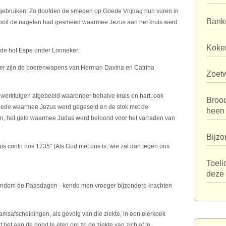
n gebruiken. Zo doofden de smeden op Goede Vrijdag hun vuren in
Bank
ooit de nagelen had gesmeed waarmee Jezus aan het kruis werd
Koker
 de hof Espe onder Lonneker.
ijzer zijn de boerenwapens van Herman Davina en Catrina
Zoet
werktuigen afgebeeld waaronder behalve kruis en hart, ook
Broo
 roede waarmee Jezus werd gegeseld en de stok met de
heen
gen, het geld waarmee Judas werd beloond voor het varraden van
Bijzo
quis contri nos 1735" (Als God met ons is, wie zal dan tegen ons
Toeli
deze 
 rondom de Paasdagen - kende men vroeger bijzondere krachten
safscheidingen, als gevolg van die ziekte, in een eierkoek
f het aan de hond te eten om zo de ziekte van zich af te