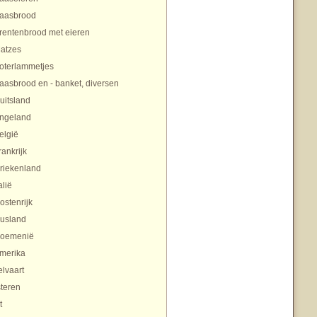
aasbrood
rentenbrood met eieren
atzes
oterlammetjes
aasbrood en - banket, diversen
uitsland
ngeland
elgië
rankrijk
riekenland
alië
ostenrijk
usland
oemenië
merika
lvaart
teren
t