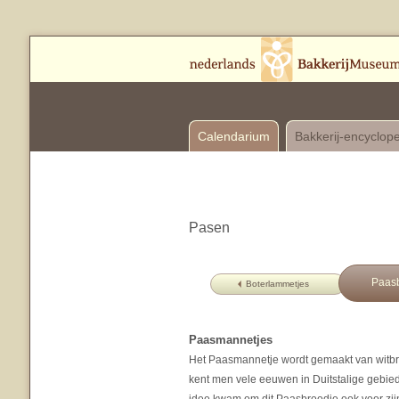
Calendarium
Bakkerij-encyclop
Pasen
Paasb
Boterlammetjes
Paasmannetjes
Het Paasmannetje wordt gemaakt van witbro
kent men vele eeuwen in Duitstalige gebie