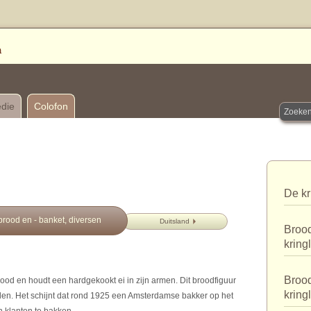
edie
Colofon
De kr
rood en - banket, diversen
Duitsland
Brood
kring
Brood
od en houdt een hardgekookt ei in zijn armen. Dit broodfiguur
kring
den. Het schijnt dat rond 1925 een Amsterdamse bakker op het