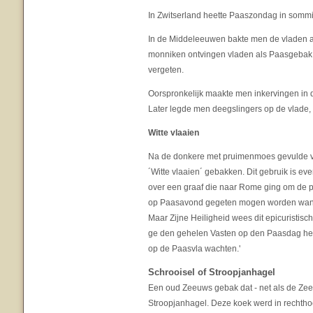
In Zwitserland heette Paaszondag in somm
In de Middeleeuwen bakte men de vladen al
monniken ontvingen vladen als Paasgebak i
vergeten.
Oorspronkelijk maakte men inkervingen in
Later legde men deegslingers op de vlade
Witte vlaaien
Na de donkere met pruimenmoes gevulde vla
´Witte vlaaien´ gebakken. Dit gebruik is e
over een graaf die naar Rome ging om de p
op Paasavond gegeten mogen worden want
Maar Zijne Heiligheid wees dit epicuristisc
ge den gehelen Vasten op den Paasdag he
op de Paasvla wachten.'
Schrooisel of Stroopjanhagel
Een oud Zeeuws gebak dat - net als de Ze
Stroopjanhagel. Deze koek werd in rechth