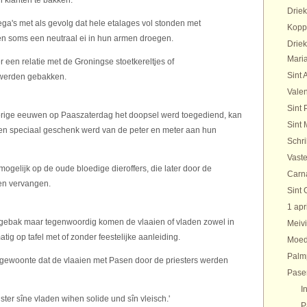
 klanten te bakken.
Drie
lega's met als gevolg dat hele etalages vol stonden met
Kopp
n soms een neutraal ei in hun armen droegen.
Drie
Maria
er een relatie met de Groningse stoetkereltjes of
Sint 
d werden gebakken.
Valen
Sint 
e vorige eeuwen op Paaszaterdag het doopsel werd toegediend, kan
Sint 
een speciaal geschenk werd van de peter en meter aan hun
Schr
Vaste
ogelijk op de oude bloedige dieroffers, die later door de
Carn
n vervangen.
Sint 
1 apr
asgebak maar tegenwoordig komen de vlaaien of vladen zowel in
Meivi
atig op tafel met of zonder feestelijke aanleiding.
Moed
Palm
gewoonte dat de vlaaien met Pasen door de priesters werden
Pase
I
ister sîne vladen wihen solide und sîn vleisch.'
P