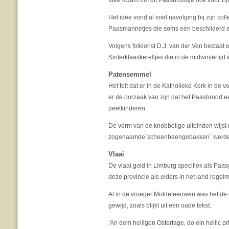
idee kwam om dit Paasbroodje ook voor zijn
Het idee vond al snel navolging bij zijn col
Paasmannetjes die soms een beschilderd e
Volgens folklorist D.J. van der Ven bestaat 
Sinterklaaskereltjes die in de midwintertij
Patensemmel
Het feit dat er in de Katholieke Kerk in d
er de oorzaak van zijn dat het Paasbrood 
peetkinderen.
De vorm van de knobbelige uiteinden wijst m
zogenaamde´scheenbeengebakken´ werde
Vlaai
De vlaai gold in Limburg specifiek als Pa
deze provincie als elders in het land regelm
Al in de vroeger Middeleeuwen was het de 
gewijd, zoals blijkt uit een oude tekst:
‘An dem heiligen Ostertage, do ein heilic pr