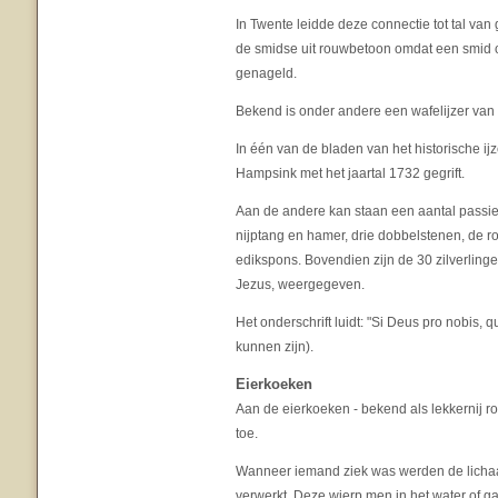
In Twente leidde deze connectie tot tal va
de smidse uit rouwbetoon omdat een smid 
genageld.
Bekend is onder andere een wafelijzer van
In één van de bladen van het historische 
Hampsink met het jaartal 1732 gegrift.
Aan de andere kan staan een aantal passie
nijptang en hamer, drie dobbelstenen, de
edikspons. Bovendien zijn de 30 zilverlin
Jezus, weergegeven.
Het onderschrift luidt: "Si Deus pro nobis, 
kunnen zijn).
Eierkoeken
Aan de eierkoeken - bekend als lekkernij
toe.
Wanneer iemand ziek was werden de lichaam
verwerkt. Deze wierp men in het water of ga