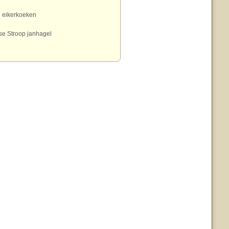
e eikerkoeken
e Stroop janhagel