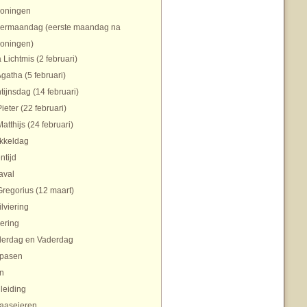
koningen
ermaandag (eerste maandag na
koningen)
 Lichtmis (2 februari)
Agatha (5 februari)
tijnsdag (14 februari)
Pieter (22 februari)
Matthijs (24 februari)
ikkeldag
ntijd
aval
Gregorius (12 maart)
ilviering
ering
erdag en Vaderdag
pasen
n
nleiding
aaseieren