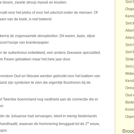
Sint 
e bloem, zwarte stroop massé en kruiden.
Oogs
uikt voor het plebs of voor het uitschot onder de mensen. Of
Kerm
aam van de koek, is niet bekend.
Sint 
Aller
ernij de zogenaamde stroopbollen. Dit waren, taaie, stijve
Aller
soort huisje van krantenpapier.
Sint 
Sint 
er de suikerbolus ontwikkeld, een andere Zeeuwse specialiteit.
om Pasen gebakken maar het hele jaar door.
Sinte
Sint 
Midw
die rondom Oud en Nieuwe werden gebruikt voor het bakken van
Kerst
and zijn symbolen te zien die eigenlijk thuishoren bij de
Onno
Oud 
 het Twentse boerenland nog vasthield aan de connectie die er
Bede
en.
Koni
er de Juliaanse had vervangen, bleef in menig Nederlands
IJspr
e
andhaafd, waarvan de herinnering teruggaat tot de 2
eeuw,
egon.
Broo