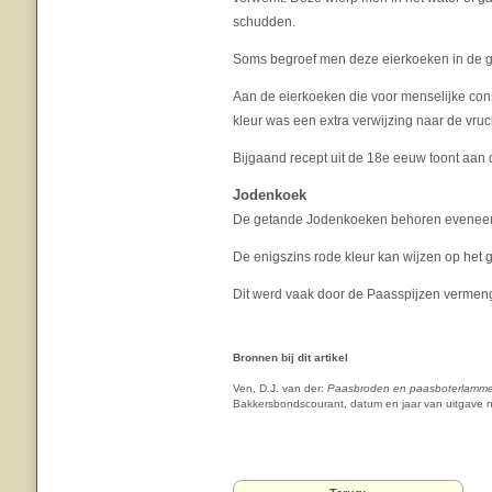
schudden.
Soms begroef men deze eierkoeken in de g
Aan de eierkoeken die voor menselijke co
kleur was een extra verwijzing naar de vruc
Bijgaand recept uit de 18e eeuw toont aan 
Jodenkoek
De getande Jodenkoeken behoren eveneens
De enigszins rode kleur kan wijzen op het 
Dit werd vaak door de Paasspijzen vermen
Bronnen bij dit artikel
Ven, D.J. van der:
Paasbroden en paasboterlammet
Bakkersbondscourant, datum en jaar van uitgave 