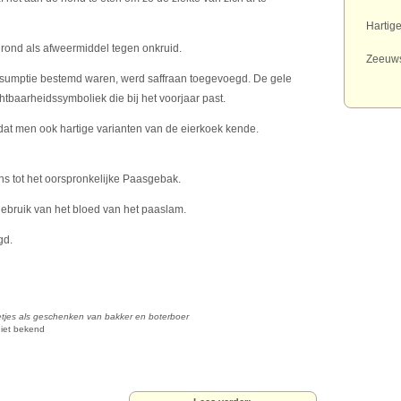
Hartig
rond als afweermiddel tegen onkruid.
Zeeuws
nsumptie bestemd waren, werd saffraan toegevoegd. De gele
htbaarheidssymboliek die bij het voorjaar past.
dat men ook hartige varianten van de eierkoek kende.
 tot het oorspronkelijke Paasgebak.
gebruik van het bloed van het paaslam.
gd.
jes als geschenken van bakker en boterboer
niet bekend