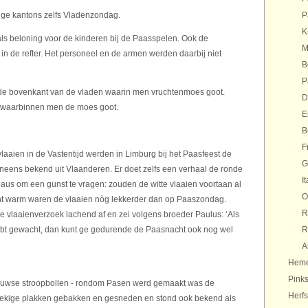
ige kantons zelfs Vladenzondag.
P
K
s beloning voor de kinderen bij de Paasspelen. Ook de
M
n de refter. Het personeel en de armen werden daarbij niet
B
P
 de bovenkant van de vladen waarin men vruchtenmoes goot.
D
, waarbinnen men de moes goot.
E
B
F
aien in de Vastentijd werden in Limburg bij het Paasfeest de
G
veneens bekend uit Vlaanderen. Er doet zelfs een verhaal de ronde
It
aus om een gunst te vragen: zouden de witte vlaaien voortaan al
O
 warm waren de vlaaien nòg lekkerder dan op Paaszondag.
R
he vlaaienverzoek lachend af en zei volgens broeder Paulus: ‘Als
bt gewacht, dan kunt ge gedurende de Paasnacht ook nog wel
R
A
Heme
Pinks
euwse stroopbollen - rondom Pasen werd gemaakt was de
Herfs
oekige plakken gebakken en gesneden en stond ook bekend als