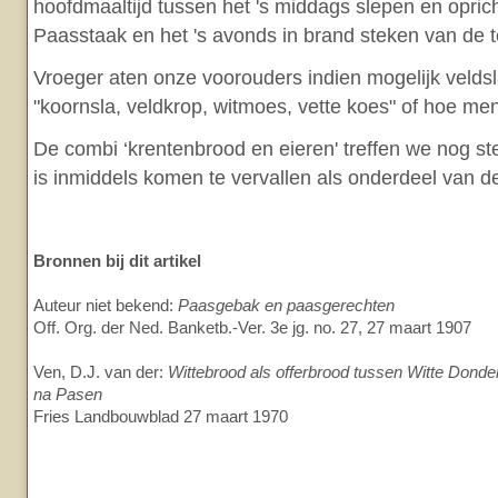
hoofdmaaltijd tussen het 's middags slepen en opric
Paasstaak en het 's avonds in brand steken van de t
Vroeger aten onze voorouders indien mogelijk veldsl
"koornsla, veldkrop, witmoes, vette koes" of hoe m
De combi ‘krentenbrood en eieren' treffen we nog stee
is inmiddels komen te vervallen als onderdeel van d
Bronnen bij dit artikel
Auteur niet bekend:
Paasgebak en paasgerechten
Off. Org. der Ned. Banketb.-Ver. 3e jg. no. 27, 27 maart 1907
Ven, D.J. van der:
Wittebrood als offerbrood tussen Witte Dond
na Pasen
Fries Landbouwblad 27 maart 1970