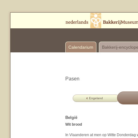
Calendarium
Bakkerij-encyclop
Pasen
Engeland
België
Wit brood
In Vlaanderen at men op Witte Donderdag w