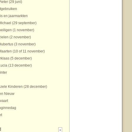
Pieter (29 juni)
tgebruiken
is en jaarmarkten
Michael (29 september)
heiligen (1 november)
zielen (2 november)
Hubertus (3 november)
Maarten (10 of 11 november)
rklaas (5 december)
Lucia (13 december)
inter
zele Kinderen (28 december)
en Nieuw
vaart
nginnedag
et
d
+