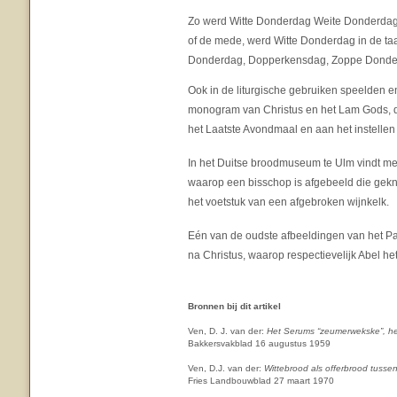
Zo werd Witte Donderdag Weite Donderdag.
of de mede, werd Witte Donderdag in de t
Donderdag, Dopperkensdag, Zoppe Donde
Ook in de liturgische gebruiken speelden en
monogram van Christus en het Lam Gods, d
het Laatste Avondmaal en aan het instellen
In het Duitse broodmuseum te Ulm vindt men
waarop een bisschop is afgebeeld die geknie
het voetstuk van een afgebroken wijnkelk.
Eén van de oudste afbeeldingen van het Paa
na Christus, waarop respectievelijk Abel h
Bronnen bij dit artikel
Ven, D. J. van der:
Het Serums “zeumerwekske”, he
Bakkersvakblad 16 augustus 1959
Ven, D.J. van der:
Wittebrood als offerbrood tuss
Fries Landbouwblad 27 maart 1970