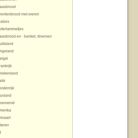
aasbrood
rentenbrood met eieren
atzes
oterlammetjes
aasbrood en - banket, diversen
uitsland
ngeland
elgië
rankrijk
riekenland
alië
ostenrijk
usland
oemenië
merika
lvaart
teren
t