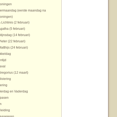
koningen
ermaandag (eerste maandag na
koningen)
 Lichtmis (2 februari)
Agatha (5 februari)
tijnsdag (14 februari)
Pieter (22 februari)
Matthijs (24 februari)
ikkeldag
ntijd
aval
Gregorius (12 maart)
ilviering
ering
erdag en Vaderdag
pasen
n
nleiding
aaseieren