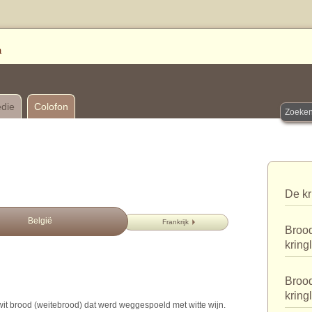
edie
Colofon
De kr
België
Frankrijk
Brood
kring
Brood
kring
it brood (weitebrood) dat werd weggespoeld met witte wijn.