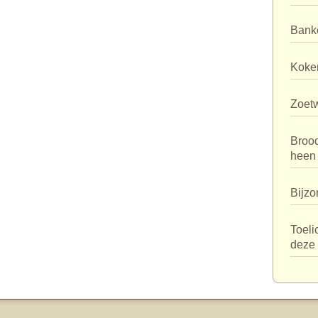
Bank
Koker
Zoet
Broo
heen
Bijzo
Toeli
deze 