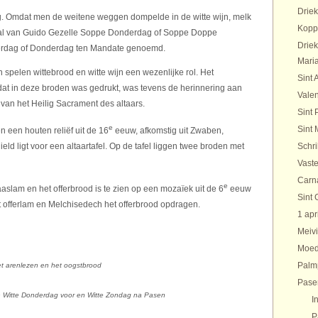
Drie
 Omdat men de weitene weggen dompelde in de witte wijn, melk
Kopp
aal van Guido Gezelle Soppe Donderdag of Soppe Doppe
Drie
rdag of Donderdag ten Mandate genoemd.
Maria
 spelen wittebrood en witte wijn een wezenlijke rol. Het
Sint 
at in deze broden was gedrukt, was tevens de herinnering aan
Valen
 van het Heilig Sacrament des altaars.
Sint 
e
Sint 
 een houten reliëf uit de 16
eeuw, afkomstig uit Zwaben,
ld ligt voor een altaartafel. Op de tafel liggen twee broden met
Schr
Vaste
Carn
e
slam en het offerbrood is te zien op een mozaïek uit de 6
eeuw
Sint 
et offerlam en Melchisedech het offerbrood opdragen.
1 apr
Meivi
Moed
Palm
t arenlezen en het oogstbrood
Pase
en Witte Donderdag voor en Witte Zondag na Pasen
I
P