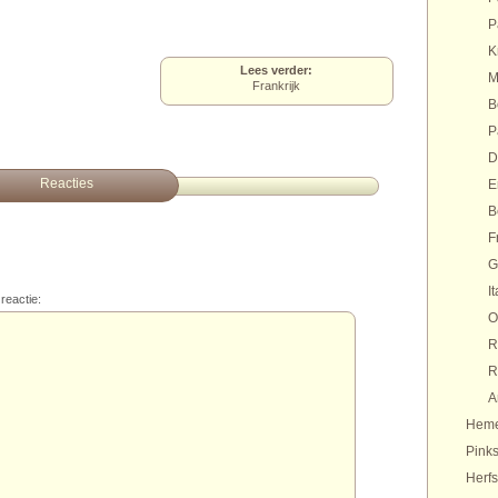
P
K
Lees verder:
M
Frankrijk
B
P
D
Reacties
E
B
F
G
It
reactie:
O
R
R
A
Heme
Pinks
Herfs