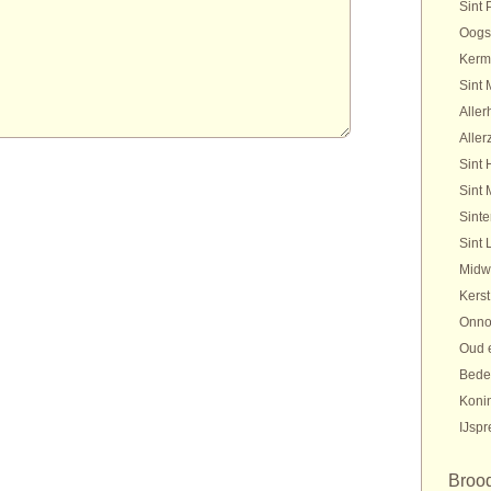
Sint 
Oogs
Kerm
Sint 
Aller
Aller
Sint 
Sint 
Sinte
Sint 
Midw
Kerst
Onno
Oud 
Bede
Koni
IJspr
Broo