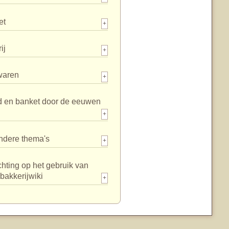
et
+
ij
+
waren
+
d en banket door de eeuwen
+
ndere thema's
+
chting op het gebruik van
bakkerijwiki
+