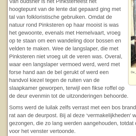
Van oudsher is het Pinksterfeest het
hoogtepunt van de lente dat gepaard ging met
tal van folkloristische gebruiken. Omdat de
natuur rond Pinksteren op haar mooist is was
het gewoonte, evenals met Hemelvaart, vroeg
op te staan om een wandeling door bossen en
velden te maken. Wee de langslaper, die met
Pinksteren niet vroeg uit de veren was. Overal,
waar een langslaper vermoed werd, werd met
forse hand aan de bel gerukt of werd een
De_
handvol kiezel tegen de ruiten van de
slaapkamer geworpen, terwijl een fikse roffel op
de deur evenmin tot de uitzonderingen behoorde.
Soms werd de luilak zelfs verrast met een bos bran
rat aan de deurpost. Bij al deze ‘vermakelijkheden' w
gezongen, die zo lang werden aangehouden, totdat d
voor het venster vertoonde.