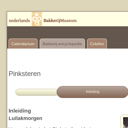
Calendarium
Bakkerij-encyclopedie
Colofon
Pinksteren
Inleiding
Inleiding
Luilakmorgen