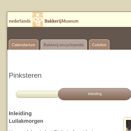
Calendarium
Bakkerij-encyclopedie
Colofon
Pinksteren
Inleiding
Inleiding
Luilakmorgen