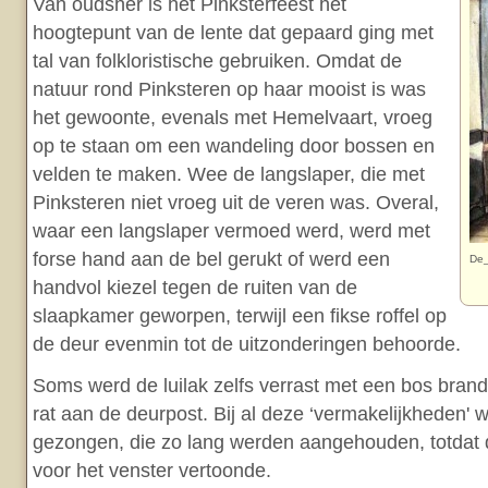
Van oudsher is het Pinksterfeest het
hoogtepunt van de lente dat gepaard ging met
tal van folkloristische gebruiken. Omdat de
natuur rond Pinksteren op haar mooist is was
het gewoonte, evenals met Hemelvaart, vroeg
op te staan om een wandeling door bossen en
velden te maken. Wee de langslaper, die met
Pinksteren niet vroeg uit de veren was. Overal,
waar een langslaper vermoed werd, werd met
forse hand aan de bel gerukt of werd een
De_
handvol kiezel tegen de ruiten van de
slaapkamer geworpen, terwijl een fikse roffel op
de deur evenmin tot de uitzonderingen behoorde.
Soms werd de luilak zelfs verrast met een bos bran
rat aan de deurpost. Bij al deze ‘vermakelijkheden' w
gezongen, die zo lang werden aangehouden, totdat d
voor het venster vertoonde.