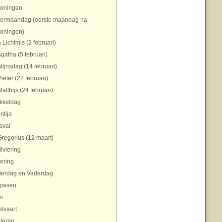
koningen
ermaandag (eerste maandag na
koningen)
 Lichtmis (2 februari)
Agatha (5 februari)
tijnsdag (14 februari)
Pieter (22 februari)
Matthijs (24 februari)
ikkeldag
ntijd
aval
Gregorius (12 maart)
ilviering
ering
erdag en Vaderdag
pasen
n
lvaart
teren