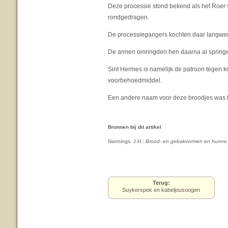
Deze processie stond bekend als het Roer v
rondgedragen.
De processiegangers kochten daar langwerpi
De armen omringden hen daarna al springe
Sint Hermes is namelijk de patroon tegen 
voorbehoedmiddel.
Een andere naam voor deze broodjes was fi
Bronnen bij dit artikel
Nannings, J.H.:
Brood- en gebakvormen en hunne b
Terug:
Suykerspek en kabeljousoogen