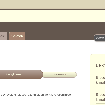
edie
Colofon
De kr
Springkoeken
Raderen
Brood
kring
Brood
s Drievuldigheidszondag) hielden de Katholieken in een
kring
.