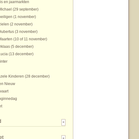
is en jaarmarkten
Michael (29 september)
heiligen (1 november)
zielen (2 november)
Hubertus (3 november)
Maarten (10 of 11 november)
rklaas (5 december)
Lucia (13 december)
inter
zele Kinderen (28 december)
en Nieuw
vaart
nginnedag
et
d
+
et
+