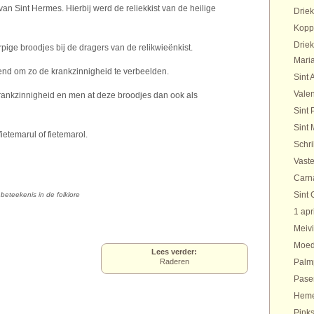
an Sint Hermes. Hierbij werd de reliekkist van de heilige
Drie
Kopp
Drie
ge broodjes bij de dragers van de relikwieënkist.
Maria
nd om zo de krankzinnigheid te verbeelden.
Sint 
Valen
krankzinnigheid en men at deze broodjes dan ook als
Sint 
Sint 
etemarul of fietemarol.
Schr
Vaste
Carn
Sint 
eteekenis in de folklore
1 apr
Meivi
Moed
Lees verder:
Raderen
Palm
Pase
Heme
Pinks