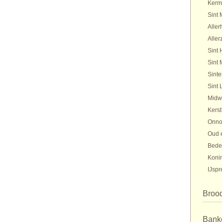
Kerm
Sint 
Aller
Aller
Sint 
Sint 
Sinte
Sint 
Midw
Kerst
Onno
Oud 
Bede
Koni
IJspr
Broo
Bank