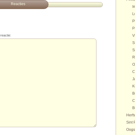
Reacties
I
L
P
P
reactie:
V
S
S
R
O
C
J
K
B
C
B
Herfs
Sint 
Oogs