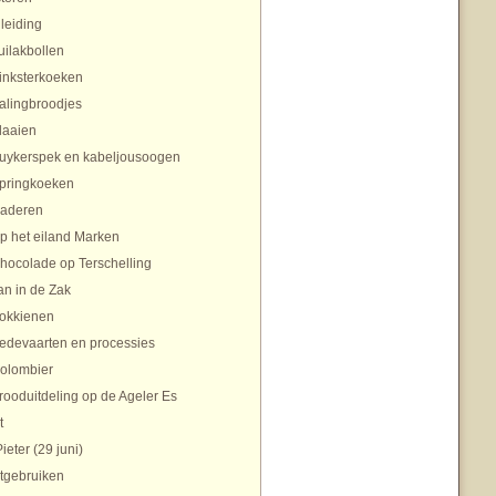
nleiding
uilakbollen
inksterkoeken
alingbroodjes
laaien
uykerspek en kabeljousoogen
pringkoeken
aderen
p het eiland Marken
hocolade op Terschelling
an in de Zak
okkienen
edevaarten en processies
olombier
rooduitdeling op de Ageler Es
t
Pieter (29 juni)
tgebruiken