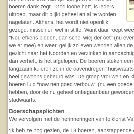
boeren dank zegt. "God loone het", is ieders
Bid
uitroep, maar dit blijkt geheel en al te worden
nagelaten. Althans, het wordt niet openlijk
gezegd, misschien wel in stilte. Want daar roept wee
"Nou efkens bidden, dan schei wiej der oet" (nu ev
we er mee) en weer, gelijk zo-even wenden allen de
gezicht naar het Noorden en verzinken in aandachti
dan verheft, is het afgelopen. De boeren steken een
langzaam kuieren ze in de öavendrègen" huiswaarts, 
heel gewoons gebeurd was. De groep vrouwen en ki
boeren luid "now nen goed verbouw" (nu een goede 
hebben, door de nu geheel onbegaanbaar geword
stadwaarts.
Boerschapsplichten
We vervolgen met de herinneringen van folklorist Va
‘Ik heb ze nog gezien, de 13 boeren, aanstappende