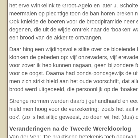
het erve Winkelink te Groot-Agelo en later J. Scholt
meermalen op plechtige toon de ban horen breken met
Ook knielde de boeren voor de broodpiramide neer 
degenen, die uit de wijde omtrek naar de ‘boaken'
een brood van de akker te ontvangen.
Daar hing een wijdingsvolle stilte over de bloeiende
klonken de gebeden op: vijf onzevaders, vijf erevad
voor zover ik heb kunnen nagaan, geen bijzondere 
voor de oogst. Daarna had ponds-pondsgewijs de uitde
men zich strikt hield aan het oude voorschrift, dat a
brood werd uitgedeeld, die persoonlijk op de ‘boake
Strenge normen werden daarbij gehandhaafd en eeu
hield men hoog voor de verzekering: ‘zoals het aait w
ook'. (zo is het altijd geweest, zo doen wij het (dus) o
Veranderingen na de Tweede Wereldoorlog
Van der Ven: ‘De praktische betekenis toch daarvan i