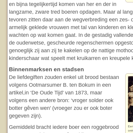
en bijna tegelijkertijd komen van her en der in
langzame, zware tred boeren opdagen. Maar al lang
tevoren zitten daar aan de wegverbreding een zes- o
armelijk geklede vrouwen met tal van kinderen en kl
wachten op wat komen gaat. In de gestadig vallen
de ouderwetse, gescheurde regenschermen opgesto
genoeglijk zij aan zij te kakelen op de nattige mothoo
kinderschaar wat speelt met kruikarren en kreupele 
Binnenmarksen en stadsen
De liefdegiften zouden enkel uit brood bestaan
volgens Ootmarsumer B. ten Bokum in een
artikel,in ‘De Oude Tijd' van 1873, maar
volgens een andere bron: ‘vroger solder ook
botter gêven wen' (vroeger zou er ook boter
gegeven zijn).
Gemiddeld bracht iedere boer een roggebrood
Een
ont