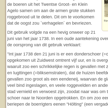
de boeren uit het Twentse Groot- en Klein
Agelo samen om aan de armen grote stukken
roggebrood uit te delen. Dit om te voorkomen
Bij
dat de oogst zou `verhagelen` en bevriezen.
Dit gebruik volgde na een hevig onweer op 21
juni van het jaar 1738. In een oude aantekening ov
de oorsprong van dit gebruik verklaart:
"Int jaar 1738 den 21 juni is er een donderschoer (
opgekomen uit Zuidwest omtrent vijf uur, en is over
waaruit zoo een schrikkelijke regen is gevallen me
en lugttingen (=bliksemstralen), dat de huizen beefd
gevallen zoo groot als een eendeneij, waarvan de g
veel bind ingeslagen, en veele roggevelden en ande
stad vernield en verwoest zijn, zoodat naar was om t
schoer naar te Noorden opgetrokken. En om zoo een 
beriepen de boerrigters eenen "Hölting" (een vergade