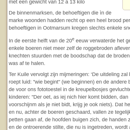
met een gewicht van 12 à 13 kilo
De binnenmarksen, de behoeftigen die ìn de
marke woonden hadden recht op een heel brood per
behoeftigen in Ootmarsum kregen slechts enkele s
e
In de eerste helft van de 20
eeuw verwaterde het ge
enkele boeren niet meer zelf de roggebroden aflev
knechten stuurden met de boodschap dat de broden b
was af te halen.
Ter Kuile vervolgt zijn mijmeringen: ‘De uitdeling za
roept luid: "wie begint" (we beginnen) en de andere
de voor ons fototoestel in de kreupelbosjes gevluch
kinderen: "Der oet, as iej nich hier komt bidden, dan 
voorschijnm als je niet bidt, krijg je ook niets). Dat 
en nu, achter de boeren geschaard, vallen ze tegelij
petten gaan af, de hoofden buigen zich, de handen 
en de ontroerende stilte, die nu is ingetreden, wordt