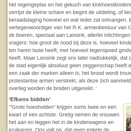
het regengeplas en het gekuch van kinkhoestkinder
verrijst de kleine schare en begint de uitdeling, of li
beraadslaging hoeveel en wat ieder zal ontvangen. 
vertegenwoordiger van het R.K. armenbestuur van 
de boeren, speciaal aan Lansink, allerlei inlichtingen
vragers: hoe groot de nood bij deze is, hoeveel kind
ten haren laste heeft, met hoeveel tegenspoed gind
heeft. Maar Lansink zegt ons later nadrukkelijk, dat
de stad eigenlijk absoluut geen zeggenschap heeft 
een zaak der marken alleen is; het brood wordt tro
protestantse armen verstrekt, als deze zich aanmel
overleg worden de broden uitgereikt. ‘
‘Efkens bidden'
‘"Grote hoesholden" krijgen soms twee en een
kwart of een achtste. Gretig nemen de vrouwen
het aan en leggen het in de kinderwagens en
kruikarren. Ons valt op, dat geen enkele de