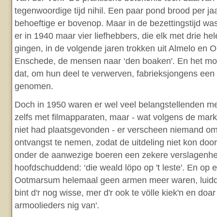
tegenwoordige tijd nihil. Een paar pond brood per ja
behoeftige er bovenop. Maar in de bezettingstijd wa
er in 1940 maar vier liefhebbers, die elk met drie he
gingen, in de volgende jaren trokken uit Almelo en Ol
Enschede, de mensen naar ‘den boaken'. En het mo
dat, om hun deel te verwerven, fabrieksjongens een
genomen.
Doch in 1950 waren er wel veel belangstellenden met
zelfs met filmapparaten, maar - wat volgens de ma
niet had plaatsgevonden - er verscheen niemand om
ontvangst te nemen, zodat de uitdeling niet kon doo
onder de aanwezige boeren een zekere verslagenhei
hoofdschuddend: ‘die weald löpo op 't leste'. En op e
Ootmarsum helemaal geen armen meer waren, luidde
bint d'r nog wisse, mer d'r ook te völle kiek'n en doar
armoolieders nig van'.