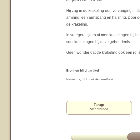
als juist erkend wordt.
Hij zag in de krakeling een vervanging in 
armring, een armspang en halsring. Door de
de krakeling.
In vroegere tijden at men krakelingen bij h
soeskrakelingen bij deze gebeurtenis.
Geen wonder dat de krakeling ook een rol s
Bronnen bij dit artikel
Nannings, J.H.:
Lof der zoetheid
Terug:
Vlechtbrood