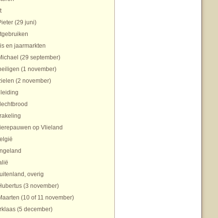
t
Pieter (29 juni)
tgebruiken
is en jaarmarkten
Michael (29 september)
heiligen (1 november)
zielen (2 november)
nleiding
lechtbrood
rakeling
ierepauwen op Vlieland
elgië
ngeland
alië
uitenland, overig
Hubertus (3 november)
Maarten (10 of 11 november)
rklaas (5 december)