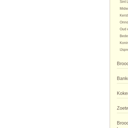
Sint 
Midw
Kerst
Onno
Oud 
Bede
Koni
IJspr
Broo
Bank
Koker
Zoet
Broo