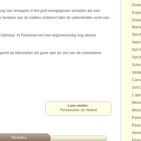
Drie
deeg van vroegere in het graf meegegeven sieraden als een
Kopp
 fantasie van de bakker ontstond later de uiteindelijke vorm van
Drie
Maria
Sint 
et lijkmaal. In Friesland eet men tegenwoordig nog steeds
Valen
Sint 
peelt op Allerzielen als gave aan de ziel van de overledene.
Sint 
Schr
Vaste
Carn
Sint 
1 apr
Meivi
Lees verder:
Pierepauwen op Vlieland
Moed
Palm
Pase
Heme
Reacties
Pinks