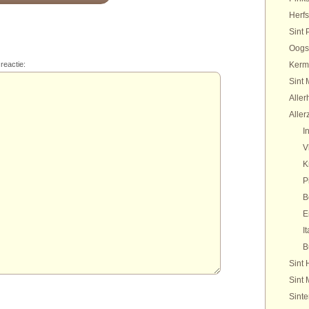
Herfs
Sint 
Oogs
reactie:
Kerm
Sint 
Aller
Aller
I
V
K
P
B
E
It
B
Sint 
Sint 
Sinte