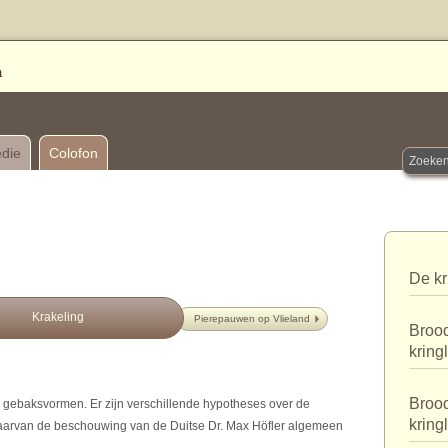
edie
Colofon
De kr
Krakeling
Pierepauwen op Vlieland
Brood
kring
Brood
e gebaksvormen. Er zijn verschillende hypotheses over de
kring
aarvan de beschouwing van de Duitse Dr. Max Höfler algemeen