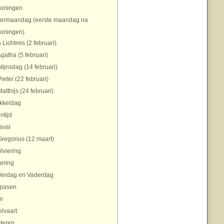
koningen
ermaandag (eerste maandag na
koningen)
 Lichtmis (2 februari)
Agatha (5 februari)
tijnsdag (14 februari)
Pieter (22 februari)
Matthijs (24 februari)
ikkeldag
ntijd
aval
Gregorius (12 maart)
ilviering
ering
erdag en Vaderdag
pasen
n
lvaart
teren