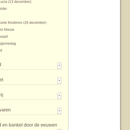
Lucia (13 december)
inter
zele Kinderen (28 december)
en Nieuw
vaart
nginnedag
et
d
+
et
+
ij
+
waren
+
d en banket door de eeuwen