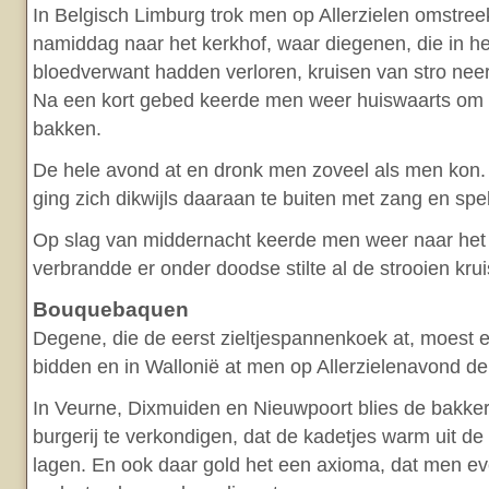
In Belgisch Limburg trok men op Allerzielen omstree
namiddag naar het kerkhof, waar diegenen, die in he
bloedverwant hadden verloren, kruisen van stro neer
Na een kort gebed keerde men weer huiswaarts om
bakken.
De hele avond at en dronk men zoveel als men kon.
ging zich dikwijls daaraan te buiten met zang en spel
Op slag van middernacht keerde men weer naar het 
verbrandde er onder doodse stilte al de strooien kru
Bouquebaquen
Degene, die de eerst zieltjespannenkoek at, moest
bidden en in Wallonië at men op Allerzielenavond d
In Veurne, Dixmuiden en Nieuwpoort blies de bakker
burgerij te verkondigen, dat de kadetjes warm uit de
lagen. En ook daar gold het een axioma, dat men eve