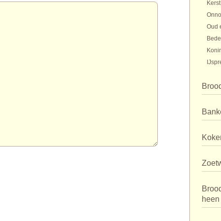
Kerst
Onno
Oud 
Bede
Koni
IJspr
Broo
Bank
Koker
Zoet
Broo
heen