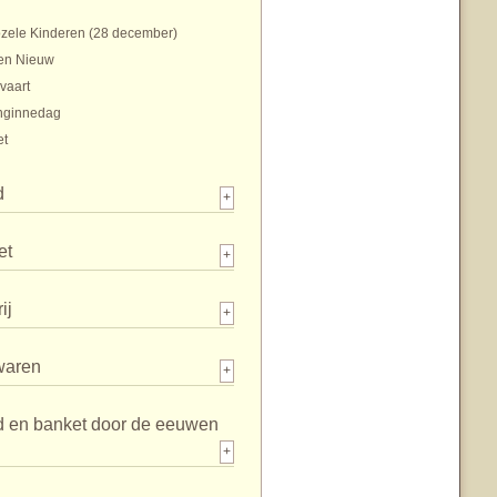
zele Kinderen (28 december)
en Nieuw
vaart
nginnedag
et
d
+
et
+
ij
+
waren
+
d en banket door de eeuwen
+