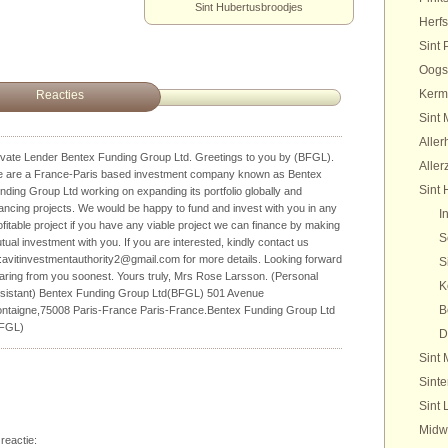
Sint Hubertusbroodjes
Herfs
Sint 
Oogs
Kerm
Reacties
Sint 
Aller
ivate Lender Bentex Funding Group Ltd. Greetings to you by (BFGL).
Aller
 are a France-Paris based investment company known as Bentex
Sint 
nding Group Ltd working on expanding its portfolio globally and
nancing projects. We would be happy to fund and invest with you in any
I
ofitable project if you have any viable project we can finance by making
S
tual investment with you. If you are interested, kindly contact us
:avitinvestmentauthority2@gmail.com for more details. Looking forward
S
aring from you soonest. Yours truly, Mrs Rose Larsson. (Personal
K
sistant) Bentex Funding Group Ltd(BFGL) 501 Avenue
B
ntaigne,75008 Paris-France Paris-France.Bentex Funding Group Ltd
FGL)
D
Sint 
Sinte
Sint 
Midw
reactie: