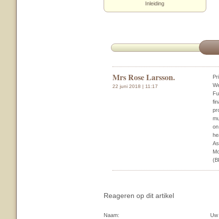
Inleiding
Mrs Rose Larsson.
Pr
We
22 juni 2018 | 11:17
Fu
fi
pr
mu
on
he
As
Mo
(B
Reageren op dit artikel
Naam:
Uw 