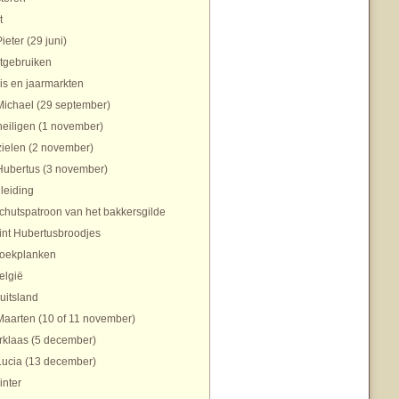
t
Pieter (29 juni)
tgebruiken
is en jaarmarkten
Michael (29 september)
heiligen (1 november)
zielen (2 november)
Hubertus (3 november)
nleiding
chutspatroon van het bakkersgilde
int Hubertusbroodjes
oekplanken
elgië
uitsland
Maarten (10 of 11 november)
rklaas (5 december)
Lucia (13 december)
inter