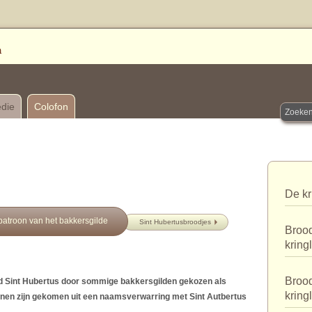
edie
Colofon
De kr
patroon van het bakkersgilde
Sint Hubertusbroodjes
Brood
kring
Brood
rd Sint Hubertus door sommige bakkersgilden gekozen als
kring
nnen zijn gekomen uit een naamsverwarring met Sint Autbertus