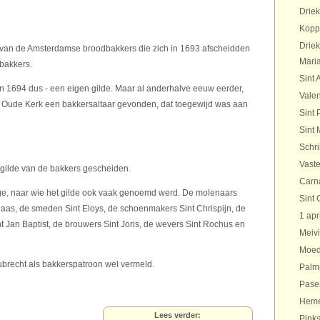
Drie
Kopp
Drie
van de Amsterdamse broodbakkers die zich in 1693 afscheidden
Maria
ibakkers.
Sint 
- in 1694 dus - een eigen gilde. Maar al anderhalve eeuw eerder,
Valen
n de Oude Kerk een bakkersaltaar gevonden, dat toegewijd was aan
Sint 
Sint 
Schr
Vaste
 gilde van de bakkers gescheiden.
Carn
lige, naar wie het gilde ook vaak genoemd werd. De molenaars
Sint 
olaas, de smeden Sint Eloys, de schoenmakers Sint Chrispijn, de
1 apr
t Jan Baptist, de brouwers Sint Joris, de wevers Sint Rochus en
Meivi
Moed
Hubrecht als bakkerspatroon wel vermeld.
Palm
Pase
Heme
Lees verder:
Pinks