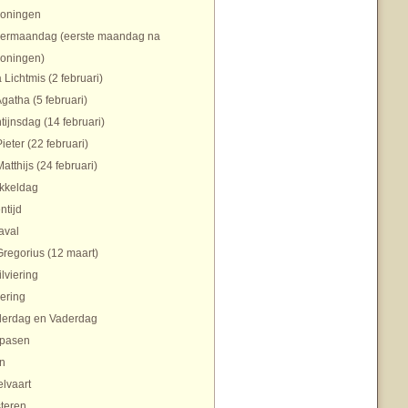
koningen
ermaandag (eerste maandag na
koningen)
 Lichtmis (2 februari)
Agatha (5 februari)
tijnsdag (14 februari)
Pieter (22 februari)
Matthijs (24 februari)
ikkeldag
ntijd
aval
Gregorius (12 maart)
ilviering
ering
erdag en Vaderdag
pasen
n
lvaart
teren