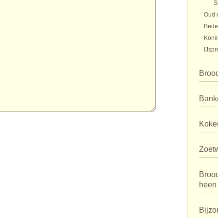
S
Oud 
Bede
Koni
IJspr
Broo
Bank
Koker
Zoet
Broo
heen
Bijzo