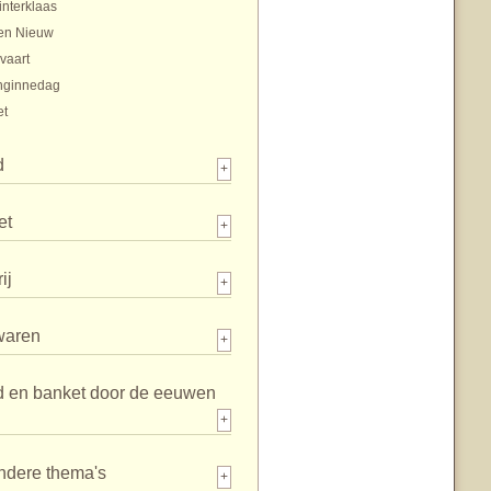
interklaas
en Nieuw
vaart
nginnedag
et
d
+
et
+
ij
+
waren
+
d en banket door de eeuwen
+
ndere thema's
+