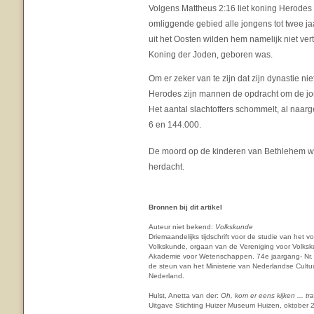
Volgens Mattheus 2:16 liet koning Herodes
omliggende gebied alle jongens tot twee j
uit het Oosten wilden hem namelijk niet ver
Koning der Joden, geboren was.
Om er zeker van te zijn dat zijn dynastie ni
Herodes zijn mannen de opdracht om de jo
Het aantal slachtoffers schommelt, al naar
6 en 144.000.
De moord op de kinderen van Bethlehem wordt
herdacht.
Bronnen bij dit artikel
Auteur niet bekend:
Volkskunde
Driemaandelijks tijdschrift voor de studie van het
Volkskunde, orgaan van de Vereniging voor Volksk
Akademie voor Wetenschappen. 74e jaargang- Nr. 
de steun van het Ministerie van Nederlandse Cult
Nederland.
Hulst, Anetta van der:
Oh, kom er eens kijken ... t
Uitgave Stichting Huizer Museum Huizen, oktober 