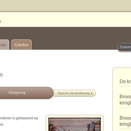
edie
Colofon
r)
De kr
Oorsprong
Optocht met kindkoning
Brood
kring
Brood
kinderen is gebaseerd op
kring
nt.