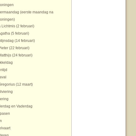
koningen
ermaandag (eerste maandag na
koningen)
 Lichtmis (2 februari)
Agatha (5 februari)
tijnsdag (14 februari)
Pieter (22 februari)
Matthijs (24 februari)
ikkeldag
ntijd
aval
Gregorius (12 maart)
ilviering
ering
erdag en Vaderdag
pasen
n
lvaart
teren