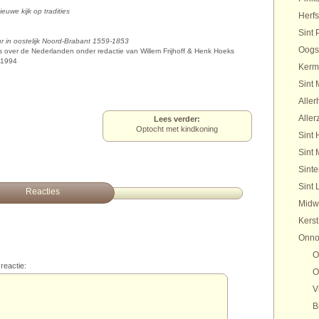
euwe kijk op tradities
Herfs
Sint 
uur in oostelijk Noord-Brabant 1559-1853
Oogs
es over de Nederlanden onder redactie van Willem Frijhoff & Henk Hoeks
 1994
Kerm
Sint 
Aller
Aller
Lees verder:
Optocht met kindkoning
Sint 
Sint 
Sinte
Sint 
Reacties
Midw
Kerst
Onno
O
reactie:
O
V
B