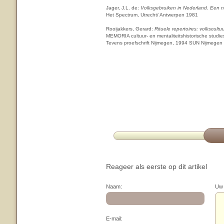
Jager, J.L. de:
Volksgebruiken in Nederland. Een ni
Het Spectrum, Utrecht/ Antwerpen 1981
Rooijakkers, Gerard:
Rituele repertoires: volkscult
MEMORIA cultuur- en mentaliteitshistorische studi
Tevens proefschrift Nijmegen, 1994 SUN Nijmegen
Reageer als eerste op dit artikel
Naam:
Uw 
E-mail: