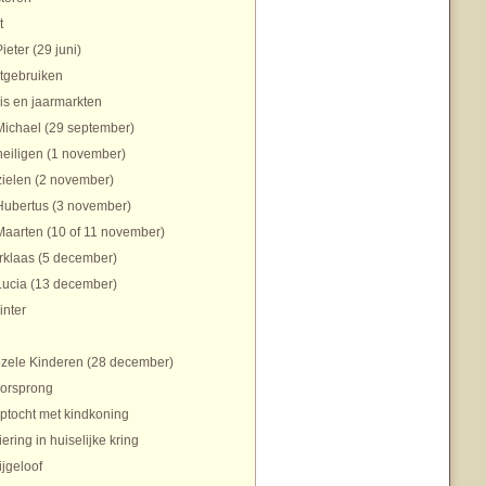
t
Pieter (29 juni)
tgebruiken
is en jaarmarkten
Michael (29 september)
heiligen (1 november)
zielen (2 november)
Hubertus (3 november)
Maarten (10 of 11 november)
rklaas (5 december)
Lucia (13 december)
inter
zele Kinderen (28 december)
orsprong
ptocht met kindkoning
iering in huiselijke kring
ijgeloof