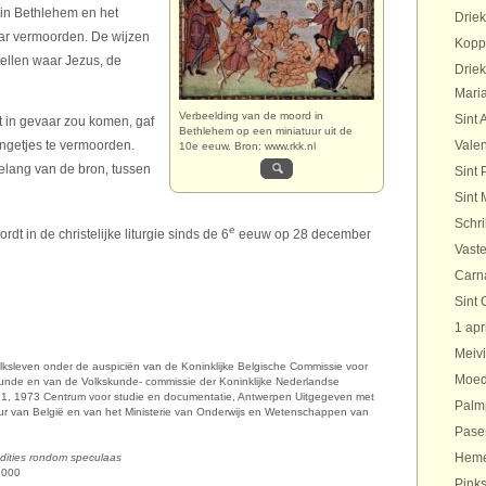
 in Bethlehem en het
Drie
aar vermoorden. De wijzen
Kopp
tellen waar Jezus, de
Drie
Maria
Verbeelding van de moord in
Sint 
et in gevaar zou komen, gaf
Bethlehem op een miniatuur uit de
ngetjes te vermoorden.
Valen
10e eeuw. Bron: www.rkk.nl
gelang van de bron, tussen
Sint 
Sint 
Schr
e
 in de christelijke liturgie sinds de 6
eeuw op 28 december
Vaste
Carn
Sint 
1 apr
Meivi
 volksleven onder de auspiciën van de Koninklijke Belgische Commissie voor
Moed
unde en van de Volkskunde- commissie der Koninklijke Nederlandse
1, 1973 Centrum voor studie en documentatie, Antwerpen Uitgegeven met
Palm
uur van België en van het Ministerie van Onderwijs en Wetenschappen van
Pase
Heme
radities rondom speculaas
2000
Pinks