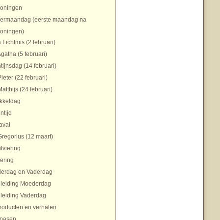
koningen
ermaandag (eerste maandag na
koningen)
 Lichtmis (2 februari)
Agatha (5 februari)
tijnsdag (14 februari)
Pieter (22 februari)
Matthijs (24 februari)
ikkeldag
ntijd
aval
Gregorius (12 maart)
ilviering
ering
erdag en Vaderdag
nleiding Moederdag
nleiding Vaderdag
roducten en verhalen
pasen