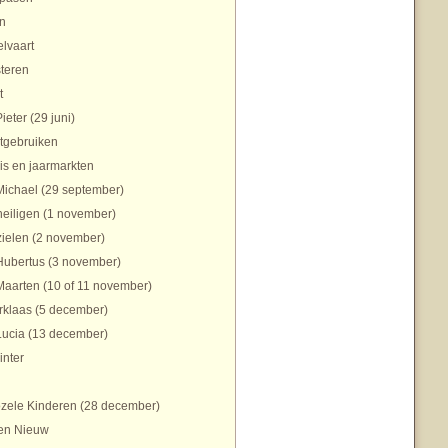
n
lvaart
teren
t
Pieter (29 juni)
tgebruiken
is en jaarmarkten
Michael (29 september)
heiligen (1 november)
zielen (2 november)
Hubertus (3 november)
Maarten (10 of 11 november)
rklaas (5 december)
Lucia (13 december)
inter
zele Kinderen (28 december)
en Nieuw