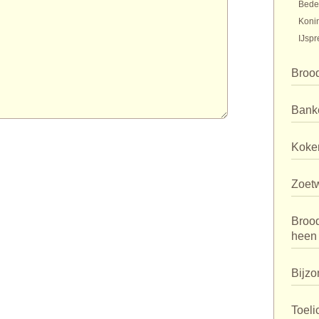
Bede
Koni
IJspr
Broo
Bank
Koker
Zoet
Broo
heen
Bijzo
Toeli