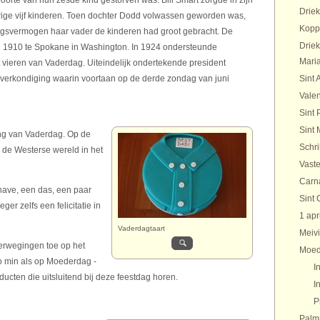
oorte van hun zesde kind gestorven was. Bill Smart zorgde in zijn
Drie
rige vijf kinderen. Toen dochter Dodd volwassen geworden was,
Kopp
ingsvermogen haar vader de kinderen had groot gebracht. De
Drie
ni 1910 te Spokane in Washington. In 1924 ondersteunde
Maria
t vieren van Vaderdag. Uiteindelijk ondertekende president
verkondiging waarin voortaan op de derde zondag van juni
Sint 
Valen
Sint 
Sint 
ing van Vaderdag. Op de
Schr
 de Westerse wereld in het
Vaste
Carn
shave, een das, een paar
Sint 
r zelfs een felicitatie in
1 apr
Vaderdagtaart
Meivi
erwegingen toe op het
Moed
zo min als op Moederdag -
I
ducten die uitsluitend bij deze feestdag horen.
I
P
Palm