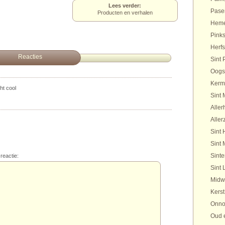
Lees verder:
Pase
Producten en verhalen
Heme
Pinks
Herfs
Reacties
Sint 
Oogs
Kerm
ht cool
Sint 
Aller
Aller
Sint 
Sint 
Sinte
reactie:
Sint 
Midw
Kerst
Onno
Oud 