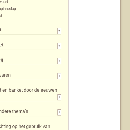
vaart
nginnedag
et
d
+
et
+
ij
+
waren
+
d en banket door de eeuwen
+
ndere thema's
+
chting op het gebruik van