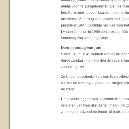
nadat zijn vrouw in het kraambed bij de geb
eentje voor het pasgeboren kind en de ove
besefte ze met hoeveel kracht en doorzett
allereerste Vaderdag vond plaats op 19 ju
president Calvin Coolidge het idee voor he
Lyndon Johnson in 1966 een presidentiële 
Vaderdag zou worden gevierd.
Derde zondag van juni
Sinds 19 juni 1949 kennen we ook de vier
derde zondag in juni worden de vaders van
zonnetje gezet.
Ze krijgen geschenken als een flesje after
sokken en sommigen onder hen kregen vroege
de krant.
De bakkers leggen zich uit commerciële ov
versieren van heerlijke taarten maar - net 
zijn er geen bijzondere brood- of banketpro