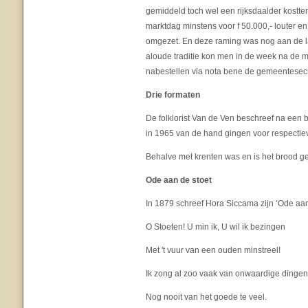
gemiddeld toch wel een rijksdaalder kostte
marktdag minstens voor f 50.000,- louter e
omgezet. En deze raming was nog aan de l
aloude traditie kon men in de week na de m
nabestellen via nota bene de gemeentesecr
Drie formaten
De folklorist Van de Ven beschreef na een b
in 1965 van de hand gingen voor respectiev
Behalve met krenten was en is het brood g
Ode aan de stoet
In 1879 schreef Hora Siccama zijn ‘Ode aa
O Stoeten! U min ik, U wil ik bezingen
Met 't vuur van een ouden minstreel!
Ik zong al zoo vaak van onwaardige dingen
Nog nooit van het goede te veel.