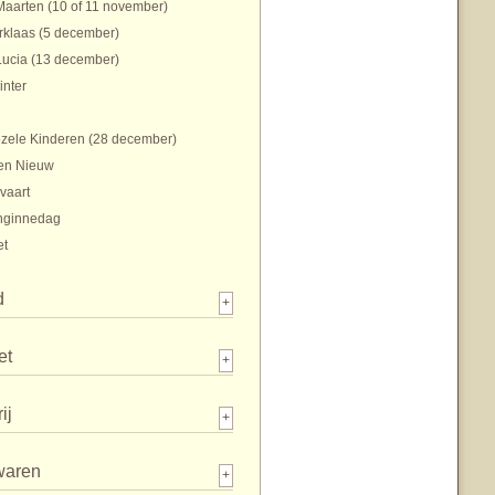
Maarten (10 of 11 november)
rklaas (5 december)
Lucia (13 december)
inter
zele Kinderen (28 december)
en Nieuw
vaart
nginnedag
et
d
+
et
+
ij
+
waren
+