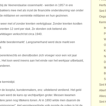
bij de Veenendaalse ossenmarkt - werden in 1957 in ere
Herfs
e bakkers mee met als inzet de financiële ondersteuning van onder
Sint 
militairen en verminkte militairen en hun gezinnen.
Oogs
Kerm
eer met of zonder krenten verkrijgbaar. Zonder krenten kostten
I
 krenten 12 cent per stuk. Ze stonden ook bekend als
P
rktdagen verkocht tot circa 1940.
W
 ‘Vette beestenmarkt'. Langzamerhand werd deze markt een
O
j.
K
boerenknechts en dienstboden zich vroeger voor een vol jaar
N
Het loon werd ineens aan het einde van het werkjaar uitbetaald,
D
randeren.
M
B
S
e kermistijd.
Sint 
de kooplui, kunstenmakers, enz. uitstekend verdiend. Het geld
Aller
nam werd de kans op vechtpartijen groter. Messen kwamen
Aller
atere jaren nog littekens tonen. Al in 1893 wilde men daarom de
Sint 
ermisoproer". Het verontwaardigde volk gooide de ruiten in bij de