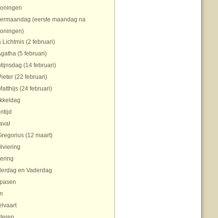
koningen
ermaandag (eerste maandag na
koningen)
 Lichtmis (2 februari)
Agatha (5 februari)
tijnsdag (14 februari)
Pieter (22 februari)
Matthijs (24 februari)
ikkeldag
ntijd
aval
Gregorius (12 maart)
ilviering
ering
erdag en Vaderdag
pasen
n
lvaart
teren