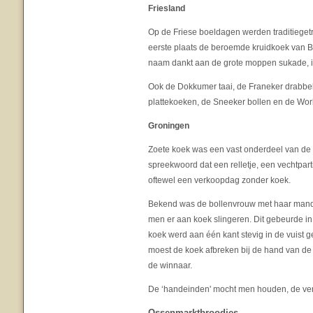
Friesland
Op de Friese boeldagen werden traditiegetro
eerste plaats de beroemde kruidkoek van B
naam dankt aan de grote moppen sukade, i
Ook de Dokkumer taai, de Franeker drabb
plattekoeken, de Sneeker bollen en de Wor
Groningen
Zoete koek was een vast onderdeel van de 
spreekwoord dat een relletje, een vechtpa
oftewel een verkoopdag zonder koek.
Bekend was de bollenvrouw met haar mand 
men er aan koek slingeren. Dit gebeurde i
koek werd aan één kant stevig in de vuist 
moest de koek afbreken bij de hand van de 
de winnaar.
De ‘handeinden' mocht men houden, de verl
Ossenmarktbroodjes