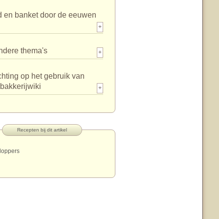
d en banket door de eeuwen
+
ndere thema's
+
chting op het gebruik van
bakkerijwiki
+
Recepten bij dit artikel
loppers