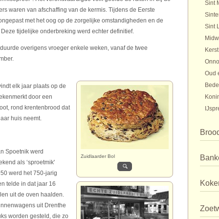
Sint 
rs waren van afschaffing van de kermis. Tijdens de Eerste
Sinte
 ongepast met het oog op de zorgelijke omstandigheden en de
Sint 
 Deze tijdelijke onderbreking werd echter definitief.
Midw
duurde overigens vroeger enkele weken, vanaf de twee
Kerst
mber.
Onno
Oud 
Bede
ndt elk jaar plaats op de
gekenmerkt door een
Koni
oot, rond krentenbrood dat
IJspr
naar huis neemt.
Broo
an Spoetnik werd
Zuidlaarder Bol
Bank
kend als ‘sproetmik'
50 werd het 750-jarig
Koker
 telde in dat jaar 16
llen uit de oven haalden.
innenwagens uit Drenthe
Zoet
uks worden gesteld, die zo