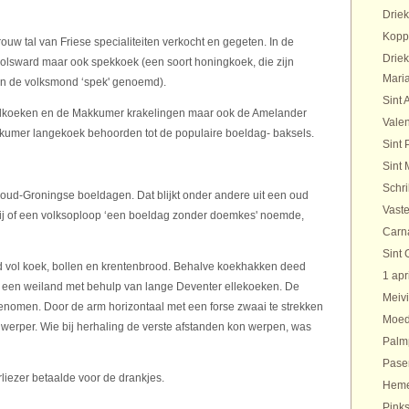
Drie
Kopp
uw tal van Friese specialiteiten verkocht en gegeten. In de
Drie
olsward maar ook spekkoek (een soort honingkoek, die zijn
Maria
n de volksmond ‘spek' genoemd).
Sint 
elkoeken en de Makkumer krakelingen maar ook de Amelander
Valen
kumer langekoek behoorden tot de populaire boeldag- baksels.
Sint 
Sint 
Schr
oud-Groningse boeldagen. Dat blijkt onder andere uit een oud
Vaste
rtij of een volksoploop ‘een boeldag zonder doemkes' noemde,
Carn
Sint 
vol koek, bollen en krentenbrood. Behalve koekhakken deed
1 apr
n een weiland met behulp van lange Deventer ellekoeken. De
Meivi
genomen. Door de arm horizontaal met een forse zwaai te strekken
Moed
werper. Wie bij herhaling de verste afstanden kon werpen, was
Palm
Pase
iezer betaalde voor de drankjes.
Heme
Pinks