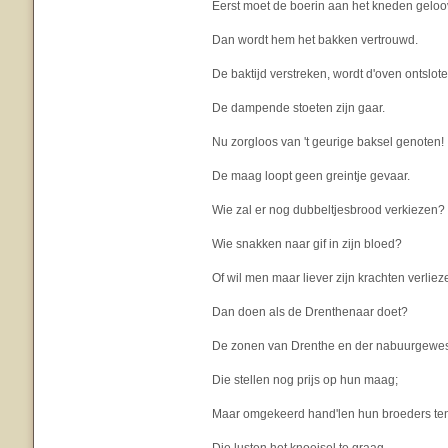
Eerst moet de boerin aan het kneden geloo
Dan wordt hem het bakken vertrouwd.
De baktijd verstreken, wordt d'oven ontslote
De dampende stoeten zijn gaar.
Nu zorgloos van 't geurige baksel genoten!
De maag loopt geen greintje gevaar.
Wie zal er nog dubbeltjesbrood verkiezen?
Wie snakken naar gif in zijn bloed?
Of wil men maar liever zijn krachten verliez
Dan doen als de Drenthenaar doet?
De zonen van Drenthe en der nabuurgewes
Die stellen nog prijs op hun maag;
Maar omgekeerd hand'len hun broeders te