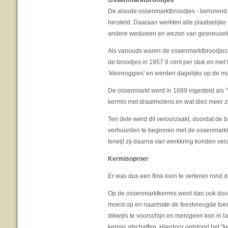
De aloude ossenmarktbroodjes - behorend 
hersteld. Daaraan werkten alle plaatselijk
andere weduwen en wezen van gesneuvelde 
Als vanouds waren de ossenmarktbroodjes w
de broodjes in 1957 8 cent per stuk en met
‘kleinroggies' en werden dagelijks op de ma
De ossenmarkt werd in 1689 ingesteld als
kermis met draaimolens en wat dies meer zi
Ten dele werd dit veroorzaakt, doordat de 
verhuurden te beginnen met de ossenmarkt. 
terwijl zij daarna van werkkring konden ve
Kermisoproer
Er was dus een flink loon te verteren rond d
Op de ossenmarktkermis werd dan ook door 
moest op en naarmate de feestvreugde toe
dikwijls te voorschijn en menigeen kon in l
kermis afschaffen. Hierdoor ontstond het "k