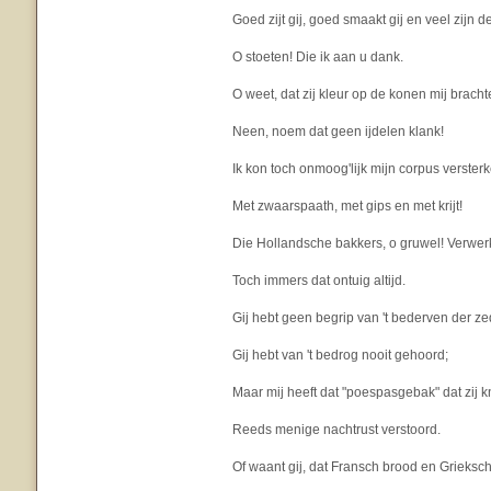
Goed zijt gij, goed smaakt gij en veel zijn d
O stoeten! Die ik aan u dank.
O weet, dat zij kleur op de konen mij bracht
Neen, noem dat geen ijdelen klank!
Ik kon toch onmoog'lijk mijn corpus verster
Met zwaarspaath, met gips en met krijt!
Die Hollandsche bakkers, o gruwel! Verwe
Toch immers dat ontuig altijd.
Gij hebt geen begrip van 't bederven der z
Gij hebt van 't bedrog nooit gehoord;
Maar mij heeft dat "poespasgebak" dat zij 
Reeds menige nachtrust verstoord.
Of waant gij, dat Fransch brood en Grieksc