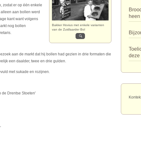
n, zodat er op één enkele
Broo
n alleen aan bollen werd
heen
age kant want volgens
Bakker Hovius met enkele varianten
arkt nog bollen
van de Zuidlaarder Bol
Bijzo
etaris.
Toeli
ezoek aan de markt dat hij bollen had gezien in drie formaten die
deze 
elijk een daalder, twee en drie gulden.
evuld met sukade en rozijnen.
n de Drentse Stoeten'
Kontek
,