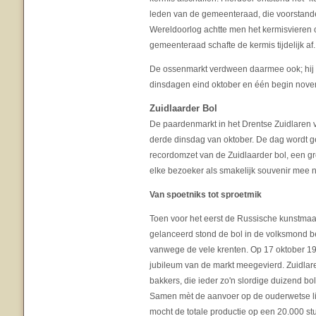
leden van de gemeenteraad, die voorstande
Wereldoorlog achtte men het kermisvieren
gemeenteraad schafte de kermis tijdelijk af.
De ossenmarkt verdween daarmee ook; hij 
dinsdagen eind oktober en één begin nove
Zuidlaarder Bol
De paardenmarkt in het Drentse Zuidlaren vi
derde dinsdag van oktober. De dag wordt 
recordomzet van de Zuidlaarder bol, een gr
elke bezoeker als smakelijk souvenir mee 
Van spoetniks tot sproetmik
Toen voor het eerst de Russische kunstma
gelanceerd stond de bol in de volksmond be
vanwege de vele krenten. Op 17 oktober 19
jubileum van de markt meegevierd. Zuidlaren
bakkers, die ieder zo'n slordige duizend bo
Samen mèt de aanvoer op de ouderwetse l
mocht de totale productie op een 20.000 st