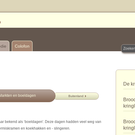
edie
Colofon
De kr
Markten en boeldagen
Buitenland
Brood
kring
Brood
aar bekend als ‘boeldagen'. Deze dagen hadden veel weg van
kring
ermiskramen en koekhakken en - slingeren.