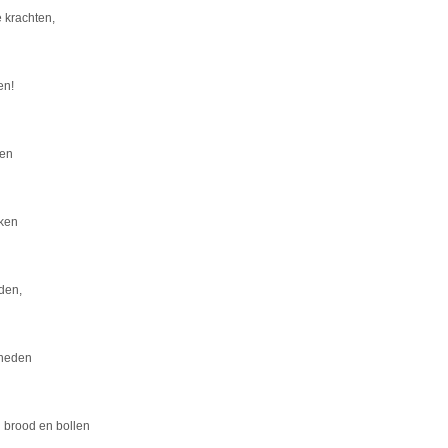
e krachten,
en!
ken
rken
eden,
kneden
h brood en bollen