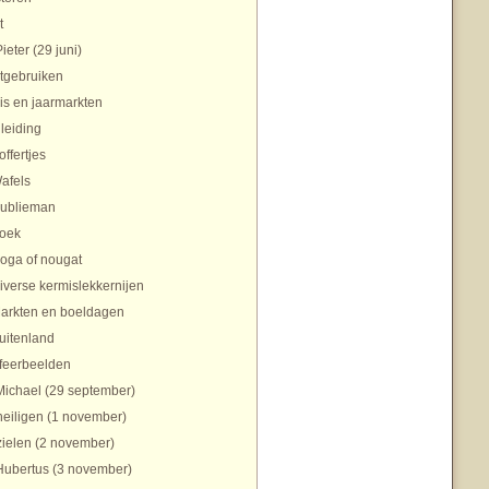
t
Pieter (29 juni)
tgebruiken
is en jaarmarkten
nleiding
offertjes
afels
ublieman
oek
oga of nougat
iverse kermislekkernijen
arkten en boeldagen
uitenland
feerbeelden
Michael (29 september)
heiligen (1 november)
zielen (2 november)
Hubertus (3 november)