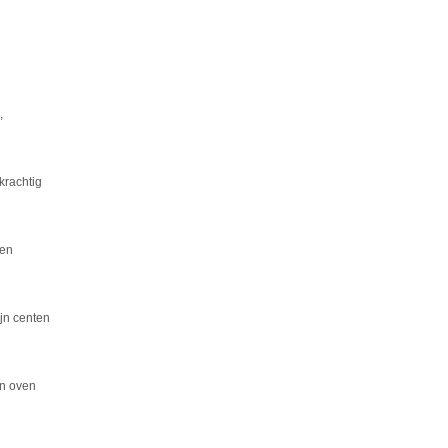
,
krachtig
ten
ijn centen
n oven