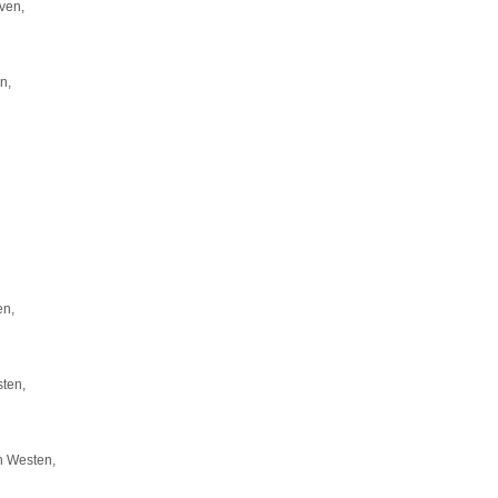
ven,
n,
en,
ten,
n Westen,