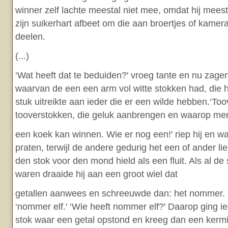
winner zelf lachte meestal niet mee, omdat hij meest
zijn suikerhart afbeet om die aan broertjes of kame
deelen.
(...)
‘Wat heeft dat te beduiden?' vroeg tante en nu zag
waarvan de een een arm vol witte stokken had, die h
stuk uitreikte aan ieder die er een wilde hebben.‘To
tooverstokken, die geluk aanbrengen en waarop me
een koek kan winnen. Wie er nog een!' riep hij en w
praten, terwijl de andere gedurig het een of ander lie
den stok voor den mond hield als een fluit. Als al de
waren draaide hij aan een groot wiel dat
getallen aanwees en schreeuwde dan: het nommer. 
‘nommer elf.' ‘Wie heeft nommer elf?' Daarop ging i
stok waar een getal opstond en kreeg dan een kermi